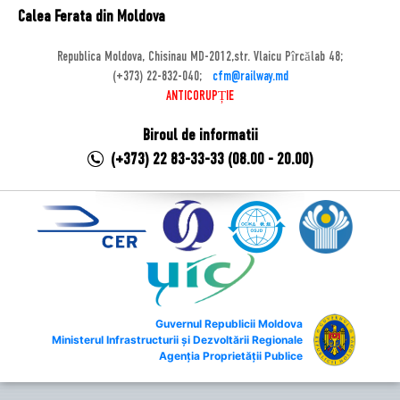
Calea Ferata din Moldova
Republica Moldova, Chisinau MD-2012,str. Vlaicu Pîrcălab 48;
(+373) 22-832-040;
cfm@railway.md
ANTICORUPȚIE
Biroul de informatii
(+373) 22 83-33-33 (08.00 - 20.00)
Guvernul Republicii Moldova
Ministerul Infrastructurii și Dezvoltării Regionale
Agenția Proprietății Publice