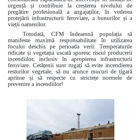
urgență și contribuie la creșterea nivelului de
pregătire profesională a angajaților, în vederea
protejării infrastructurii feroviare, a bunurilor și a
vieții oamenilor.
Totodată, CFM îndeamnă populația să
manifeste maximă responsabilitate în utilizarea
focului deschis pe perioada verii. Temperaturile
ridicate și vegetația uscată sporesc riscul producerii
incendiilor, inclusiv în apropierea infrastructurii
feroviare. Cetățenii sunt rugați să evite incendierea
resturilor vegetale, să nu arunce mucuri de țigară
aprinse și să respecte cu strictețe normele de
prevenire a incendiilor!