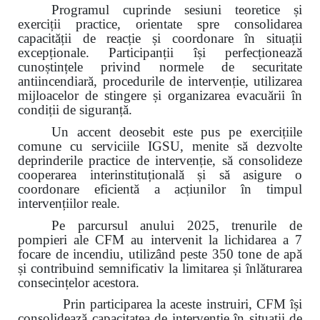
Programul cuprinde sesiuni teoretice și
exerciții practice, orientate spre consolidarea
capacității de reacție și coordonare în situații
excepționale. Participanții își perfecționează
cunoștințele privind normele de securitate
antiincendiară, procedurile de intervenție, utilizarea
mijloacelor de stingere și organizarea evacuării în
condiții de siguranță.
Un accent deosebit este pus pe exercițiile
comune cu serviciile IGSU, menite să dezvolte
deprinderile practice de intervenție, să consolideze
cooperarea interinstituțională și să asigure o
coordonare eficientă a acțiunilor în timpul
intervențiilor reale.
Pe parcursul anului 2025, trenurile de
pompieri ale CFM au intervenit la lichidarea a 7
focare de incendiu, utilizând peste 350 tone de apă
și contribuind semnificativ la limitarea și înlăturarea
consecințelor acestora.
Prin participarea la aceste instruiri, CFM își
consolidează capacitatea de intervenție în situații de