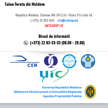
Calea Ferata din Moldova
Republica Moldova, Chisinau MD-2012,str. Vlaicu Pîrcălab 48;
(+373) 22-832-040;
cfm@railway.md
ANTICORUPȚIE
Biroul de informatii
(+373) 22 83-33-33 (08.00 - 20.00)
Guvernul Republicii Moldova
Ministerul Infrastructurii și Dezvoltării Regionale
Agenția Proprietății Publice