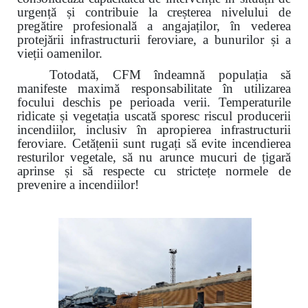
urgență și contribuie la creșterea nivelului de
pregătire profesională a angajaților, în vederea
protejării infrastructurii feroviare, a bunurilor și a
vieții oamenilor.
Totodată, CFM îndeamnă populația să
manifeste maximă responsabilitate în utilizarea
focului deschis pe perioada verii. Temperaturile
ridicate și vegetația uscată sporesc riscul producerii
incendiilor, inclusiv în apropierea infrastructurii
feroviare. Cetățenii sunt rugați să evite incendierea
resturilor vegetale, să nu arunce mucuri de țigară
aprinse și să respecte cu strictețe normele de
prevenire a incendiilor!