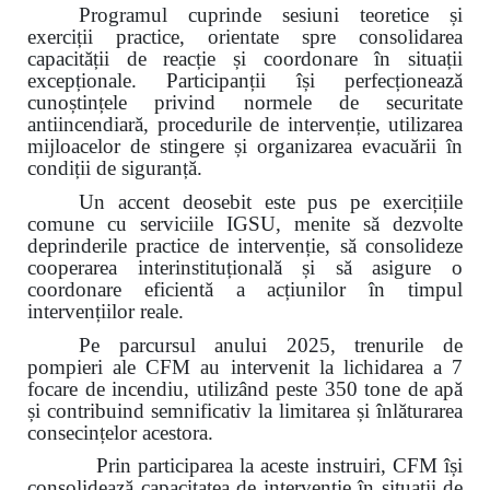
Programul cuprinde sesiuni teoretice și
exerciții practice, orientate spre consolidarea
capacității de reacție și coordonare în situații
excepționale. Participanții își perfecționează
cunoștințele privind normele de securitate
antiincendiară, procedurile de intervenție, utilizarea
mijloacelor de stingere și organizarea evacuării în
condiții de siguranță.
Un accent deosebit este pus pe exercițiile
comune cu serviciile IGSU, menite să dezvolte
deprinderile practice de intervenție, să consolideze
cooperarea interinstituțională și să asigure o
coordonare eficientă a acțiunilor în timpul
intervențiilor reale.
Pe parcursul anului 2025, trenurile de
pompieri ale CFM au intervenit la lichidarea a 7
focare de incendiu, utilizând peste 350 tone de apă
și contribuind semnificativ la limitarea și înlăturarea
consecințelor acestora.
Prin participarea la aceste instruiri, CFM își
consolidează capacitatea de intervenție în situații de