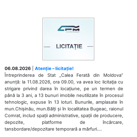
06.08.2026
|
Atenție – licitație!
Întreprinderea de Stat „Calea Ferată din Moldova”
anunță: la 11.08.2026, ora 09.00, va avea loc licitaţia cu
strigare privind darea în locațiune, pe un termen de
până la 3 ani, a 13 bunuri imobile neutilizate în procesul
tehnologic, expuse în 13 loturi. Bunurile, amplasate în
mun.Chișinău, mun.Bălți și în localitatea Bugeac, raionul
Comrat, includ spații administrative, spații de producere,
depozite, platforme de încărcare,
tansbordare/depozitare temporară a mărfuri....