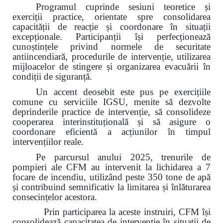
Programul cuprinde sesiuni teoretice și
exerciții practice, orientate spre consolidarea
capacității de reacție și coordonare în situații
excepționale. Participanții își perfecționează
cunoștințele privind normele de securitate
antiincendiară, procedurile de intervenție, utilizarea
mijloacelor de stingere și organizarea evacuării în
condiții de siguranță.
Un accent deosebit este pus pe exercițiile
comune cu serviciile IGSU, menite să dezvolte
deprinderile practice de intervenție, să consolideze
cooperarea interinstituțională și să asigure o
coordonare eficientă a acțiunilor în timpul
intervențiilor reale.
Pe parcursul anului 2025, trenurile de
pompieri ale CFM au intervenit la lichidarea a 7
focare de incendiu, utilizând peste 350 tone de apă
și contribuind semnificativ la limitarea și înlăturarea
consecințelor acestora.
Prin participarea la aceste instruiri, CFM își
consolidează capacitatea de intervenție în situații de