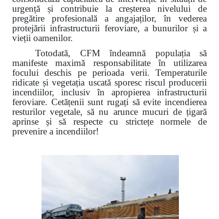
urgență și contribuie la creșterea nivelului de
pregătire profesională a angajaților, în vederea
protejării infrastructurii feroviare, a bunurilor și a
vieții oamenilor.
Totodată, CFM îndeamnă populația să
manifeste maximă responsabilitate în utilizarea
focului deschis pe perioada verii. Temperaturile
ridicate și vegetația uscată sporesc riscul producerii
incendiilor, inclusiv în apropierea infrastructurii
feroviare. Cetățenii sunt rugați să evite incendierea
resturilor vegetale, să nu arunce mucuri de țigară
aprinse și să respecte cu strictețe normele de
prevenire a incendiilor!