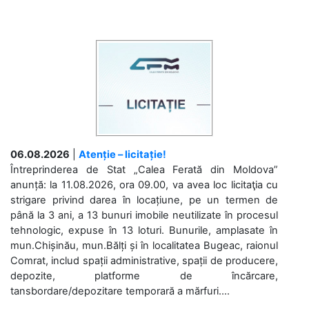
06.08.2026
|
Atenție – licitație!
Întreprinderea de Stat „Calea Ferată din Moldova”
anunță: la 11.08.2026, ora 09.00, va avea loc licitaţia cu
strigare privind darea în locațiune, pe un termen de
până la 3 ani, a 13 bunuri imobile neutilizate în procesul
tehnologic, expuse în 13 loturi. Bunurile, amplasate în
mun.Chișinău, mun.Bălți și în localitatea Bugeac, raionul
Comrat, includ spații administrative, spații de producere,
depozite, platforme de încărcare,
tansbordare/depozitare temporară a mărfuri....