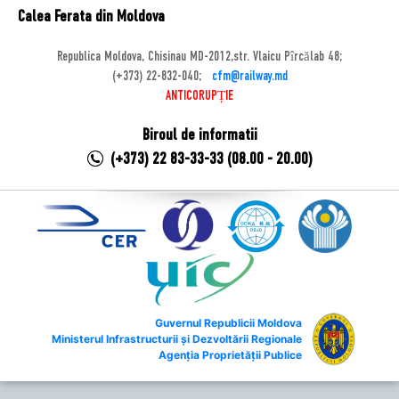
Calea Ferata din Moldova
Republica Moldova, Chisinau MD-2012,str. Vlaicu Pîrcălab 48;
(+373) 22-832-040;
cfm@railway.md
ANTICORUPȚIE
Biroul de informatii
(+373) 22 83-33-33 (08.00 - 20.00)
Guvernul Republicii Moldova
Ministerul Infrastructurii și Dezvoltării Regionale
Agenția Proprietății Publice