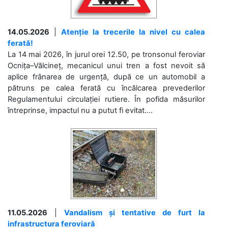
14.05.2026
|
Atenție la trecerile la nivel cu calea
ferată!
La 14 mai 2026, în jurul orei 12.50, pe tronsonul feroviar
Ocnița–Vălcineț, mecanicul unui tren a fost nevoit să
aplice frânarea de urgență, după ce un automobil a
pătruns pe calea ferată cu încălcarea prevederilor
Regulamentului circulației rutiere. În pofida măsurilor
întreprinse, impactul nu a putut fi evitat....
11.05.2026
|
Vandalism și tentative de furt la
infrastructura feroviară