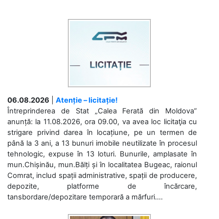
06.08.2026
|
Atenție – licitație!
Întreprinderea de Stat „Calea Ferată din Moldova”
anunță: la 11.08.2026, ora 09.00, va avea loc licitaţia cu
strigare privind darea în locațiune, pe un termen de
până la 3 ani, a 13 bunuri imobile neutilizate în procesul
tehnologic, expuse în 13 loturi. Bunurile, amplasate în
mun.Chișinău, mun.Bălți și în localitatea Bugeac, raionul
Comrat, includ spații administrative, spații de producere,
depozite, platforme de încărcare,
tansbordare/depozitare temporară a mărfuri....