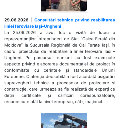
29.06.2026
|
Consultări tehnice privind reabilitarea
liniei feroviare Iași-Ungheni
La 25.06.2026 a avut loc o vizită de lucru a
reprezentanților Întreprinderii de Stat ”Calea Ferată din
Moldova” la Sucursala Regională de Căi Ferate Iași, în
cadrul proiectului de reabilitare a liniei feroviare Iași –
Ungheni. Pe parcursul reuniunii au fost examinate
aspecte privind elaborarea documentației de proiect în
conformitate cu cerințele și standardele Uniunii
Europene. O atenție deosebită a fost acordată asigurării
supravegherii tehnice a proceselor de proiectare și
construcție, care urmează să fie realizată de experți ce
dețin certificate și calificări corespunzătoare,
recunoscute atât la nivel european, cât și național. ...