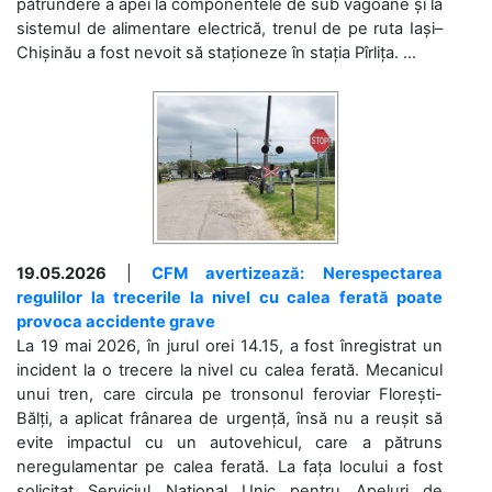
pătrundere a apei la componentele de sub vagoane și la
sistemul de alimentare electrică, trenul de pe ruta Iași–
Chișinău a fost nevoit să staționeze în stația Pîrlița. ...
19.05.2026
|
CFM avertizează: Nerespectarea
regulilor la trecerile la nivel cu calea ferată poate
provoca accidente grave
La 19 mai 2026, în jurul orei 14.15, a fost înregistrat un
incident la o trecere la nivel cu calea ferată. Mecanicul
unui tren, care circula pe tronsonul feroviar Florești-
Bălți, a aplicat frânarea de urgență, însă nu a reușit să
evite impactul cu un autovehicul, care a pătruns
neregulamentar pe calea ferată. La fața locului a fost
solicitat Serviciul Național Unic pentru Apeluri de