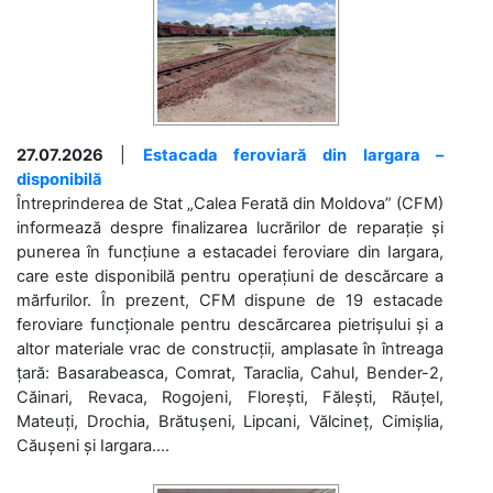
27.07.2026
|
Estacada feroviară din Iargara –
disponibilă
Întreprinderea de Stat „Calea Ferată din Moldova” (CFM)
informează despre finalizarea lucrărilor de reparație și
punerea în funcțiune a estacadei feroviare din Iargara,
care este disponibilă pentru operațiuni de descărcare a
mărfurilor. În prezent, CFM dispune de 19 estacade
feroviare funcționale pentru descărcarea pietrișului și a
altor materiale vrac de construcții, amplasate în întreaga
țară: Basarabeasca, Comrat, Taraclia, Cahul, Bender-2,
Căinari, Revaca, Rogojeni, Florești, Fălești, Răuțel,
Mateuți, Drochia, Brătușeni, Lipcani, Vălcineț, Cimișlia,
Căușeni și Iargara....