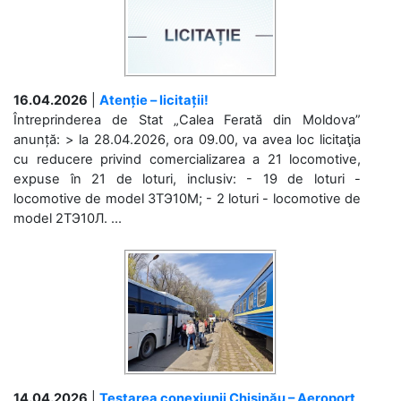
16.04.2026
|
Atenție – licitații!
Întreprinderea de Stat „Calea Ferată din Moldova”
anunță: > la 28.04.2026, ora 09.00, va avea loc licitaţia
cu reducere privind comercializarea a 21 locomotive,
expuse în 21 de loturi, inclusiv: - 19 de loturi -
locomotive de model 3ТЭ10М; - 2 loturi - locomotive de
model 2ТЭ10Л. ...
14.04.2026
|
Testarea conexiunii Chișinău – Aeroport