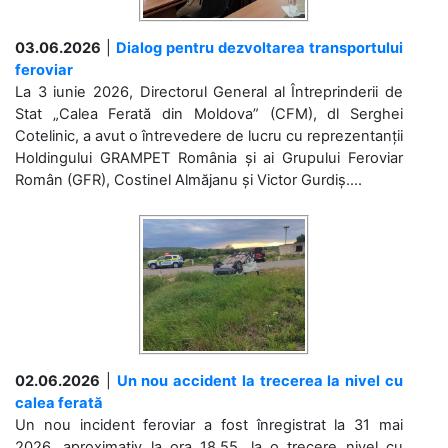
03.06.2026
|
Dialog pentru dezvoltarea transportului
feroviar
La 3 iunie 2026, Directorul General al Întreprinderii de
Stat „Calea Ferată din Moldova” (CFM), dl Serghei
Cotelinic, a avut o întrevedere de lucru cu reprezentanții
Holdingului GRAMPET România și ai Grupului Feroviar
Român (GFR), Costinel Almăjanu și Victor Gurdiș....
02.06.2026
|
Un nou accident la trecerea la nivel cu
calea ferată
Un nou incident feroviar a fost înregistrat la 31 mai
2026, aproximativ la ora 18.55, la o trecere nivel cu