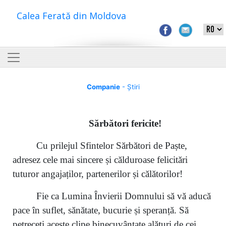
Calea Ferată din Moldova
Companie
- Știri
S
ărbători fericite
!
Cu prilejul Sfintelor Sărbători de Paște,
adresez cele mai sincere și călduroase felicitări
tuturor angajaților, partenerilor și călătorilor!
Fie ca Lumina Învierii Domnului să vă aducă
pace în suflet, sănătate, bucurie și speranță. Să
petreceți aceste clipe binecuvântate alături de cei