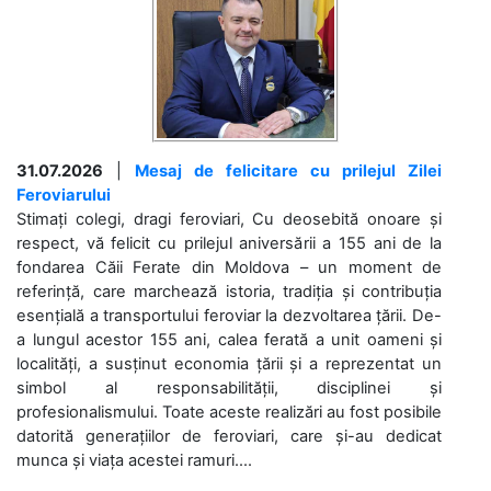
31.07.2026
|
Mesaj de felicitare cu prilejul Zilei
Feroviarului
Stimați colegi, dragi feroviari, Cu deosebită onoare și
respect, vă felicit cu prilejul aniversării a 155 ani de la
fondarea Căii Ferate din Moldova – un moment de
referință, care marchează istoria, tradiția și contribuția
esențială a transportului feroviar la dezvoltarea țării. De-
a lungul acestor 155 ani, calea ferată a unit oameni și
localități, a susținut economia țării și a reprezentat un
simbol al responsabilității, disciplinei și
profesionalismului. Toate aceste realizări au fost posibile
datorită generațiilor de feroviari, care și-au dedicat
munca și viața acestei ramuri....