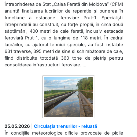
Întreprinderea de Stat „Calea Ferată din Moldova” (CFM)
anunță finalizarea lucrărilor de reparație și punerea în
funcțiune a estacadei feroviare Prut-1. Specialiștii
întreprinderii au construit, cu forțe proprii, în circa două
săptămâni, 400 metri de cale ferată, inclusiv estacada
feroviară Prut-1, cu o lungime de 118 metri. În cadrul
lucrărilor, cu ajutorul tehnicii speciale, au fost instalate
631 traverse, 395 metri de șine și schimbătoare de cale,
fiind distribuite totodată 360 tone de pietriș pentru
consolidarea infrastructurii feroviare. ...
25.05.2026
|
Circulația trenurilor - reluată
În condițiile meteorologice dificile provocate de ploile