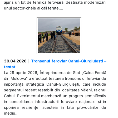
ajuns un lot de tehnică feroviară, destinată modernizării
unui sector-cheie al căii ferate....
30.04.2026
|
Tronsonul feroviar Cahul-Giurgiulești –
testat
La 29 aprilie 2026, Întreprinderea de Stat „Calea Ferată
din Moldova” a efectuat testarea tronsonului feroviar de
importanță strategică Cahul-Giurgiulești, care include
segmentul recent restabilit din localitatea Văleni, raionul
Cahul. Evenimentul marchează un progres semnificativ
în consolidarea infrastructurii feroviare naționale și în
sporirea rezilienței acesteia în fața provocărilor de
mediu....