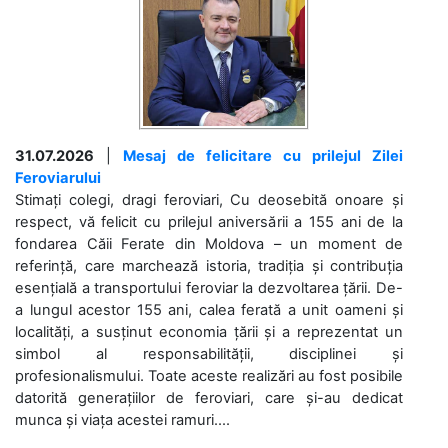
31.07.2026
|
Mesaj de felicitare cu prilejul Zilei
Feroviarului
Stimați colegi, dragi feroviari, Cu deosebită onoare și
respect, vă felicit cu prilejul aniversării a 155 ani de la
fondarea Căii Ferate din Moldova – un moment de
referință, care marchează istoria, tradiția și contribuția
esențială a transportului feroviar la dezvoltarea țării. De-
a lungul acestor 155 ani, calea ferată a unit oameni și
localități, a susținut economia țării și a reprezentat un
simbol al responsabilității, disciplinei și
profesionalismului. Toate aceste realizări au fost posibile
datorită generațiilor de feroviari, care și-au dedicat
munca și viața acestei ramuri....