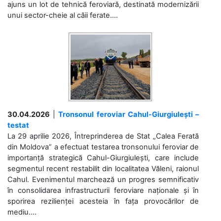
ajuns un lot de tehnică feroviară, destinată modernizării
unui sector-cheie al căii ferate....
30.04.2026
|
Tronsonul feroviar Cahul-Giurgiulești –
testat
La 29 aprilie 2026, Întreprinderea de Stat „Calea Ferată
din Moldova” a efectuat testarea tronsonului feroviar de
importanță strategică Cahul-Giurgiulești, care include
segmentul recent restabilit din localitatea Văleni, raionul
Cahul. Evenimentul marchează un progres semnificativ
în consolidarea infrastructurii feroviare naționale și în
sporirea rezilienței acesteia în fața provocărilor de
mediu....