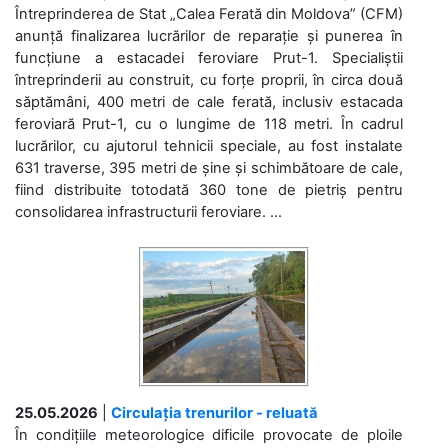
Întreprinderea de Stat „Calea Ferată din Moldova” (CFM)
anunță finalizarea lucrărilor de reparație și punerea în
funcțiune a estacadei feroviare Prut-1. Specialiștii
întreprinderii au construit, cu forțe proprii, în circa două
săptămâni, 400 metri de cale ferată, inclusiv estacada
feroviară Prut-1, cu o lungime de 118 metri. În cadrul
lucrărilor, cu ajutorul tehnicii speciale, au fost instalate
631 traverse, 395 metri de șine și schimbătoare de cale,
fiind distribuite totodată 360 tone de pietriș pentru
consolidarea infrastructurii feroviare. ...
25.05.2026
|
Circulația trenurilor - reluată
În condițiile meteorologice dificile provocate de ploile