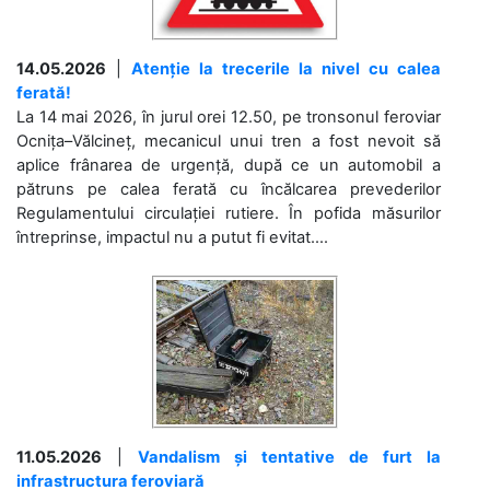
14.05.2026
|
Atenție la trecerile la nivel cu calea
ferată!
La 14 mai 2026, în jurul orei 12.50, pe tronsonul feroviar
Ocnița–Vălcineț, mecanicul unui tren a fost nevoit să
aplice frânarea de urgență, după ce un automobil a
pătruns pe calea ferată cu încălcarea prevederilor
Regulamentului circulației rutiere. În pofida măsurilor
întreprinse, impactul nu a putut fi evitat....
11.05.2026
|
Vandalism și tentative de furt la
infrastructura feroviară