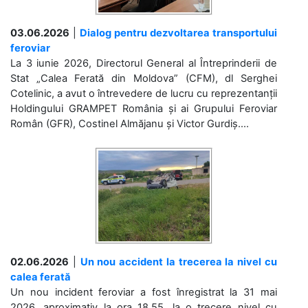
03.06.2026
|
Dialog pentru dezvoltarea transportului
feroviar
La 3 iunie 2026, Directorul General al Întreprinderii de
Stat „Calea Ferată din Moldova” (CFM), dl Serghei
Cotelinic, a avut o întrevedere de lucru cu reprezentanții
Holdingului GRAMPET România și ai Grupului Feroviar
Român (GFR), Costinel Almăjanu și Victor Gurdiș....
02.06.2026
|
Un nou accident la trecerea la nivel cu
calea ferată
Un nou incident feroviar a fost înregistrat la 31 mai
2026, aproximativ la ora 18.55, la o trecere nivel cu