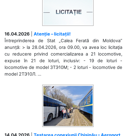
16.04.2026
|
Atenție – licitații!
Întreprinderea de Stat „Calea Ferată din Moldova”
anunță: > la 28.04.2026, ora 09.00, va avea loc licitaţia
cu reducere privind comercializarea a 21 locomotive,
expuse în 21 de loturi, inclusiv: - 19 de loturi -
locomotive de model 3ТЭ10М; - 2 loturi - locomotive de
model 2ТЭ10Л. ...
14.04.2026
|
Testarea conexiunii Chișinău – Aeroport