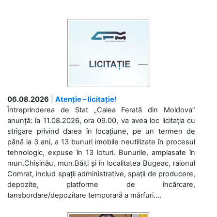
06.08.2026
|
Atenție – licitație!
Întreprinderea de Stat „Calea Ferată din Moldova”
anunță: la 11.08.2026, ora 09.00, va avea loc licitaţia cu
strigare privind darea în locațiune, pe un termen de
până la 3 ani, a 13 bunuri imobile neutilizate în procesul
tehnologic, expuse în 13 loturi. Bunurile, amplasate în
mun.Chișinău, mun.Bălți și în localitatea Bugeac, raionul
Comrat, includ spații administrative, spații de producere,
depozite, platforme de încărcare,
tansbordare/depozitare temporară a mărfuri....