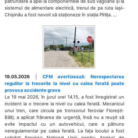
pătrundere a apei la componentele de sub vagoane și la
sistemul de alimentare electrică, trenul de pe ruta Iași–
Chișinău a fost nevoit să staționeze în stația Pîrlița. ...
19.05.2026
|
CFM avertizează: Nerespectarea
regulilor la trecerile la nivel cu calea ferată poate
provoca accidente grave
La 19 mai 2026, în jurul orei 14.15, a fost înregistrat un
incident la o trecere la nivel cu calea ferată. Mecanicul
unui tren, care circula pe tronsonul feroviar Florești-
Bălți, a aplicat frânarea de urgență, însă nu a reușit să
evite impactul cu un autovehicul, care a pătruns
neregulamentar pe calea ferată. La fața locului a fost
solicitat Serviciul Național Unic pentru Apeluri de