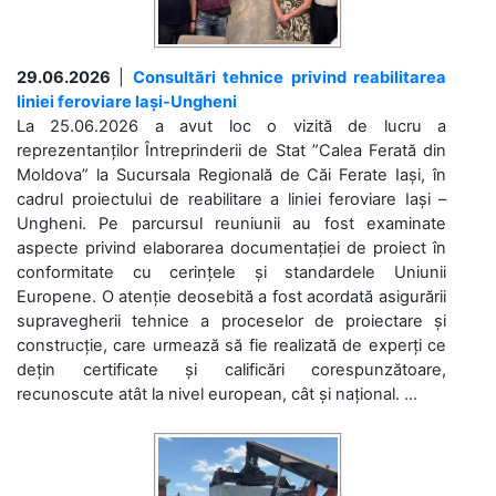
29.06.2026
|
Consultări tehnice privind reabilitarea
liniei feroviare Iași-Ungheni
La 25.06.2026 a avut loc o vizită de lucru a
reprezentanților Întreprinderii de Stat ”Calea Ferată din
Moldova” la Sucursala Regională de Căi Ferate Iași, în
cadrul proiectului de reabilitare a liniei feroviare Iași –
Ungheni. Pe parcursul reuniunii au fost examinate
aspecte privind elaborarea documentației de proiect în
conformitate cu cerințele și standardele Uniunii
Europene. O atenție deosebită a fost acordată asigurării
supravegherii tehnice a proceselor de proiectare și
construcție, care urmează să fie realizată de experți ce
dețin certificate și calificări corespunzătoare,
recunoscute atât la nivel european, cât și național. ...