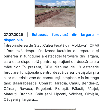
27.07.2026
|
Estacada feroviară din Iargara –
disponibilă
Întreprinderea de Stat „Calea Ferată din Moldova” (CFM)
informează despre finalizarea lucrărilor de reparație și
punerea în funcțiune a estacadei feroviare din Iargara,
care este disponibilă pentru operațiuni de descărcare a
mărfurilor. În prezent, CFM dispune de 19 estacade
feroviare funcționale pentru descărcarea pietrișului și a
altor materiale vrac de construcții, amplasate în întreaga
țară: Basarabeasca, Comrat, Taraclia, Cahul, Bender-2,
Căinari, Revaca, Rogojeni, Florești, Fălești, Răuțel,
Mateuți, Drochia, Brătușeni, Lipcani, Vălcineț, Cimișlia,
Căușeni și Iargara....