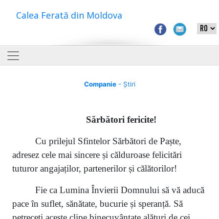
Calea Ferată din Moldova
Companie
- Știri
S
ărbători fericite
!
Cu prilejul Sfintelor Sărbători de Paște,
adresez cele mai sincere și călduroase felicitări
tuturor angajaților, partenerilor și călătorilor!
Fie ca Lumina Învierii Domnului să vă aducă
pace în suflet, sănătate, bucurie și speranță. Să
petreceți aceste clipe binecuvântate alături de cei