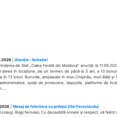
.2026
|
Atenție – licitație!
rinderea de Stat „Calea Ferată din Moldova” anunță: la 11.08.2026,
d darea în locațiune, pe un termen de până la 3 ani, a 13 bunuri
 în 13 loturi. Bunurile, amplasate în mun.Chișinău, mun.Bălți și 
 administrative, spații de producere, depozite, platforme de în
....
.2026
|
Mesaj de felicitare cu prilejul Zilei Feroviarului
i colegi, dragi feroviari, Cu deosebită onoare și respect, vă felicit 