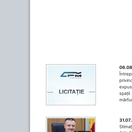
06.08
Întrep
privin
expuse
spații
mărfuri
31.07
Stimaț