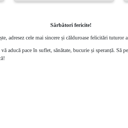
S
ărbători fericite
!
te, adresez cele mai sincere și călduroase felicitări tuturor an
 aducă pace în suflet, sănătate, bucurie și speranță. Să pet
că!