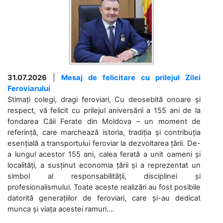
31.07.2026
|
Mesaj de felicitare cu prilejul Zilei
Feroviarului
Stimați colegi, dragi feroviari, Cu deosebită onoare și
respect, vă felicit cu prilejul aniversării a 155 ani de la
fondarea Căii Ferate din Moldova – un moment de
referință, care marchează istoria, tradiția și contribuția
esențială a transportului feroviar la dezvoltarea țării. De-
a lungul acestor 155 ani, calea ferată a unit oameni și
localități, a susținut economia țării și a reprezentat un
simbol al responsabilității, disciplinei și
profesionalismului. Toate aceste realizări au fost posibile
datorită generațiilor de feroviari, care și-au dedicat
munca și viața acestei ramuri....