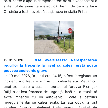
pătrundere a apei la componentele de sub vagoane și la
sistemul de alimentare electrică, trenul de pe ruta Iași–
Chișinău a fost nevoit să staționeze în stația Pîrlița. ...
19.05.2026
|
CFM avertizează: Nerespectarea
regulilor la trecerile la nivel cu calea ferată poate
provoca accidente grave
La 19 mai 2026, în jurul orei 14.15, a fost înregistrat un
incident la o trecere la nivel cu calea ferată. Mecanicul
unui tren, care circula pe tronsonul feroviar Florești-
Bălți, a aplicat frânarea de urgență, însă nu a reușit să
evite impactul cu un autovehicul, care a pătruns
neregulamentar pe calea ferată. La fața locului a fost
solicitat Serviciul Național Unic pentru Apeluri de