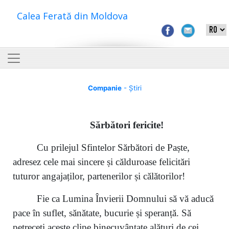
Calea Ferată din Moldova
Companie
- Știri
S
ărbători fericite
!
Cu prilejul Sfintelor Sărbători de Paște,
adresez cele mai sincere și călduroase felicitări
tuturor angajaților, partenerilor și călătorilor!
Fie ca Lumina Învierii Domnului să vă aducă
pace în suflet, sănătate, bucurie și speranță. Să
petreceți aceste clipe binecuvântate alături de cei