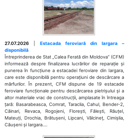
27.07.2026
|
Estacada feroviară din Iargara –
disponibilă
Întreprinderea de Stat „Calea Ferată din Moldova” (CFM)
informează despre finalizarea lucrărilor de reparație și
punerea în funcțiune a estacadei feroviare din Iargara,
care este disponibilă pentru operațiuni de descărcare a
mărfurilor. În prezent, CFM dispune de 19 estacade
feroviare funcționale pentru descărcarea pietrișului și a
altor materiale vrac de construcții, amplasate în întreaga
țară: Basarabeasca, Comrat, Taraclia, Cahul, Bender-2,
Căinari, Revaca, Rogojeni, Florești, Fălești, Răuțel,
Mateuți, Drochia, Brătușeni, Lipcani, Vălcineț, Cimișlia,
Căușeni și Iargara....