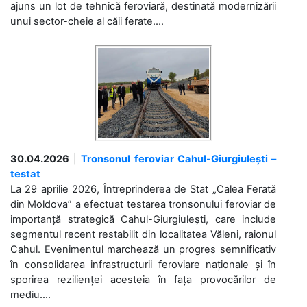
ajuns un lot de tehnică feroviară, destinată modernizării
unui sector-cheie al căii ferate....
30.04.2026
|
Tronsonul feroviar Cahul-Giurgiulești –
testat
La 29 aprilie 2026, Întreprinderea de Stat „Calea Ferată
din Moldova” a efectuat testarea tronsonului feroviar de
importanță strategică Cahul-Giurgiulești, care include
segmentul recent restabilit din localitatea Văleni, raionul
Cahul. Evenimentul marchează un progres semnificativ
în consolidarea infrastructurii feroviare naționale și în
sporirea rezilienței acesteia în fața provocărilor de
mediu....