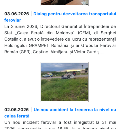
03.06.2026
|
Dialog pentru dezvoltarea transportului
feroviar
La 3 iunie 2026, Directorul General al Întreprinderii de
Stat „Calea Ferată din Moldova” (CFM), dl Serghei
Cotelinic, a avut o întrevedere de lucru cu reprezentanții
Holdingului GRAMPET România și ai Grupului Feroviar
Român (GFR), Costinel Almăjanu și Victor Gurdiș....
02.06.2026
|
Un nou accident la trecerea la nivel cu
calea ferată
Un nou incident feroviar a fost înregistrat la 31 mai
2026, aproximativ la ora 18.55, la o trecere nivel cu