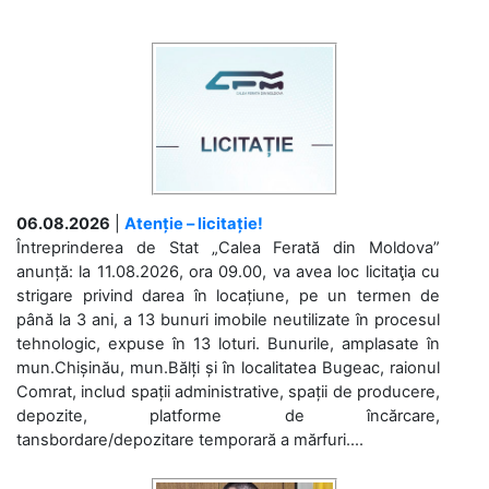
06.08.2026
|
Atenție – licitație!
Întreprinderea de Stat „Calea Ferată din Moldova”
anunță: la 11.08.2026, ora 09.00, va avea loc licitaţia cu
strigare privind darea în locațiune, pe un termen de
până la 3 ani, a 13 bunuri imobile neutilizate în procesul
tehnologic, expuse în 13 loturi. Bunurile, amplasate în
mun.Chișinău, mun.Bălți și în localitatea Bugeac, raionul
Comrat, includ spații administrative, spații de producere,
depozite, platforme de încărcare,
tansbordare/depozitare temporară a mărfuri....