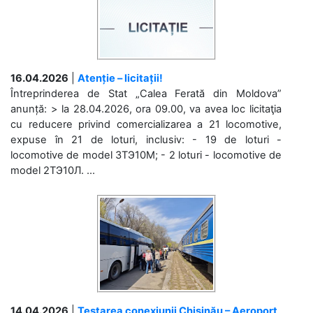
16.04.2026
|
Atenție – licitații!
Întreprinderea de Stat „Calea Ferată din Moldova”
anunță: > la 28.04.2026, ora 09.00, va avea loc licitaţia
cu reducere privind comercializarea a 21 locomotive,
expuse în 21 de loturi, inclusiv: - 19 de loturi -
locomotive de model 3ТЭ10М; - 2 loturi - locomotive de
model 2ТЭ10Л. ...
14.04.2026
|
Testarea conexiunii Chișinău – Aeroport