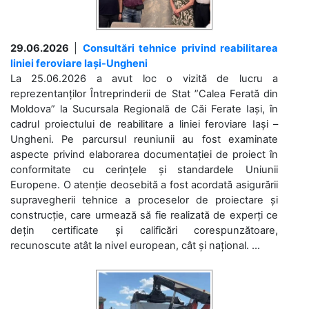
29.06.2026
|
Consultări tehnice privind reabilitarea
liniei feroviare Iași-Ungheni
La 25.06.2026 a avut loc o vizită de lucru a
reprezentanților Întreprinderii de Stat ”Calea Ferată din
Moldova” la Sucursala Regională de Căi Ferate Iași, în
cadrul proiectului de reabilitare a liniei feroviare Iași –
Ungheni. Pe parcursul reuniunii au fost examinate
aspecte privind elaborarea documentației de proiect în
conformitate cu cerințele și standardele Uniunii
Europene. O atenție deosebită a fost acordată asigurării
supravegherii tehnice a proceselor de proiectare și
construcție, care urmează să fie realizată de experți ce
dețin certificate și calificări corespunzătoare,
recunoscute atât la nivel european, cât și național. ...