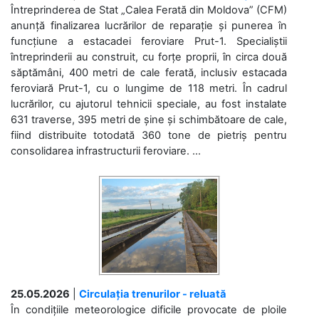
Întreprinderea de Stat „Calea Ferată din Moldova” (CFM)
anunță finalizarea lucrărilor de reparație și punerea în
funcțiune a estacadei feroviare Prut-1. Specialiștii
întreprinderii au construit, cu forțe proprii, în circa două
săptămâni, 400 metri de cale ferată, inclusiv estacada
feroviară Prut-1, cu o lungime de 118 metri. În cadrul
lucrărilor, cu ajutorul tehnicii speciale, au fost instalate
631 traverse, 395 metri de șine și schimbătoare de cale,
fiind distribuite totodată 360 tone de pietriș pentru
consolidarea infrastructurii feroviare. ...
25.05.2026
|
Circulația trenurilor - reluată
În condițiile meteorologice dificile provocate de ploile