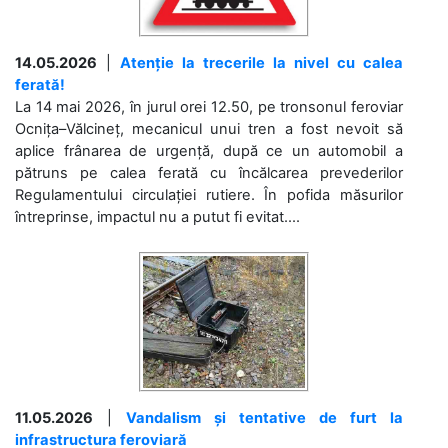
14.05.2026
|
Atenție la trecerile la nivel cu calea
ferată!
La 14 mai 2026, în jurul orei 12.50, pe tronsonul feroviar
Ocnița–Vălcineț, mecanicul unui tren a fost nevoit să
aplice frânarea de urgență, după ce un automobil a
pătruns pe calea ferată cu încălcarea prevederilor
Regulamentului circulației rutiere. În pofida măsurilor
întreprinse, impactul nu a putut fi evitat....
11.05.2026
|
Vandalism și tentative de furt la
infrastructura feroviară