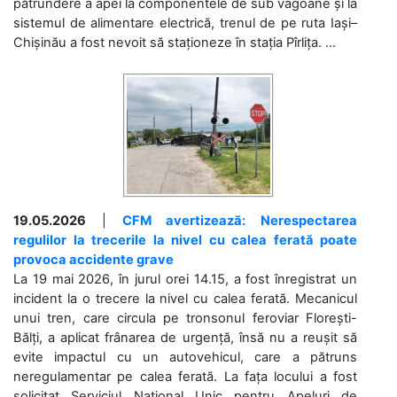
pătrundere a apei la componentele de sub vagoane și la
sistemul de alimentare electrică, trenul de pe ruta Iași–
Chișinău a fost nevoit să staționeze în stația Pîrlița. ...
19.05.2026
|
CFM avertizează: Nerespectarea
regulilor la trecerile la nivel cu calea ferată poate
provoca accidente grave
La 19 mai 2026, în jurul orei 14.15, a fost înregistrat un
incident la o trecere la nivel cu calea ferată. Mecanicul
unui tren, care circula pe tronsonul feroviar Florești-
Bălți, a aplicat frânarea de urgență, însă nu a reușit să
evite impactul cu un autovehicul, care a pătruns
neregulamentar pe calea ferată. La fața locului a fost
solicitat Serviciul Național Unic pentru Apeluri de