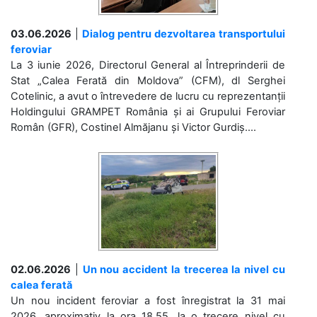
03.06.2026
|
Dialog pentru dezvoltarea transportului
feroviar
La 3 iunie 2026, Directorul General al Întreprinderii de
Stat „Calea Ferată din Moldova” (CFM), dl Serghei
Cotelinic, a avut o întrevedere de lucru cu reprezentanții
Holdingului GRAMPET România și ai Grupului Feroviar
Român (GFR), Costinel Almăjanu și Victor Gurdiș....
02.06.2026
|
Un nou accident la trecerea la nivel cu
calea ferată
Un nou incident feroviar a fost înregistrat la 31 mai
2026, aproximativ la ora 18.55, la o trecere nivel cu