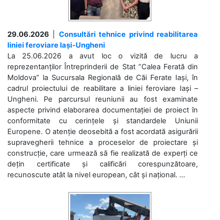
29.06.2026
|
Consultări tehnice privind reabilitarea
liniei feroviare Iași-Ungheni
La 25.06.2026 a avut loc o vizită de lucru a
reprezentanților Întreprinderii de Stat ”Calea Ferată din
Moldova” la Sucursala Regională de Căi Ferate Iași, în
cadrul proiectului de reabilitare a liniei feroviare Iași –
Ungheni. Pe parcursul reuniunii au fost examinate
aspecte privind elaborarea documentației de proiect în
conformitate cu cerințele și standardele Uniunii
Europene. O atenție deosebită a fost acordată asigurării
supravegherii tehnice a proceselor de proiectare și
construcție, care urmează să fie realizată de experți ce
dețin certificate și calificări corespunzătoare,
recunoscute atât la nivel european, cât și național. ...