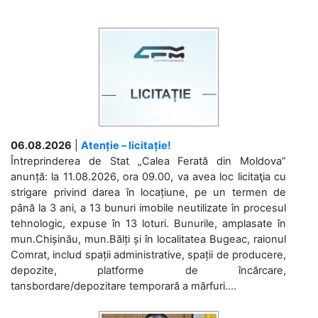
06.08.2026
|
Atenție – licitație!
Întreprinderea de Stat „Calea Ferată din Moldova”
anunță: la 11.08.2026, ora 09.00, va avea loc licitaţia cu
strigare privind darea în locațiune, pe un termen de
până la 3 ani, a 13 bunuri imobile neutilizate în procesul
tehnologic, expuse în 13 loturi. Bunurile, amplasate în
mun.Chișinău, mun.Bălți și în localitatea Bugeac, raionul
Comrat, includ spații administrative, spații de producere,
depozite, platforme de încărcare,
tansbordare/depozitare temporară a mărfuri....