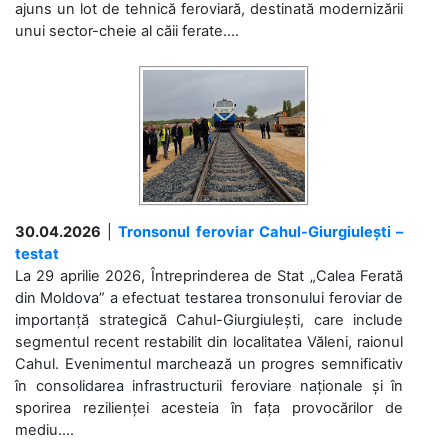
ajuns un lot de tehnică feroviară, destinată modernizării
unui sector-cheie al căii ferate....
30.04.2026
|
Tronsonul feroviar Cahul-Giurgiulești –
testat
La 29 aprilie 2026, Întreprinderea de Stat „Calea Ferată
din Moldova” a efectuat testarea tronsonului feroviar de
importanță strategică Cahul-Giurgiulești, care include
segmentul recent restabilit din localitatea Văleni, raionul
Cahul. Evenimentul marchează un progres semnificativ
în consolidarea infrastructurii feroviare naționale și în
sporirea rezilienței acesteia în fața provocărilor de
mediu....