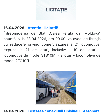
16.04.2026
|
Atenție – licitații!
Întreprinderea de Stat „Calea Ferată din Moldova”
anunță: > la 28.04.2026, ora 09.00, va avea loc licitaţia
cu reducere privind comercializarea a 21 locomotive,
expuse în 21 de loturi, inclusiv: - 19 de loturi -
locomotive de model 3ТЭ10М; - 2 loturi - locomotive de
model 2ТЭ10Л. ...
14.04.2026
|
Testarea conexiunii Chișinău – Aeroport