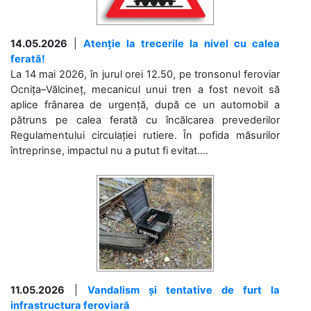
14.05.2026
|
Atenție la trecerile la nivel cu calea
ferată!
La 14 mai 2026, în jurul orei 12.50, pe tronsonul feroviar
Ocnița–Vălcineț, mecanicul unui tren a fost nevoit să
aplice frânarea de urgență, după ce un automobil a
pătruns pe calea ferată cu încălcarea prevederilor
Regulamentului circulației rutiere. În pofida măsurilor
întreprinse, impactul nu a putut fi evitat....
11.05.2026
|
Vandalism și tentative de furt la
infrastructura feroviară