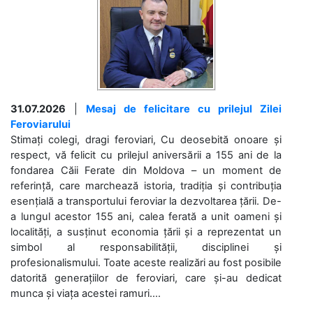
31.07.2026
|
Mesaj de felicitare cu prilejul Zilei
Feroviarului
Stimați colegi, dragi feroviari, Cu deosebită onoare și
respect, vă felicit cu prilejul aniversării a 155 ani de la
fondarea Căii Ferate din Moldova – un moment de
referință, care marchează istoria, tradiția și contribuția
esențială a transportului feroviar la dezvoltarea țării. De-
a lungul acestor 155 ani, calea ferată a unit oameni și
localități, a susținut economia țării și a reprezentat un
simbol al responsabilității, disciplinei și
profesionalismului. Toate aceste realizări au fost posibile
datorită generațiilor de feroviari, care și-au dedicat
munca și viața acestei ramuri....