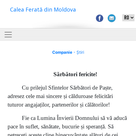
Calea Ferată din Moldova
Companie
- Știri
S
ărbători fericite
!
Cu prilejul Sfintelor Sărbători de Paște,
adresez cele mai sincere și călduroase felicitări
tuturor angajaților, partenerilor și călătorilor!
Fie ca Lumina Învierii Domnului să vă aducă
pace în suflet, sănătate, bucurie și speranță. Să
petreceți aceste clipe binecuvântate alături de cei