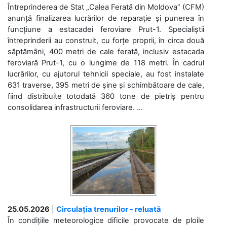
Întreprinderea de Stat „Calea Ferată din Moldova” (CFM)
anunță finalizarea lucrărilor de reparație și punerea în
funcțiune a estacadei feroviare Prut-1. Specialiștii
întreprinderii au construit, cu forțe proprii, în circa două
săptămâni, 400 metri de cale ferată, inclusiv estacada
feroviară Prut-1, cu o lungime de 118 metri. În cadrul
lucrărilor, cu ajutorul tehnicii speciale, au fost instalate
631 traverse, 395 metri de șine și schimbătoare de cale,
fiind distribuite totodată 360 tone de pietriș pentru
consolidarea infrastructurii feroviare. ...
25.05.2026
|
Circulația trenurilor - reluată
În condițiile meteorologice dificile provocate de ploile