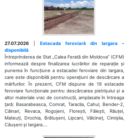
27.07.2026
|
Estacada feroviară din Iargara –
disponibilă
Întreprinderea de Stat „Calea Ferată din Moldova” (CFM)
informează despre finalizarea lucrărilor de reparație și
punerea în funcțiune a estacadei feroviare din Iargara,
care este disponibilă pentru operațiuni de descărcare a
mărfurilor. În prezent, CFM dispune de 19 estacade
feroviare funcționale pentru descărcarea pietrișului și a
altor materiale vrac de construcții, amplasate în întreaga
țară: Basarabeasca, Comrat, Taraclia, Cahul, Bender-2,
Căinari, Revaca, Rogojeni, Florești, Fălești, Răuțel,
Mateuți, Drochia, Brătușeni, Lipcani, Vălcineț, Cimișlia,
Căușeni și Iargara....