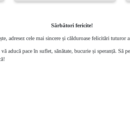
S
ărbători fericite
!
te, adresez cele mai sincere și călduroase felicitări tuturor an
 aducă pace în suflet, sănătate, bucurie și speranță. Să pet
că!