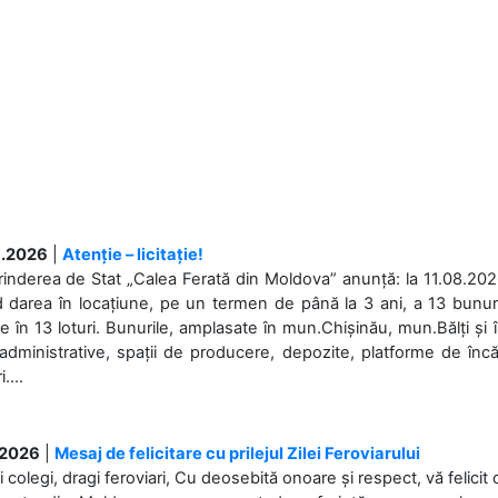
.2026
|
Atenție – licitație!
rinderea de Stat „Calea Ferată din Moldova” anunță: la 11.08.2026,
d darea în locațiune, pe un termen de până la 3 ani, a 13 bunuri
 în 13 loturi. Bunurile, amplasate în mun.Chișinău, mun.Bălți și 
 administrative, spații de producere, depozite, platforme de în
....
.2026
|
Mesaj de felicitare cu prilejul Zilei Feroviarului
i colegi, dragi feroviari, Cu deosebită onoare și respect, vă felicit 