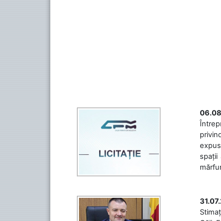
06.08
Întrep
privin
expuse
spații
mărfuri
31.07
Stimaț