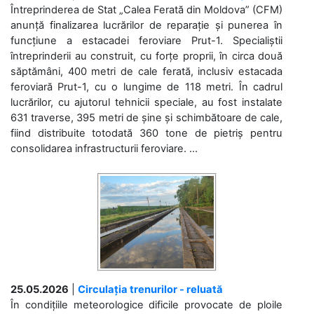
Întreprinderea de Stat „Calea Ferată din Moldova” (CFM)
anunță finalizarea lucrărilor de reparație și punerea în
funcțiune a estacadei feroviare Prut-1. Specialiștii
întreprinderii au construit, cu forțe proprii, în circa două
săptămâni, 400 metri de cale ferată, inclusiv estacada
feroviară Prut-1, cu o lungime de 118 metri. În cadrul
lucrărilor, cu ajutorul tehnicii speciale, au fost instalate
631 traverse, 395 metri de șine și schimbătoare de cale,
fiind distribuite totodată 360 tone de pietriș pentru
consolidarea infrastructurii feroviare. ...
25.05.2026
|
Circulația trenurilor - reluată
În condițiile meteorologice dificile provocate de ploile