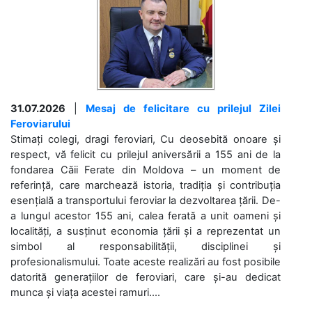
31.07.2026
|
Mesaj de felicitare cu prilejul Zilei
Feroviarului
Stimați colegi, dragi feroviari, Cu deosebită onoare și
respect, vă felicit cu prilejul aniversării a 155 ani de la
fondarea Căii Ferate din Moldova – un moment de
referință, care marchează istoria, tradiția și contribuția
esențială a transportului feroviar la dezvoltarea țării. De-
a lungul acestor 155 ani, calea ferată a unit oameni și
localități, a susținut economia țării și a reprezentat un
simbol al responsabilității, disciplinei și
profesionalismului. Toate aceste realizări au fost posibile
datorită generațiilor de feroviari, care și-au dedicat
munca și viața acestei ramuri....