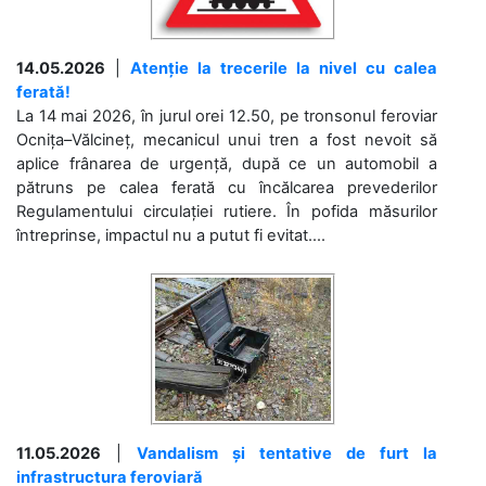
14.05.2026
|
Atenție la trecerile la nivel cu calea
ferată!
La 14 mai 2026, în jurul orei 12.50, pe tronsonul feroviar
Ocnița–Vălcineț, mecanicul unui tren a fost nevoit să
aplice frânarea de urgență, după ce un automobil a
pătruns pe calea ferată cu încălcarea prevederilor
Regulamentului circulației rutiere. În pofida măsurilor
întreprinse, impactul nu a putut fi evitat....
11.05.2026
|
Vandalism și tentative de furt la
infrastructura feroviară