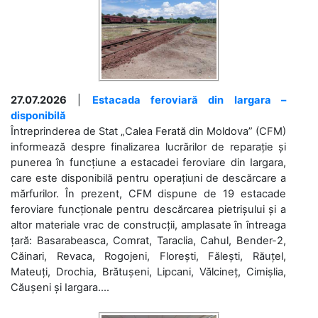
27.07.2026
|
Estacada feroviară din Iargara –
disponibilă
Întreprinderea de Stat „Calea Ferată din Moldova” (CFM)
informează despre finalizarea lucrărilor de reparație și
punerea în funcțiune a estacadei feroviare din Iargara,
care este disponibilă pentru operațiuni de descărcare a
mărfurilor. În prezent, CFM dispune de 19 estacade
feroviare funcționale pentru descărcarea pietrișului și a
altor materiale vrac de construcții, amplasate în întreaga
țară: Basarabeasca, Comrat, Taraclia, Cahul, Bender-2,
Căinari, Revaca, Rogojeni, Florești, Fălești, Răuțel,
Mateuți, Drochia, Brătușeni, Lipcani, Vălcineț, Cimișlia,
Căușeni și Iargara....