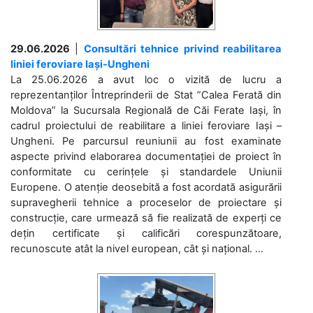
29.06.2026
|
Consultări tehnice privind reabilitarea
liniei feroviare Iași-Ungheni
La 25.06.2026 a avut loc o vizită de lucru a
reprezentanților Întreprinderii de Stat ”Calea Ferată din
Moldova” la Sucursala Regională de Căi Ferate Iași, în
cadrul proiectului de reabilitare a liniei feroviare Iași –
Ungheni. Pe parcursul reuniunii au fost examinate
aspecte privind elaborarea documentației de proiect în
conformitate cu cerințele și standardele Uniunii
Europene. O atenție deosebită a fost acordată asigurării
supravegherii tehnice a proceselor de proiectare și
construcție, care urmează să fie realizată de experți ce
dețin certificate și calificări corespunzătoare,
recunoscute atât la nivel european, cât și național. ...