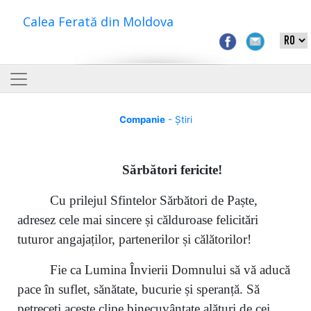
Calea Ferată din Moldova
Companie
- Știri
S
ărbători fericite
!
Cu prilejul Sfintelor Sărbători de Paște,
adresez cele mai sincere și călduroase felicitări
tuturor angajaților, partenerilor și călătorilor!
Fie ca Lumina Învierii Domnului să vă aducă
pace în suflet, sănătate, bucurie și speranță. Să
petreceți aceste clipe binecuvântate alături de cei