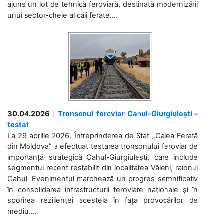
ajuns un lot de tehnică feroviară, destinată modernizării
unui sector-cheie al căii ferate....
30.04.2026
|
Tronsonul feroviar Cahul-Giurgiulești –
testat
La 29 aprilie 2026, Întreprinderea de Stat „Calea Ferată
din Moldova” a efectuat testarea tronsonului feroviar de
importanță strategică Cahul-Giurgiulești, care include
segmentul recent restabilit din localitatea Văleni, raionul
Cahul. Evenimentul marchează un progres semnificativ
în consolidarea infrastructurii feroviare naționale și în
sporirea rezilienței acesteia în fața provocărilor de
mediu....