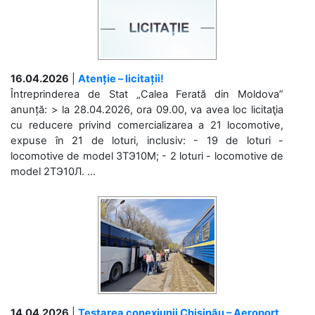
16.04.2026
|
Atenție – licitații!
Întreprinderea de Stat „Calea Ferată din Moldova”
anunță: > la 28.04.2026, ora 09.00, va avea loc licitaţia
cu reducere privind comercializarea a 21 locomotive,
expuse în 21 de loturi, inclusiv: - 19 de loturi -
locomotive de model 3ТЭ10М; - 2 loturi - locomotive de
model 2ТЭ10Л. ...
14.04.2026
|
Testarea conexiunii Chișinău – Aeroport