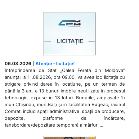
06.08.2026
|
Atenție – licitație!
Întreprinderea de Stat „Calea Ferată din Moldova”
anunță: la 11.08.2026, ora 09.00, va avea loc licitaţia cu
strigare privind darea în locațiune, pe un termen de
până la 3 ani, a 13 bunuri imobile neutilizate în procesul
tehnologic, expuse în 13 loturi. Bunurile, amplasate în
mun.Chișinău, mun.Bălți și în localitatea Bugeac, raionul
Comrat, includ spații administrative, spații de producere,
depozite, platforme de încărcare,
tansbordare/depozitare temporară a mărfuri....