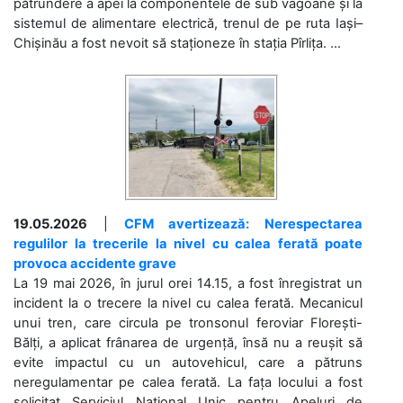
pătrundere a apei la componentele de sub vagoane și la
sistemul de alimentare electrică, trenul de pe ruta Iași–
Chișinău a fost nevoit să staționeze în stația Pîrlița. ...
19.05.2026
|
CFM avertizează: Nerespectarea
regulilor la trecerile la nivel cu calea ferată poate
provoca accidente grave
La 19 mai 2026, în jurul orei 14.15, a fost înregistrat un
incident la o trecere la nivel cu calea ferată. Mecanicul
unui tren, care circula pe tronsonul feroviar Florești-
Bălți, a aplicat frânarea de urgență, însă nu a reușit să
evite impactul cu un autovehicul, care a pătruns
neregulamentar pe calea ferată. La fața locului a fost
solicitat Serviciul Național Unic pentru Apeluri de