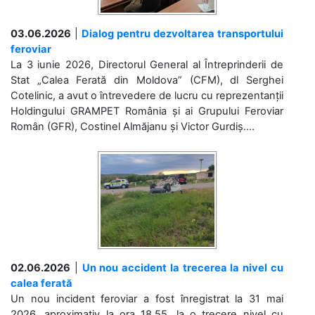
03.06.2026
|
Dialog pentru dezvoltarea transportului
feroviar
La 3 iunie 2026, Directorul General al Întreprinderii de
Stat „Calea Ferată din Moldova” (CFM), dl Serghei
Cotelinic, a avut o întrevedere de lucru cu reprezentanții
Holdingului GRAMPET România și ai Grupului Feroviar
Român (GFR), Costinel Almăjanu și Victor Gurdiș....
02.06.2026
|
Un nou accident la trecerea la nivel cu
calea ferată
Un nou incident feroviar a fost înregistrat la 31 mai
2026, aproximativ la ora 18.55, la o trecere nivel cu