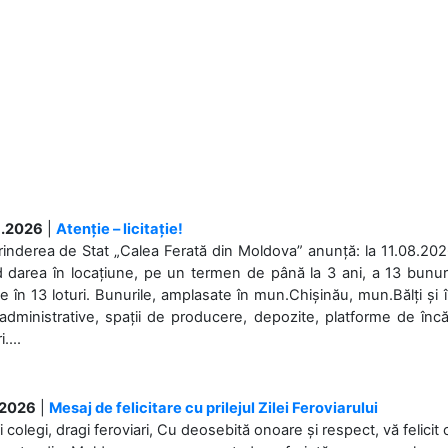
.2026
|
Atenție – licitație!
rinderea de Stat „Calea Ferată din Moldova” anunță: la 11.08.2026,
d darea în locațiune, pe un termen de până la 3 ani, a 13 bunuri
 în 13 loturi. Bunurile, amplasate în mun.Chișinău, mun.Bălți și 
 administrative, spații de producere, depozite, platforme de în
....
.2026
|
Mesaj de felicitare cu prilejul Zilei Feroviarului
i colegi, dragi feroviari, Cu deosebită onoare și respect, vă felicit 