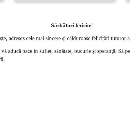
S
ărbători fericite
!
te, adresez cele mai sincere și călduroase felicitări tuturor an
 aducă pace în suflet, sănătate, bucurie și speranță. Să pet
că!