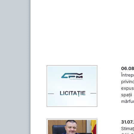
06.08
Întrep
privin
expuse
spații
mărfuri
31.07
Stimaț