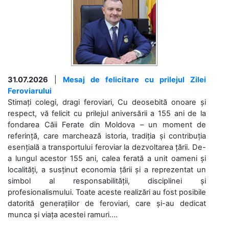
31.07.2026
|
Mesaj de felicitare cu prilejul Zilei
Feroviarului
Stimați colegi, dragi feroviari, Cu deosebită onoare și
respect, vă felicit cu prilejul aniversării a 155 ani de la
fondarea Căii Ferate din Moldova – un moment de
referință, care marchează istoria, tradiția și contribuția
esențială a transportului feroviar la dezvoltarea țării. De-
a lungul acestor 155 ani, calea ferată a unit oameni și
localități, a susținut economia țării și a reprezentat un
simbol al responsabilității, disciplinei și
profesionalismului. Toate aceste realizări au fost posibile
datorită generațiilor de feroviari, care și-au dedicat
munca și viața acestei ramuri....