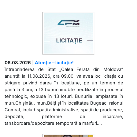
06.08.2026
|
Atenție – licitație!
Întreprinderea de Stat „Calea Ferată din Moldova”
anunță: la 11.08.2026, ora 09.00, va avea loc licitaţia cu
strigare privind darea în locațiune, pe un termen de
până la 3 ani, a 13 bunuri imobile neutilizate în procesul
tehnologic, expuse în 13 loturi. Bunurile, amplasate în
mun.Chișinău, mun.Bălți și în localitatea Bugeac, raionul
Comrat, includ spații administrative, spații de producere,
depozite, platforme de încărcare,
tansbordare/depozitare temporară a mărfuri....