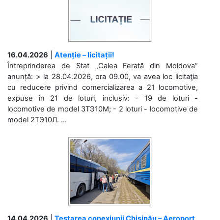
16.04.2026
|
Atenție – licitații!
Întreprinderea de Stat „Calea Ferată din Moldova”
anunță: > la 28.04.2026, ora 09.00, va avea loc licitaţia
cu reducere privind comercializarea a 21 locomotive,
expuse în 21 de loturi, inclusiv: - 19 de loturi -
locomotive de model 3ТЭ10М; - 2 loturi - locomotive de
model 2ТЭ10Л. ...
14.04.2026
|
Testarea conexiunii Chișinău – Aeroport