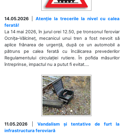
14.05.2026
|
Atenție la trecerile la nivel cu calea
ferată!
La 14 mai 2026, în jurul orei 12.50, pe tronsonul feroviar
Ocnița–Vălcineț, mecanicul unui tren a fost nevoit să
aplice frânarea de urgență, după ce un automobil a
pătruns pe calea ferată cu încălcarea prevederilor
Regulamentului circulației rutiere. În pofida măsurilor
întreprinse, impactul nu a putut fi evitat....
11.05.2026
|
Vandalism și tentative de furt la
infrastructura feroviară