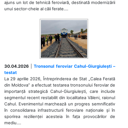
ajuns un lot de tehnică feroviară, destinată modernizării
unui sector-cheie al căii ferate....
30.04.2026
|
Tronsonul feroviar Cahul-Giurgiulești –
testat
La 29 aprilie 2026, Întreprinderea de Stat „Calea Ferată
din Moldova” a efectuat testarea tronsonului feroviar de
importanță strategică Cahul-Giurgiulești, care include
segmentul recent restabilit din localitatea Văleni, raionul
Cahul. Evenimentul marchează un progres semnificativ
în consolidarea infrastructurii feroviare naționale și în
sporirea rezilienței acesteia în fața provocărilor de
mediu....