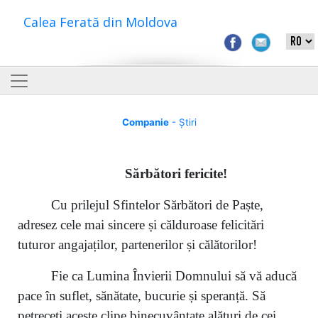
Calea Ferată din Moldova
Companie
- Știri
S
ărbători fericite
!
Cu prilejul Sfintelor Sărbători de Paște,
adresez cele mai sincere și călduroase felicitări
tuturor angajaților, partenerilor și călătorilor!
Fie ca Lumina Învierii Domnului să vă aducă
pace în suflet, sănătate, bucurie și speranță. Să
petreceți aceste clipe binecuvântate alături de cei