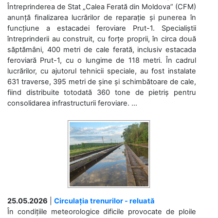
Întreprinderea de Stat „Calea Ferată din Moldova” (CFM)
anunță finalizarea lucrărilor de reparație și punerea în
funcțiune a estacadei feroviare Prut-1. Specialiștii
întreprinderii au construit, cu forțe proprii, în circa două
săptămâni, 400 metri de cale ferată, inclusiv estacada
feroviară Prut-1, cu o lungime de 118 metri. În cadrul
lucrărilor, cu ajutorul tehnicii speciale, au fost instalate
631 traverse, 395 metri de șine și schimbătoare de cale,
fiind distribuite totodată 360 tone de pietriș pentru
consolidarea infrastructurii feroviare. ...
25.05.2026
|
Circulația trenurilor - reluată
În condițiile meteorologice dificile provocate de ploile