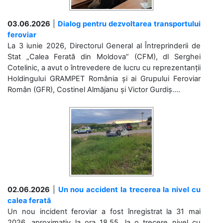
03.06.2026
|
Dialog pentru dezvoltarea transportului
feroviar
La 3 iunie 2026, Directorul General al Întreprinderii de
Stat „Calea Ferată din Moldova” (CFM), dl Serghei
Cotelinic, a avut o întrevedere de lucru cu reprezentanții
Holdingului GRAMPET România și ai Grupului Feroviar
Român (GFR), Costinel Almăjanu și Victor Gurdiș....
02.06.2026
|
Un nou accident la trecerea la nivel cu
calea ferată
Un nou incident feroviar a fost înregistrat la 31 mai
2026, aproximativ la ora 18.55, la o trecere nivel cu