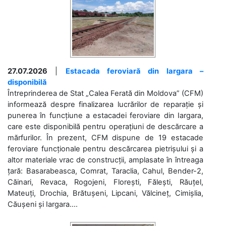
27.07.2026
|
Estacada feroviară din Iargara –
disponibilă
Întreprinderea de Stat „Calea Ferată din Moldova” (CFM)
informează despre finalizarea lucrărilor de reparație și
punerea în funcțiune a estacadei feroviare din Iargara,
care este disponibilă pentru operațiuni de descărcare a
mărfurilor. În prezent, CFM dispune de 19 estacade
feroviare funcționale pentru descărcarea pietrișului și a
altor materiale vrac de construcții, amplasate în întreaga
țară: Basarabeasca, Comrat, Taraclia, Cahul, Bender-2,
Căinari, Revaca, Rogojeni, Florești, Fălești, Răuțel,
Mateuți, Drochia, Brătușeni, Lipcani, Vălcineț, Cimișlia,
Căușeni și Iargara....