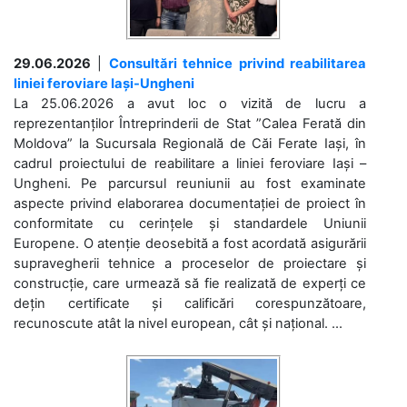
29.06.2026
|
Consultări tehnice privind reabilitarea
liniei feroviare Iași-Ungheni
La 25.06.2026 a avut loc o vizită de lucru a
reprezentanților Întreprinderii de Stat ”Calea Ferată din
Moldova” la Sucursala Regională de Căi Ferate Iași, în
cadrul proiectului de reabilitare a liniei feroviare Iași –
Ungheni. Pe parcursul reuniunii au fost examinate
aspecte privind elaborarea documentației de proiect în
conformitate cu cerințele și standardele Uniunii
Europene. O atenție deosebită a fost acordată asigurării
supravegherii tehnice a proceselor de proiectare și
construcție, care urmează să fie realizată de experți ce
dețin certificate și calificări corespunzătoare,
recunoscute atât la nivel european, cât și național. ...