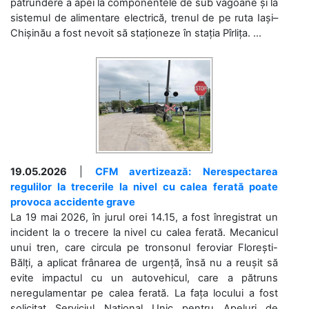
pătrundere a apei la componentele de sub vagoane și la
sistemul de alimentare electrică, trenul de pe ruta Iași–
Chișinău a fost nevoit să staționeze în stația Pîrlița. ...
19.05.2026
|
CFM avertizează: Nerespectarea
regulilor la trecerile la nivel cu calea ferată poate
provoca accidente grave
La 19 mai 2026, în jurul orei 14.15, a fost înregistrat un
incident la o trecere la nivel cu calea ferată. Mecanicul
unui tren, care circula pe tronsonul feroviar Florești-
Bălți, a aplicat frânarea de urgență, însă nu a reușit să
evite impactul cu un autovehicul, care a pătruns
neregulamentar pe calea ferată. La fața locului a fost
solicitat Serviciul Național Unic pentru Apeluri de