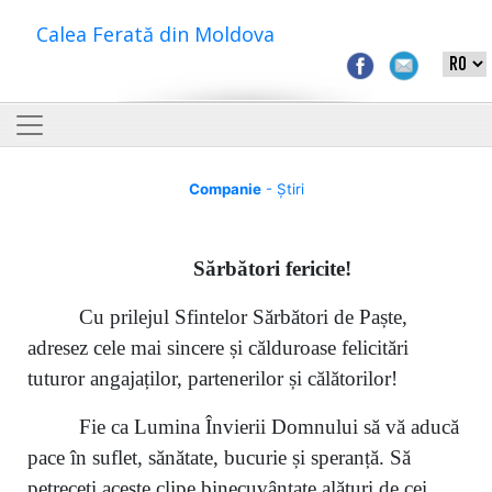
Calea Ferată din Moldova
Companie
- Știri
S
ărbători fericite
!
Cu prilejul Sfintelor Sărbători de Paște,
adresez cele mai sincere și călduroase felicitări
tuturor angajaților, partenerilor și călătorilor!
Fie ca Lumina Învierii Domnului să vă aducă
pace în suflet, sănătate, bucurie și speranță. Să
petreceți aceste clipe binecuvântate alături de cei