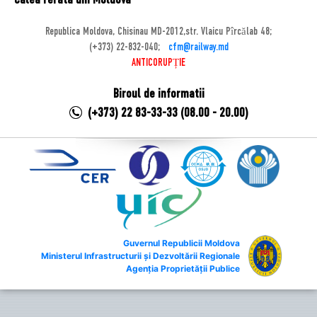
Calea Ferata din Moldova
Republica Moldova, Chisinau MD-2012,str. Vlaicu Pîrcălab 48;
(+373) 22-832-040;
cfm@railway.md
ANTICORUPȚIE
Biroul de informatii
(+373) 22 83-33-33 (08.00 - 20.00)
Guvernul Republicii Moldova
Ministerul Infrastructurii și Dezvoltării Regionale
Agenția Proprietății Publice