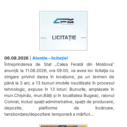
06.08.2026
|
Atenție – licitație!
Întreprinderea de Stat „Calea Ferată din Moldova”
anunță: la 11.08.2026, ora 09.00, va avea loc licitaţia cu
strigare privind darea în locațiune, pe un termen de
până la 3 ani, a 13 bunuri imobile neutilizate în procesul
tehnologic, expuse în 13 loturi. Bunurile, amplasate în
mun.Chișinău, mun.Bălți și în localitatea Bugeac, raionul
Comrat, includ spații administrative, spații de producere,
depozite, platforme de încărcare,
tansbordare/depozitare temporară a mărfuri....