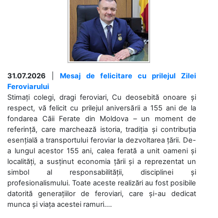
31.07.2026
|
Mesaj de felicitare cu prilejul Zilei
Feroviarului
Stimați colegi, dragi feroviari, Cu deosebită onoare și
respect, vă felicit cu prilejul aniversării a 155 ani de la
fondarea Căii Ferate din Moldova – un moment de
referință, care marchează istoria, tradiția și contribuția
esențială a transportului feroviar la dezvoltarea țării. De-
a lungul acestor 155 ani, calea ferată a unit oameni și
localități, a susținut economia țării și a reprezentat un
simbol al responsabilității, disciplinei și
profesionalismului. Toate aceste realizări au fost posibile
datorită generațiilor de feroviari, care și-au dedicat
munca și viața acestei ramuri....