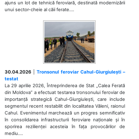
ajuns un lot de tehnică feroviară, destinată modernizării
unui sector-cheie al căii ferate....
30.04.2026
|
Tronsonul feroviar Cahul-Giurgiulești –
testat
La 29 aprilie 2026, Întreprinderea de Stat „Calea Ferată
din Moldova” a efectuat testarea tronsonului feroviar de
importanță strategică Cahul-Giurgiulești, care include
segmentul recent restabilit din localitatea Văleni, raionul
Cahul. Evenimentul marchează un progres semnificativ
în consolidarea infrastructurii feroviare naționale și în
sporirea rezilienței acesteia în fața provocărilor de
mediu....