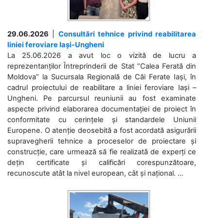
29.06.2026
|
Consultări tehnice privind reabilitarea
liniei feroviare Iași-Ungheni
La 25.06.2026 a avut loc o vizită de lucru a
reprezentanților Întreprinderii de Stat ”Calea Ferată din
Moldova” la Sucursala Regională de Căi Ferate Iași, în
cadrul proiectului de reabilitare a liniei feroviare Iași –
Ungheni. Pe parcursul reuniunii au fost examinate
aspecte privind elaborarea documentației de proiect în
conformitate cu cerințele și standardele Uniunii
Europene. O atenție deosebită a fost acordată asigurării
supravegherii tehnice a proceselor de proiectare și
construcție, care urmează să fie realizată de experți ce
dețin certificate și calificări corespunzătoare,
recunoscute atât la nivel european, cât și național. ...