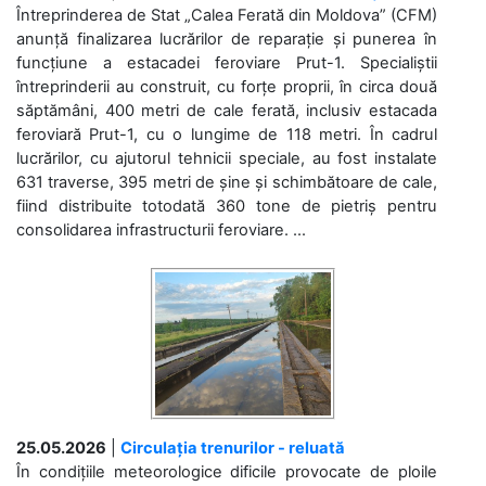
Întreprinderea de Stat „Calea Ferată din Moldova” (CFM)
anunță finalizarea lucrărilor de reparație și punerea în
funcțiune a estacadei feroviare Prut-1. Specialiștii
întreprinderii au construit, cu forțe proprii, în circa două
săptămâni, 400 metri de cale ferată, inclusiv estacada
feroviară Prut-1, cu o lungime de 118 metri. În cadrul
lucrărilor, cu ajutorul tehnicii speciale, au fost instalate
631 traverse, 395 metri de șine și schimbătoare de cale,
fiind distribuite totodată 360 tone de pietriș pentru
consolidarea infrastructurii feroviare. ...
25.05.2026
|
Circulația trenurilor - reluată
În condițiile meteorologice dificile provocate de ploile