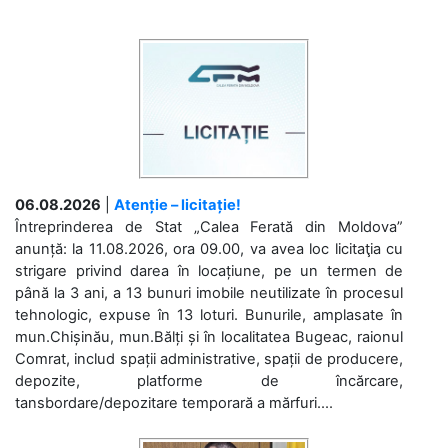
06.08.2026
|
Atenție – licitație!
Întreprinderea de Stat „Calea Ferată din Moldova”
anunță: la 11.08.2026, ora 09.00, va avea loc licitaţia cu
strigare privind darea în locațiune, pe un termen de
până la 3 ani, a 13 bunuri imobile neutilizate în procesul
tehnologic, expuse în 13 loturi. Bunurile, amplasate în
mun.Chișinău, mun.Bălți și în localitatea Bugeac, raionul
Comrat, includ spații administrative, spații de producere,
depozite, platforme de încărcare,
tansbordare/depozitare temporară a mărfuri....