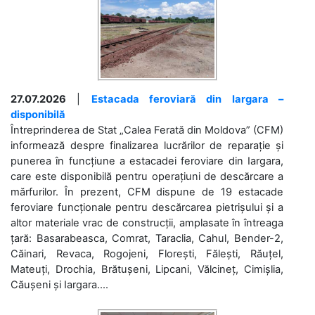
27.07.2026
|
Estacada feroviară din Iargara –
disponibilă
Întreprinderea de Stat „Calea Ferată din Moldova” (CFM)
informează despre finalizarea lucrărilor de reparație și
punerea în funcțiune a estacadei feroviare din Iargara,
care este disponibilă pentru operațiuni de descărcare a
mărfurilor. În prezent, CFM dispune de 19 estacade
feroviare funcționale pentru descărcarea pietrișului și a
altor materiale vrac de construcții, amplasate în întreaga
țară: Basarabeasca, Comrat, Taraclia, Cahul, Bender-2,
Căinari, Revaca, Rogojeni, Florești, Fălești, Răuțel,
Mateuți, Drochia, Brătușeni, Lipcani, Vălcineț, Cimișlia,
Căușeni și Iargara....