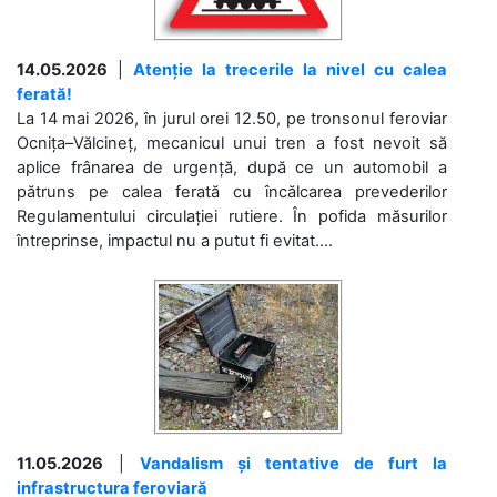
14.05.2026
|
Atenție la trecerile la nivel cu calea
ferată!
La 14 mai 2026, în jurul orei 12.50, pe tronsonul feroviar
Ocnița–Vălcineț, mecanicul unui tren a fost nevoit să
aplice frânarea de urgență, după ce un automobil a
pătruns pe calea ferată cu încălcarea prevederilor
Regulamentului circulației rutiere. În pofida măsurilor
întreprinse, impactul nu a putut fi evitat....
11.05.2026
|
Vandalism și tentative de furt la
infrastructura feroviară