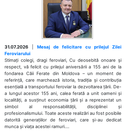
31.07.2026
|
Mesaj de felicitare cu prilejul Zilei
Feroviarului
Stimați colegi, dragi feroviari, Cu deosebită onoare și
respect, vă felicit cu prilejul aniversării a 155 ani de la
fondarea Căii Ferate din Moldova – un moment de
referință, care marchează istoria, tradiția și contribuția
esențială a transportului feroviar la dezvoltarea țării. De-
a lungul acestor 155 ani, calea ferată a unit oameni și
localități, a susținut economia țării și a reprezentat un
simbol al responsabilității, disciplinei și
profesionalismului. Toate aceste realizări au fost posibile
datorită generațiilor de feroviari, care și-au dedicat
munca și viața acestei ramuri....