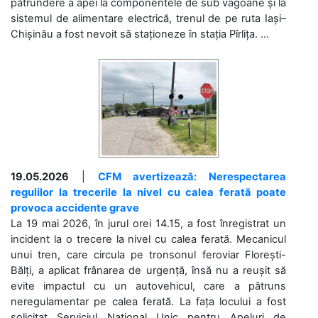
pătrundere a apei la componentele de sub vagoane și la
sistemul de alimentare electrică, trenul de pe ruta Iași–
Chișinău a fost nevoit să staționeze în stația Pîrlița. ...
19.05.2026
|
CFM avertizează: Nerespectarea
regulilor la trecerile la nivel cu calea ferată poate
provoca accidente grave
La 19 mai 2026, în jurul orei 14.15, a fost înregistrat un
incident la o trecere la nivel cu calea ferată. Mecanicul
unui tren, care circula pe tronsonul feroviar Florești-
Bălți, a aplicat frânarea de urgență, însă nu a reușit să
evite impactul cu un autovehicul, care a pătruns
neregulamentar pe calea ferată. La fața locului a fost
solicitat Serviciul Național Unic pentru Apeluri de