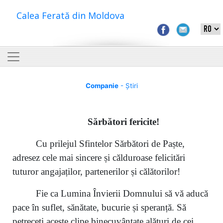
Calea Ferată din Moldova
Companie
- Știri
S
ărbători fericite
!
Cu prilejul Sfintelor Sărbători de Paște,
adresez cele mai sincere și călduroase felicitări
tuturor angajaților, partenerilor și călătorilor!
Fie ca Lumina Învierii Domnului să vă aducă
pace în suflet, sănătate, bucurie și speranță. Să
petreceți aceste clipe binecuvântate alături de cei