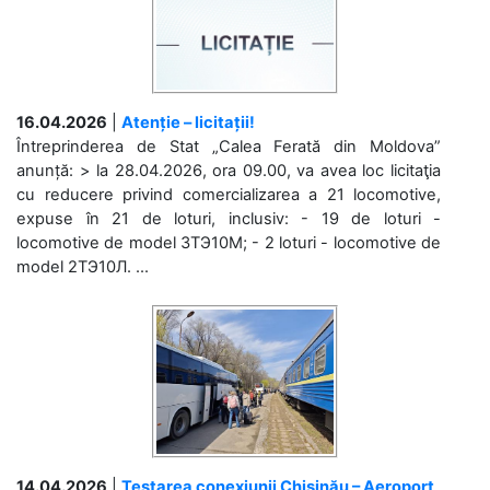
16.04.2026
|
Atenție – licitații!
Întreprinderea de Stat „Calea Ferată din Moldova”
anunță: > la 28.04.2026, ora 09.00, va avea loc licitaţia
cu reducere privind comercializarea a 21 locomotive,
expuse în 21 de loturi, inclusiv: - 19 de loturi -
locomotive de model 3ТЭ10М; - 2 loturi - locomotive de
model 2ТЭ10Л. ...
14.04.2026
|
Testarea conexiunii Chișinău – Aeroport