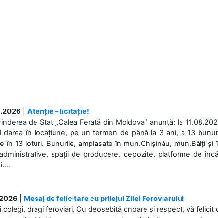
.2026
|
Atenție – licitație!
rinderea de Stat „Calea Ferată din Moldova” anunță: la 11.08.2026,
d darea în locațiune, pe un termen de până la 3 ani, a 13 bunuri
 în 13 loturi. Bunurile, amplasate în mun.Chișinău, mun.Bălți și 
 administrative, spații de producere, depozite, platforme de în
....
.2026
|
Mesaj de felicitare cu prilejul Zilei Feroviarului
i colegi, dragi feroviari, Cu deosebită onoare și respect, vă felicit 