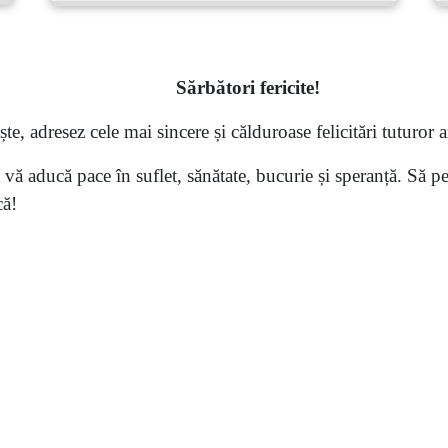
S
ărbători fericite
!
te, adresez cele mai sincere și călduroase felicitări tuturor an
 aducă pace în suflet, sănătate, bucurie și speranță. Să pet
că!