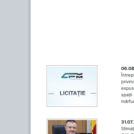
06.08
Întrep
privin
expuse
spații
mărfuri
31.07
Stimaț