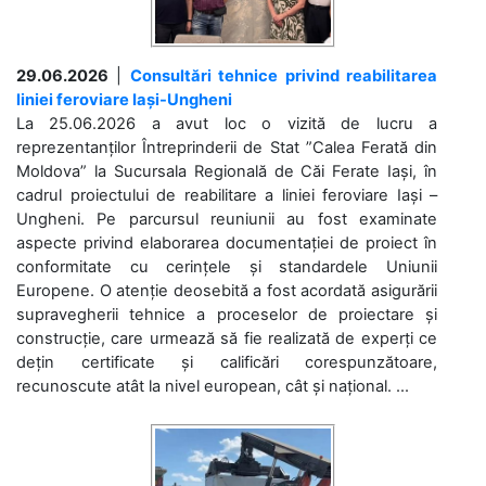
29.06.2026
|
Consultări tehnice privind reabilitarea
liniei feroviare Iași-Ungheni
La 25.06.2026 a avut loc o vizită de lucru a
reprezentanților Întreprinderii de Stat ”Calea Ferată din
Moldova” la Sucursala Regională de Căi Ferate Iași, în
cadrul proiectului de reabilitare a liniei feroviare Iași –
Ungheni. Pe parcursul reuniunii au fost examinate
aspecte privind elaborarea documentației de proiect în
conformitate cu cerințele și standardele Uniunii
Europene. O atenție deosebită a fost acordată asigurării
supravegherii tehnice a proceselor de proiectare și
construcție, care urmează să fie realizată de experți ce
dețin certificate și calificări corespunzătoare,
recunoscute atât la nivel european, cât și național. ...