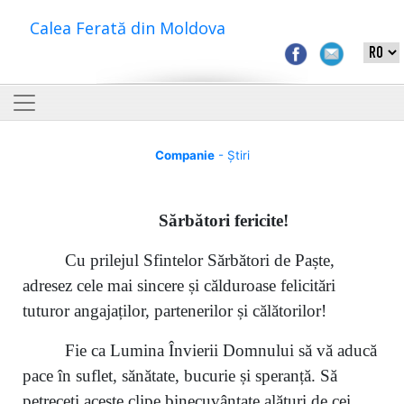
Calea Ferată din Moldova
Companie
- Știri
S
ărbători fericite
!
Cu prilejul Sfintelor Sărbători de Paște,
adresez cele mai sincere și călduroase felicitări
tuturor angajaților, partenerilor și călătorilor!
Fie ca Lumina Învierii Domnului să vă aducă
pace în suflet, sănătate, bucurie și speranță. Să
petreceți aceste clipe binecuvântate alături de cei