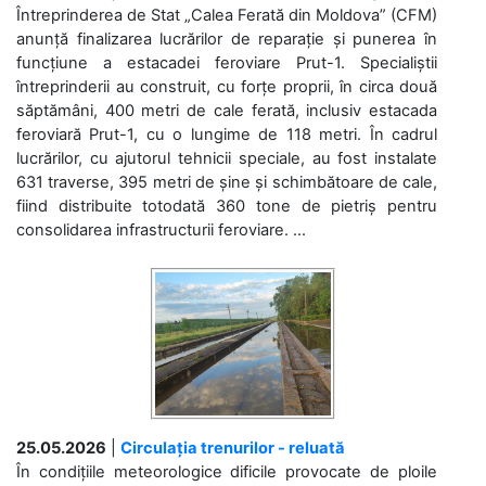
Întreprinderea de Stat „Calea Ferată din Moldova” (CFM)
anunță finalizarea lucrărilor de reparație și punerea în
funcțiune a estacadei feroviare Prut-1. Specialiștii
întreprinderii au construit, cu forțe proprii, în circa două
săptămâni, 400 metri de cale ferată, inclusiv estacada
feroviară Prut-1, cu o lungime de 118 metri. În cadrul
lucrărilor, cu ajutorul tehnicii speciale, au fost instalate
631 traverse, 395 metri de șine și schimbătoare de cale,
fiind distribuite totodată 360 tone de pietriș pentru
consolidarea infrastructurii feroviare. ...
25.05.2026
|
Circulația trenurilor - reluată
În condițiile meteorologice dificile provocate de ploile