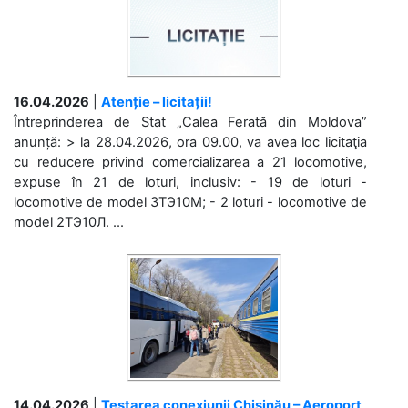
16.04.2026
|
Atenție – licitații!
Întreprinderea de Stat „Calea Ferată din Moldova”
anunță: > la 28.04.2026, ora 09.00, va avea loc licitaţia
cu reducere privind comercializarea a 21 locomotive,
expuse în 21 de loturi, inclusiv: - 19 de loturi -
locomotive de model 3ТЭ10М; - 2 loturi - locomotive de
model 2ТЭ10Л. ...
14.04.2026
|
Testarea conexiunii Chișinău – Aeroport