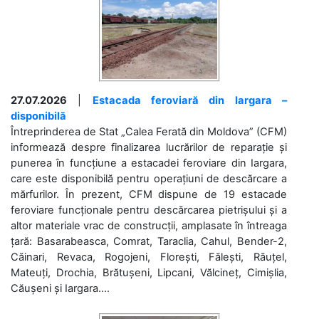
27.07.2026
|
Estacada feroviară din Iargara –
disponibilă
Întreprinderea de Stat „Calea Ferată din Moldova” (CFM)
informează despre finalizarea lucrărilor de reparație și
punerea în funcțiune a estacadei feroviare din Iargara,
care este disponibilă pentru operațiuni de descărcare a
mărfurilor. În prezent, CFM dispune de 19 estacade
feroviare funcționale pentru descărcarea pietrișului și a
altor materiale vrac de construcții, amplasate în întreaga
țară: Basarabeasca, Comrat, Taraclia, Cahul, Bender-2,
Căinari, Revaca, Rogojeni, Florești, Fălești, Răuțel,
Mateuți, Drochia, Brătușeni, Lipcani, Vălcineț, Cimișlia,
Căușeni și Iargara....