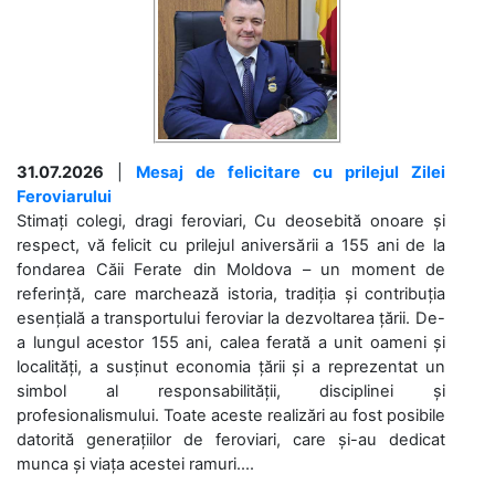
31.07.2026
|
Mesaj de felicitare cu prilejul Zilei
Feroviarului
Stimați colegi, dragi feroviari, Cu deosebită onoare și
respect, vă felicit cu prilejul aniversării a 155 ani de la
fondarea Căii Ferate din Moldova – un moment de
referință, care marchează istoria, tradiția și contribuția
esențială a transportului feroviar la dezvoltarea țării. De-
a lungul acestor 155 ani, calea ferată a unit oameni și
localități, a susținut economia țării și a reprezentat un
simbol al responsabilității, disciplinei și
profesionalismului. Toate aceste realizări au fost posibile
datorită generațiilor de feroviari, care și-au dedicat
munca și viața acestei ramuri....