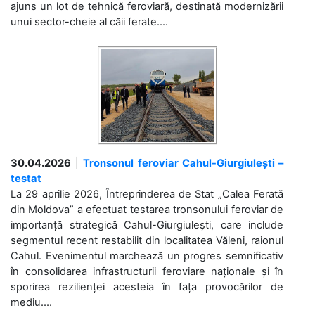
ajuns un lot de tehnică feroviară, destinată modernizării
unui sector-cheie al căii ferate....
30.04.2026
|
Tronsonul feroviar Cahul-Giurgiulești –
testat
La 29 aprilie 2026, Întreprinderea de Stat „Calea Ferată
din Moldova” a efectuat testarea tronsonului feroviar de
importanță strategică Cahul-Giurgiulești, care include
segmentul recent restabilit din localitatea Văleni, raionul
Cahul. Evenimentul marchează un progres semnificativ
în consolidarea infrastructurii feroviare naționale și în
sporirea rezilienței acesteia în fața provocărilor de
mediu....