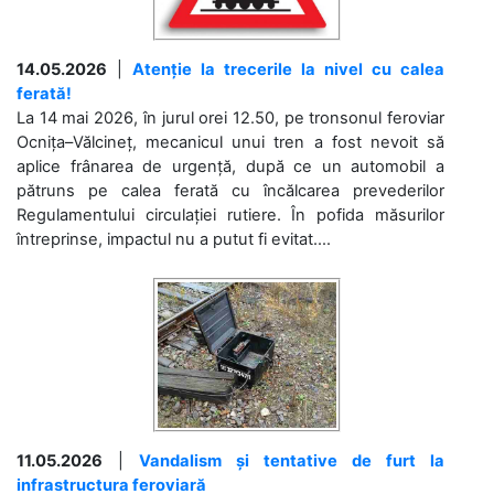
14.05.2026
|
Atenție la trecerile la nivel cu calea
ferată!
La 14 mai 2026, în jurul orei 12.50, pe tronsonul feroviar
Ocnița–Vălcineț, mecanicul unui tren a fost nevoit să
aplice frânarea de urgență, după ce un automobil a
pătruns pe calea ferată cu încălcarea prevederilor
Regulamentului circulației rutiere. În pofida măsurilor
întreprinse, impactul nu a putut fi evitat....
11.05.2026
|
Vandalism și tentative de furt la
infrastructura feroviară