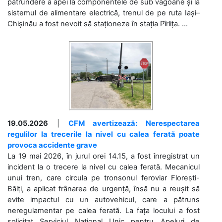
pătrundere a apei la componentele de sub vagoane și la
sistemul de alimentare electrică, trenul de pe ruta Iași–
Chișinău a fost nevoit să staționeze în stația Pîrlița. ...
19.05.2026
|
CFM avertizează: Nerespectarea
regulilor la trecerile la nivel cu calea ferată poate
provoca accidente grave
La 19 mai 2026, în jurul orei 14.15, a fost înregistrat un
incident la o trecere la nivel cu calea ferată. Mecanicul
unui tren, care circula pe tronsonul feroviar Florești-
Bălți, a aplicat frânarea de urgență, însă nu a reușit să
evite impactul cu un autovehicul, care a pătruns
neregulamentar pe calea ferată. La fața locului a fost
solicitat Serviciul Național Unic pentru Apeluri de