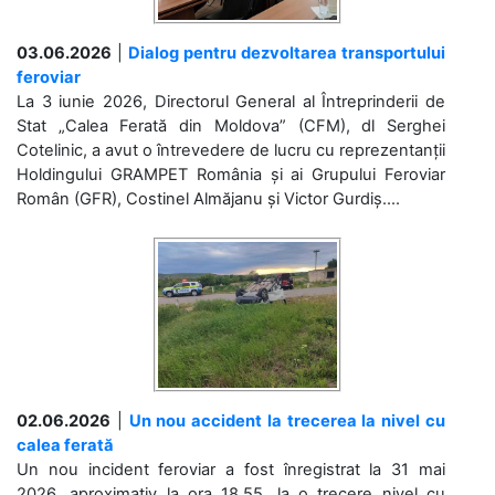
03.06.2026
|
Dialog pentru dezvoltarea transportului
feroviar
La 3 iunie 2026, Directorul General al Întreprinderii de
Stat „Calea Ferată din Moldova” (CFM), dl Serghei
Cotelinic, a avut o întrevedere de lucru cu reprezentanții
Holdingului GRAMPET România și ai Grupului Feroviar
Român (GFR), Costinel Almăjanu și Victor Gurdiș....
02.06.2026
|
Un nou accident la trecerea la nivel cu
calea ferată
Un nou incident feroviar a fost înregistrat la 31 mai
2026, aproximativ la ora 18.55, la o trecere nivel cu