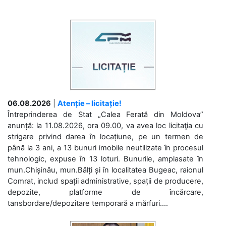
06.08.2026
|
Atenție – licitație!
Întreprinderea de Stat „Calea Ferată din Moldova”
anunță: la 11.08.2026, ora 09.00, va avea loc licitaţia cu
strigare privind darea în locațiune, pe un termen de
până la 3 ani, a 13 bunuri imobile neutilizate în procesul
tehnologic, expuse în 13 loturi. Bunurile, amplasate în
mun.Chișinău, mun.Bălți și în localitatea Bugeac, raionul
Comrat, includ spații administrative, spații de producere,
depozite, platforme de încărcare,
tansbordare/depozitare temporară a mărfuri....