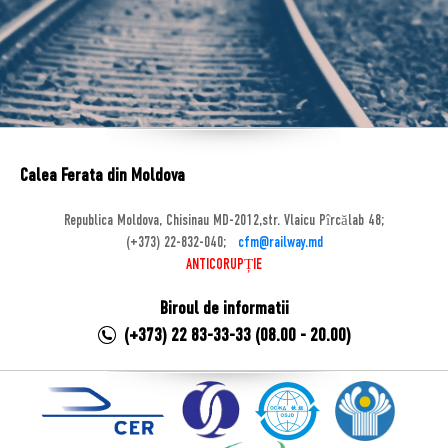
Calea Ferata din Moldova
Republica Moldova, Chisinau MD-2012,str. Vlaicu Pîrcălab 48;
(+373) 22-832-040;
cfm@railway.md
ANTICORUPȚIE
Biroul de informatii
(+373) 22 83-33-33 (08.00 - 20.00)