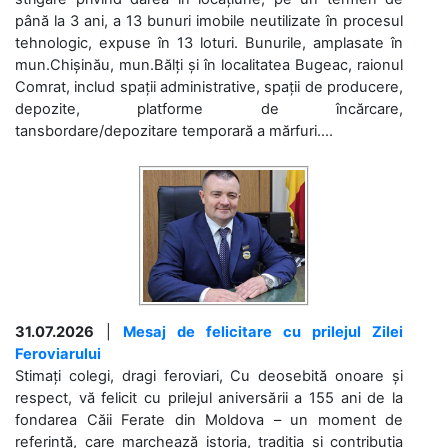
până la 3 ani, a 13 bunuri imobile neutilizate în procesul
tehnologic, expuse în 13 loturi. Bunurile, amplasate în
mun.Chișinău, mun.Bălți și în localitatea Bugeac, raionul
Comrat, includ spații administrative, spații de producere,
depozite, platforme de încărcare,
tansbordare/depozitare temporară a mărfuri....
31.07.2026
|
Mesaj de felicitare cu prilejul Zilei
Feroviarului
Stimați colegi, dragi feroviari, Cu deosebită onoare și
respect, vă felicit cu prilejul aniversării a 155 ani de la
fondarea Căii Ferate din Moldova – un moment de
referință, care marchează istoria, tradiția și contribuția