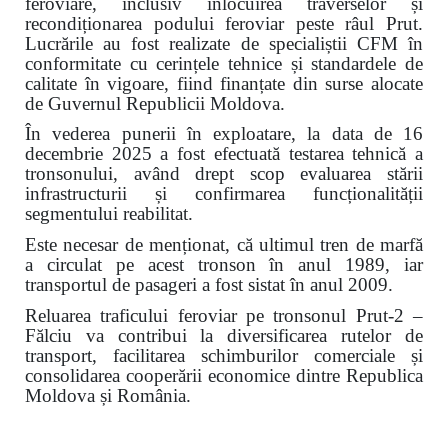
feroviare, inclusiv înlocuirea traverselor și
recondiționarea podului feroviar peste râul Prut.
Lucrările au fost realizate de specialiștii CFM în
conformitate cu cerințele tehnice și standardele de
calitate în vigoare, fiind finanțate din surse alocate
de Guvernul Republicii Moldova.
În vederea punerii în exploatare, la data de 16
decembrie 2025 a fost efectuată testarea tehnică a
tronsonului, având drept scop evaluarea stării
infrastructurii și confirmarea funcționalității
segmentului reabilitat.
Este necesar de menționat, că ultimul tren de marfă
a circulat pe acest tronson în anul 1989, iar
transportul de pasageri a fost sistat în anul 2009.
Reluarea traficului feroviar pe tronsonul Prut-2 –
Fălciu va contribui la diversificarea rutelor de
transport, facilitarea schimburilor comerciale și
consolidarea cooperării economice dintre Republica
Moldova și România.