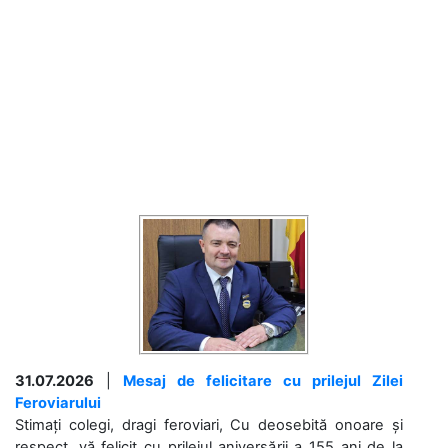
31.07.2026
|
Mesaj de felicitare cu prilejul Zilei
Feroviarului
Stimați colegi, dragi feroviari, Cu deosebită onoare și
respect, vă felicit cu prilejul aniversării a 155 ani de la