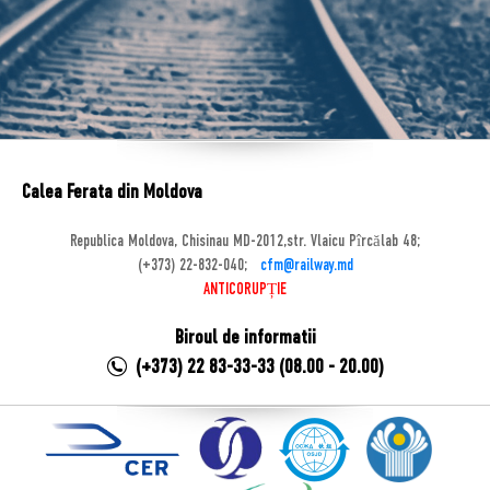
Calea Ferata din Moldova
Republica Moldova, Chisinau MD-2012,str. Vlaicu Pîrcălab 48;
(+373) 22-832-040;
cfm@railway.md
ANTICORUPȚIE
Biroul de informatii
(+373) 22 83-33-33 (08.00 - 20.00)