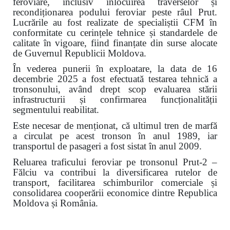
feroviare, inclusiv înlocuirea traverselor și
recondiționarea podului feroviar peste râul Prut.
Lucrările au fost realizate de specialiștii CFM în
conformitate cu cerințele tehnice și standardele de
calitate în vigoare, fiind finanțate din surse alocate
de Guvernul Republicii Moldova.
În vederea punerii în exploatare, la data de 16
decembrie 2025 a fost efectuată testarea tehnică a
tronsonului, având drept scop evaluarea stării
infrastructurii și confirmarea funcționalității
segmentului reabilitat.
Este necesar de menționat, că ultimul tren de marfă
a circulat pe acest tronson în anul 1989, iar
transportul de pasageri a fost sistat în anul 2009.
Reluarea traficului feroviar pe tronsonul Prut-2 –
Fălciu va contribui la diversificarea rutelor de
transport, facilitarea schimburilor comerciale și
consolidarea cooperării economice dintre Republica
Moldova și România.