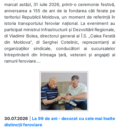
marcat astăzi, 31 iulie 2026, printr-o ceremonie festivă,
aniversarea a 155 de ani de la fondarea căii ferate pe
teritoriul Republicii Moldova, un moment de referință în
istoria transportului feroviar național. La eveniment au
participat ministrul Infrastructurii și Dezvoltării Regionale,
dl Vladimir Bolea, directorul general al Î.S. „Calea Ferată
din Moldova”, dl Serghei Cotelinic, reprezentanți ai
organizațiilor sindicale, conducători ai sucursalelor
întreprinderii din întreaga țară, veterani și angajați ai
ramurii feroviare....
30.07.2026
|
La 99 de ani - decorat cu cele mai înalte
distincții feroviare