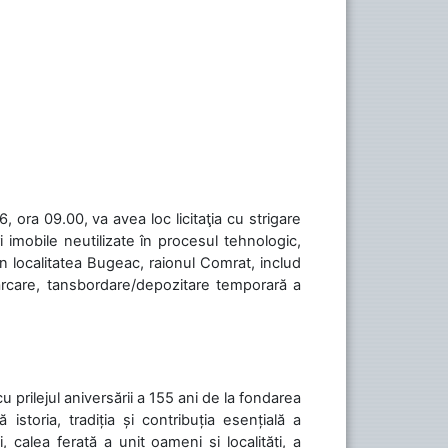
 ora 09.00, va avea loc licitaţia cu strigare
 imobile neutilizate în procesul tehnologic,
în localitatea Bugeac, raionul Comrat, includ
cărcare, tansbordare/depozitare temporară a
cu prilejul aniversării a 155 ani de la fondarea
toria, tradiția și contribuția esențială a
, calea ferată a unit oameni și localități, a