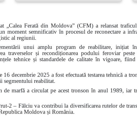
tat „Calea Ferată din Moldova” (CFM) a relansat traficul
moment semnificativ în procesul de reconectare a infrastr
stic al regiunii.
plementării unui amplu program de reabilitare, inițiat
uirea traverselor și recondiționarea podului feroviar peste
nțele tehnice și standardele de calitate în vigoare, fiin
de 16 decembrie 2025 a fost efectuată testarea tehnică a tro
ii segmentului reabilitat.
 de marfă a circulat pe acest tronson în anul 1989, iar tr
rut-2 – Fălciu va contribui la diversificarea rutelor de trans
e Republica Moldova și România.