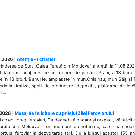
.2026
|
Atenție – licitație!
rinderea de Stat „Calea Ferată din Moldova” anunță: la 11.08.2026,
d darea în locațiune, pe un termen de până la 3 ani, a 13 bunuri
 în 13 loturi. Bunurile, amplasate în mun.Chișinău, mun.Bălți și 
 administrative, spații de producere, depozite, platforme de în
....
.2026
|
Mesaj de felicitare cu prilejul Zilei Feroviarului
i colegi, dragi feroviari, Cu deosebită onoare și respect, vă felicit 
Ferate din Moldova – un moment de referință, care marchează is
ortului feroviar la dezvoltarea țării. De-a lungul acestor 155 ani