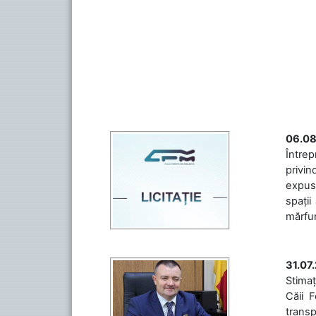
06.08
Întrep
privin
expuse
spații
mărfuri
31.07
Stimaț
Căii 
transp