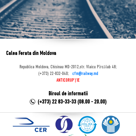
Calea Ferata din Moldova
Republica Moldova, Chisinau MD-2012,str. Vlaicu Pîrcălab 48;
(+373) 22-832-040;
cfm@railway.md
ANTICORUPȚIE
Biroul de informatii
(+373) 22 83-33-33 (08.00 - 20.00)