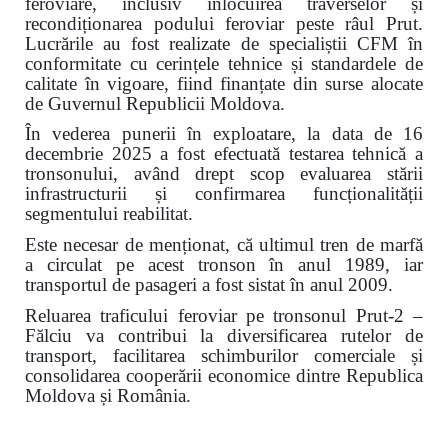
feroviare, inclusiv înlocuirea traverselor și
recondiționarea podului feroviar peste râul Prut.
Lucrările au fost realizate de specialiștii CFM în
conformitate cu cerințele tehnice și standardele de
calitate în vigoare, fiind finanțate din surse alocate
de Guvernul Republicii Moldova.
În vederea punerii în exploatare, la data de 16
decembrie 2025 a fost efectuată testarea tehnică a
tronsonului, având drept scop evaluarea stării
infrastructurii și confirmarea funcționalității
segmentului reabilitat.
Este necesar de menționat, că ultimul tren de marfă
a circulat pe acest tronson în anul 1989, iar
transportul de pasageri a fost sistat în anul 2009.
Reluarea traficului feroviar pe tronsonul Prut-2 –
Fălciu va contribui la diversificarea rutelor de
transport, facilitarea schimburilor comerciale și
consolidarea cooperării economice dintre Republica
Moldova și România.