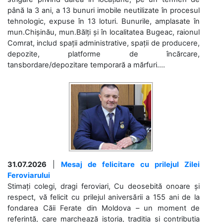
până la 3 ani, a 13 bunuri imobile neutilizate în procesul
tehnologic, expuse în 13 loturi. Bunurile, amplasate în
mun.Chișinău, mun.Bălți și în localitatea Bugeac, raionul
Comrat, includ spații administrative, spații de producere,
depozite, platforme de încărcare,
tansbordare/depozitare temporară a mărfuri....
31.07.2026
|
Mesaj de felicitare cu prilejul Zilei
Feroviarului
Stimați colegi, dragi feroviari, Cu deosebită onoare și
respect, vă felicit cu prilejul aniversării a 155 ani de la
fondarea Căii Ferate din Moldova – un moment de
referință, care marchează istoria, tradiția și contribuția