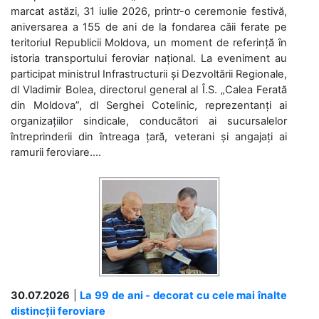
marcat astăzi, 31 iulie 2026, printr-o ceremonie festivă,
aniversarea a 155 de ani de la fondarea căii ferate pe
teritoriul Republicii Moldova, un moment de referință în
istoria transportului feroviar național. La eveniment au
participat ministrul Infrastructurii și Dezvoltării Regionale,
dl Vladimir Bolea, directorul general al Î.S. „Calea Ferată
din Moldova”, dl Serghei Cotelinic, reprezentanți ai
organizațiilor sindicale, conducători ai sucursalelor
întreprinderii din întreaga țară, veterani și angajați ai
ramurii feroviare....
30.07.2026
|
La 99 de ani - decorat cu cele mai înalte
distincții feroviare