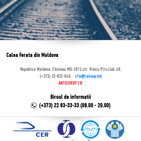
Calea Ferata din Moldova
Republica Moldova, Chisinau MD-2012,str. Vlaicu Pîrcălab 48;
(+373) 22-832-040;
cfm@railway.md
ANTICORUPȚIE
Biroul de informatii
(+373) 22 83-33-33 (08.00 - 20.00)