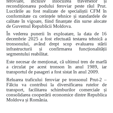
feroviare, inclusiv înlocuirea traverselor și
recondiționarea podului feroviar peste râul Prut.
Lucrările au fost realizate de specialiștii CFM în
conformitate cu cerințele tehnice și standardele de
calitate în vigoare, fiind finanțate din surse alocate
de Guvernul Republicii Moldova.
În vederea punerii în exploatare, la data de 16
decembrie 2025 a fost efectuată testarea tehnică a
tronsonului, având drept scop evaluarea stării
infrastructurii și confirmarea funcționalității
segmentului reabilitat.
Este necesar de menționat, că ultimul tren de marfă
a circulat pe acest tronson în anul 1989, iar
transportul de pasageri a fost sistat în anul 2009.
Reluarea traficului feroviar pe tronsonul Prut-2 –
Fălciu va contribui la diversificarea rutelor de
transport, facilitarea schimburilor comerciale și
consolidarea cooperării economice dintre Republica
Moldova și România.