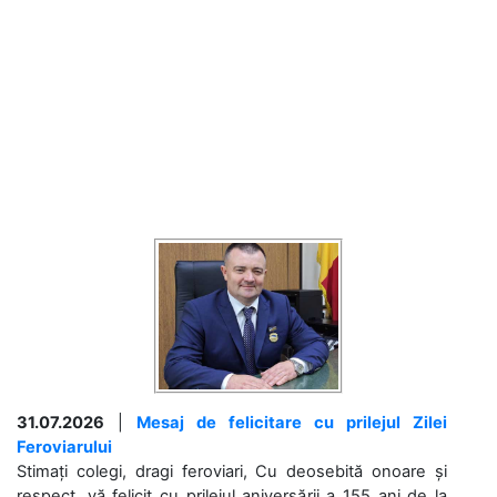
31.07.2026
|
Mesaj de felicitare cu prilejul Zilei
Feroviarului
Stimați colegi, dragi feroviari, Cu deosebită onoare și
respect, vă felicit cu prilejul aniversării a 155 ani de la