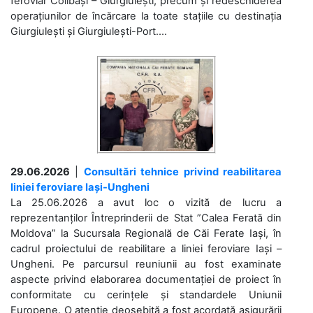
feroviar Colibași – Giurgiulești, precum și redeschiderea
operațiunilor de încărcare la toate stațiile cu destinația
Giurgiulești și Giurgiulești-Port....
29.06.2026
|
Consultări tehnice privind reabilitarea
liniei feroviare Iași-Ungheni
La 25.06.2026 a avut loc o vizită de lucru a
reprezentanților Întreprinderii de Stat ”Calea Ferată din
Moldova” la Sucursala Regională de Căi Ferate Iași, în
cadrul proiectului de reabilitare a liniei feroviare Iași –
Ungheni. Pe parcursul reuniunii au fost examinate
aspecte privind elaborarea documentației de proiect în
conformitate cu cerințele și standardele Uniunii
Europene. O atenție deosebită a fost acordată asigurării