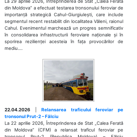
La 29 aprilie 2026, Întreprinderea de Stat „Calea Ferată
din Moldova” a efectuat testarea tronsonului feroviar de
importanță strategică Cahul-Giurgiulești, care include
segmentul recent restabilit din localitatea Văleni, raionul
Cahul. Evenimentul marchează un progres semnificativ
în consolidarea infrastructurii feroviare naționale și în
sporirea rezilienței acesteia în fața provocărilor de
mediu....
22.04.2026
|
Relansarea traficului feroviar pe
tronsonul Prut-2 – Fălciu
La 22 aprilie 2026, Întreprinderea de Stat „Calea Ferată
din Moldova” (CFM) a relansat traficul feroviar pe
tronsonul Prut-2 (Republica Moldova) – Fălciu