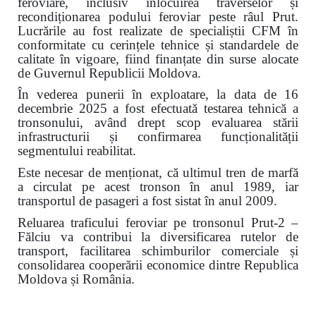
feroviare, inclusiv înlocuirea traverselor și
recondiționarea podului feroviar peste râul Prut.
Lucrările au fost realizate de specialiștii CFM în
conformitate cu cerințele tehnice și standardele de
calitate în vigoare, fiind finanțate din surse alocate
de Guvernul Republicii Moldova.
În vederea punerii în exploatare, la data de 16
decembrie 2025 a fost efectuată testarea tehnică a
tronsonului, având drept scop evaluarea stării
infrastructurii și confirmarea funcționalității
segmentului reabilitat.
Este necesar de menționat, că ultimul tren de marfă
a circulat pe acest tronson în anul 1989, iar
transportul de pasageri a fost sistat în anul 2009.
Reluarea traficului feroviar pe tronsonul Prut-2 –
Fălciu va contribui la diversificarea rutelor de
transport, facilitarea schimburilor comerciale și
consolidarea cooperării economice dintre Republica
Moldova și România.