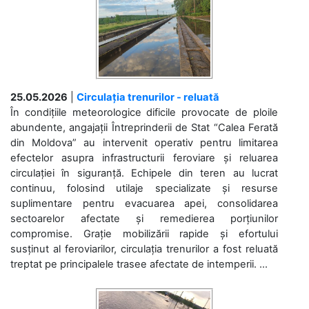
25.05.2026
|
Circulația trenurilor - reluată
În condițiile meteorologice dificile provocate de ploile
abundente, angajații Întreprinderii de Stat “Calea Ferată
din Moldova” au intervenit operativ pentru limitarea
efectelor asupra infrastructurii feroviare și reluarea
circulației în siguranță. Echipele din teren au lucrat
continuu, folosind utilaje specializate și resurse
suplimentare pentru evacuarea apei, consolidarea
sectoarelor afectate și remedierea porțiunilor
compromise. Grație mobilizării rapide și efortului
susținut al feroviarilor, circulația trenurilor a fost reluată
treptat pe principalele trasee afectate de intemperii. ...