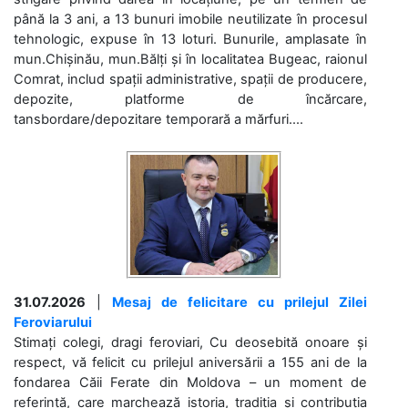
până la 3 ani, a 13 bunuri imobile neutilizate în procesul
tehnologic, expuse în 13 loturi. Bunurile, amplasate în
mun.Chișinău, mun.Bălți și în localitatea Bugeac, raionul
Comrat, includ spații administrative, spații de producere,
depozite, platforme de încărcare,
tansbordare/depozitare temporară a mărfuri....
31.07.2026
|
Mesaj de felicitare cu prilejul Zilei
Feroviarului
Stimați colegi, dragi feroviari, Cu deosebită onoare și
respect, vă felicit cu prilejul aniversării a 155 ani de la
fondarea Căii Ferate din Moldova – un moment de
referință, care marchează istoria, tradiția și contribuția