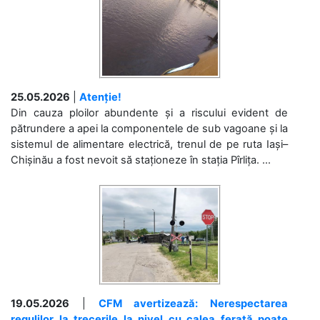
25.05.2026
|
Atenție!
Din cauza ploilor abundente și a riscului evident de
pătrundere a apei la componentele de sub vagoane și la
sistemul de alimentare electrică, trenul de pe ruta Iași–
Chișinău a fost nevoit să staționeze în stația Pîrlița. ...
19.05.2026
|
CFM avertizează: Nerespectarea
regulilor la trecerile la nivel cu calea ferată poate