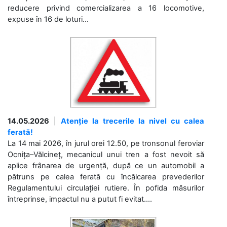
reducere privind comercializarea a 16 locomotive,
expuse în 16 de loturi...
14.05.2026
|
Atenție la trecerile la nivel cu calea
ferată!
La 14 mai 2026, în jurul orei 12.50, pe tronsonul feroviar
Ocnița–Vălcineț, mecanicul unui tren a fost nevoit să
aplice frânarea de urgență, după ce un automobil a
pătruns pe calea ferată cu încălcarea prevederilor
Regulamentului circulației rutiere. În pofida măsurilor
întreprinse, impactul nu a putut fi evitat....