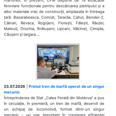
mărfurilor. În prezent, CFM dispune de 19 estacade
feroviare funcționale pentru descărcarea pietrișului și a
altor materiale vrac de construcții, amplasate în întreaga
țară: Basarabeasca, Comrat, Taraclia, Cahul, Bender-2,
Căinari, Revaca, Rogojeni, Florești, Fălești, Răuțel,
Mateuți, Drochia, Brătușeni, Lipcani, Vălcineț, Cimișlia,
Căușeni și Iargara....
23.07.2026
|
Primul tren de marfă operat de un singur
mecanic
Întreprinderea de Stat „Calea Ferată din Moldova” a pus
în circulație, în premieră, un tren de marfă, deservit de
un echipaj de locomotivă, format dintr-un singur
mecanic - un pas important în creșterea eficienței