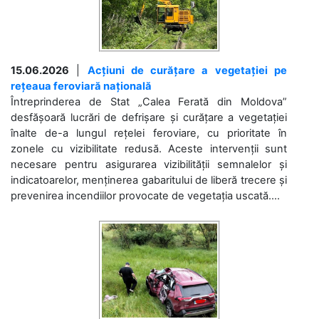
15.06.2026
|
Acțiuni de curățare a vegetației pe
rețeaua feroviară națională
Întreprinderea de Stat „Calea Ferată din Moldova”
desfășoară lucrări de defrișare și curățare a vegetației
înalte de-a lungul rețelei feroviare, cu prioritate în
zonele cu vizibilitate redusă. Aceste intervenții sunt
necesare pentru asigurarea vizibilității semnalelor și
indicatoarelor, menținerea gabaritului de liberă trecere și
prevenirea incendiilor provocate de vegetația uscată....