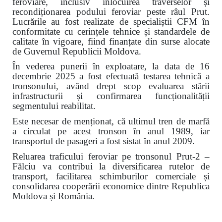
feroviare, inclusiv înlocuirea traverselor și
recondiționarea podului feroviar peste râul Prut.
Lucrările au fost realizate de specialiștii CFM în
conformitate cu cerințele tehnice și standardele de
calitate în vigoare, fiind finanțate din surse alocate
de Guvernul Republicii Moldova.
În vederea punerii în exploatare, la data de 16
decembrie 2025 a fost efectuată testarea tehnică a
tronsonului, având drept scop evaluarea stării
infrastructurii și confirmarea funcționalității
segmentului reabilitat.
Este necesar de menționat, că ultimul tren de marfă
a circulat pe acest tronson în anul 1989, iar
transportul de pasageri a fost sistat în anul 2009.
Reluarea traficului feroviar pe tronsonul Prut-2 –
Fălciu va contribui la diversificarea rutelor de
transport, facilitarea schimburilor comerciale și
consolidarea cooperării economice dintre Republica
Moldova și România.