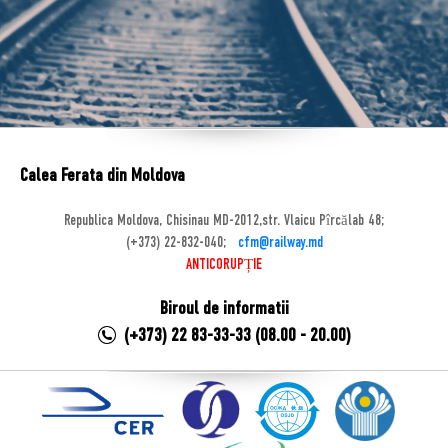
Calea Ferata din Moldova
Republica Moldova, Chisinau MD-2012,str. Vlaicu Pîrcălab 48;
(+373) 22-832-040;
cfm@railway.md
ANTICORUPȚIE
Biroul de informatii
(+373) 22 83-33-33 (08.00 - 20.00)