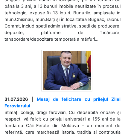
până la 3 ani, a 13 bunuri imobile neutilizate în procesul
tehnologic, expuse în 13 loturi. Bunurile, amplasate în
mun.Chișinău, mun.Bălți și în localitatea Bugeac, raionul
Comrat, includ spații administrative, spații de producere,
depozite, platforme de încărcare,
tansbordare/depozitare temporară a mărfuri....
31.07.2026
|
Mesaj de felicitare cu prilejul Zilei
Feroviarului
Stimați colegi, dragi feroviari, Cu deosebită onoare și
respect, vă felicit cu prilejul aniversării a 155 ani de la
fondarea Căii Ferate din Moldova – un moment de
referință, care marchează istoria, tradiția și contribuția