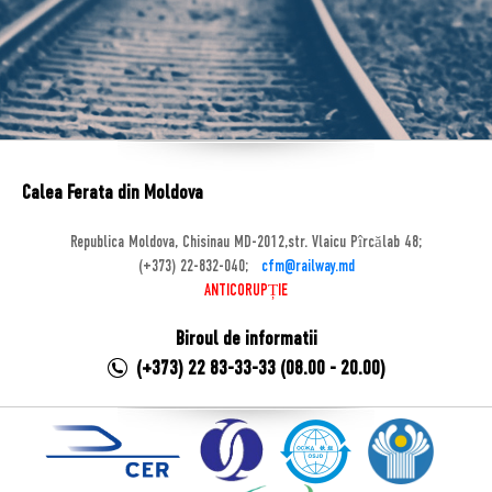
Calea Ferata din Moldova
Republica Moldova, Chisinau MD-2012,str. Vlaicu Pîrcălab 48;
(+373) 22-832-040;
cfm@railway.md
ANTICORUPȚIE
Biroul de informatii
(+373) 22 83-33-33 (08.00 - 20.00)