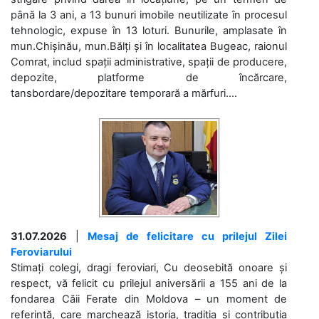
până la 3 ani, a 13 bunuri imobile neutilizate în procesul
tehnologic, expuse în 13 loturi. Bunurile, amplasate în
mun.Chișinău, mun.Bălți și în localitatea Bugeac, raionul
Comrat, includ spații administrative, spații de producere,
depozite, platforme de încărcare,
tansbordare/depozitare temporară a mărfuri....
31.07.2026
|
Mesaj de felicitare cu prilejul Zilei
Feroviarului
Stimați colegi, dragi feroviari, Cu deosebită onoare și
respect, vă felicit cu prilejul aniversării a 155 ani de la
fondarea Căii Ferate din Moldova – un moment de
referință, care marchează istoria, tradiția și contribuția