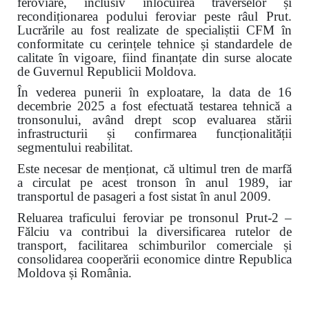
feroviare, inclusiv înlocuirea traverselor și
recondiționarea podului feroviar peste râul Prut.
Lucrările au fost realizate de specialiștii CFM în
conformitate cu cerințele tehnice și standardele de
calitate în vigoare, fiind finanțate din surse alocate
de Guvernul Republicii Moldova.
În vederea punerii în exploatare, la data de 16
decembrie 2025 a fost efectuată testarea tehnică a
tronsonului, având drept scop evaluarea stării
infrastructurii și confirmarea funcționalității
segmentului reabilitat.
Este necesar de menționat, că ultimul tren de marfă
a circulat pe acest tronson în anul 1989, iar
transportul de pasageri a fost sistat în anul 2009.
Reluarea traficului feroviar pe tronsonul Prut-2 –
Fălciu va contribui la diversificarea rutelor de
transport, facilitarea schimburilor comerciale și
consolidarea cooperării economice dintre Republica
Moldova și România.