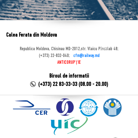
Calea Ferata din Moldova
Republica Moldova, Chisinau MD-2012,str. Vlaicu Pîrcălab 48;
(+373) 22-832-040;
cfm@railway.md
ANTICORUPȚIE
Biroul de informatii
(+373) 22 83-33-33 (08.00 - 20.00)