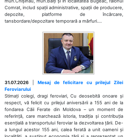
mun.Chișinău, mun.Bălți și în localitatea Bugeac, raionul
Comrat, includ spații administrative, spații de producere,
depozite, platforme de încărcare,
tansbordare/depozitare temporară a mărfuri....
31.07.2026
|
Mesaj de felicitare cu prilejul Zilei
Feroviarului
Stimați colegi, dragi feroviari, Cu deosebită onoare și
respect, vă felicit cu prilejul aniversării a 155 ani de la
fondarea Căii Ferate din Moldova – un moment de
referință, care marchează istoria, tradiția și contribuția
esențială a transportului feroviar la dezvoltarea țării. De-
a lungul acestor 155 ani, calea ferată a unit oameni și
localități, a susținut economia țării și a reprezentat un