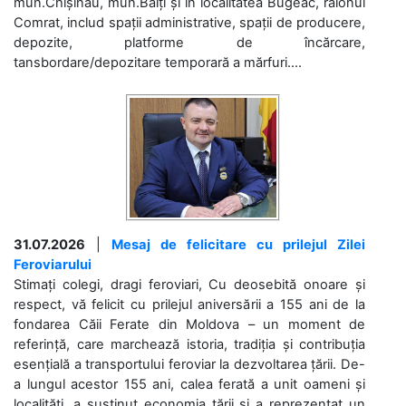
mun.Chișinău, mun.Bălți și în localitatea Bugeac, raionul
Comrat, includ spații administrative, spații de producere,
depozite, platforme de încărcare,
tansbordare/depozitare temporară a mărfuri....
31.07.2026
|
Mesaj de felicitare cu prilejul Zilei
Feroviarului
Stimați colegi, dragi feroviari, Cu deosebită onoare și
respect, vă felicit cu prilejul aniversării a 155 ani de la
fondarea Căii Ferate din Moldova – un moment de
referință, care marchează istoria, tradiția și contribuția
esențială a transportului feroviar la dezvoltarea țării. De-
a lungul acestor 155 ani, calea ferată a unit oameni și
localități, a susținut economia țării și a reprezentat un