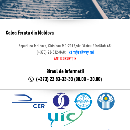
Calea Ferata din Moldova
Republica Moldova, Chisinau MD-2012,str. Vlaicu Pîrcălab 48;
(+373) 22-832-040;
cfm@railway.md
ANTICORUPȚIE
Biroul de informatii
(+373) 22 83-33-33 (08.00 - 20.00)