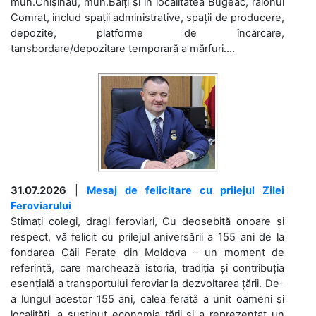
mun.Chișinău, mun.Bălți și în localitatea Bugeac, raionul
Comrat, includ spații administrative, spații de producere,
depozite, platforme de încărcare,
tansbordare/depozitare temporară a mărfuri....
31.07.2026
|
Mesaj de felicitare cu prilejul Zilei
Feroviarului
Stimați colegi, dragi feroviari, Cu deosebită onoare și
respect, vă felicit cu prilejul aniversării a 155 ani de la
fondarea Căii Ferate din Moldova – un moment de
referință, care marchează istoria, tradiția și contribuția
esențială a transportului feroviar la dezvoltarea țării. De-
a lungul acestor 155 ani, calea ferată a unit oameni și
localități, a susținut economia țării și a reprezentat un