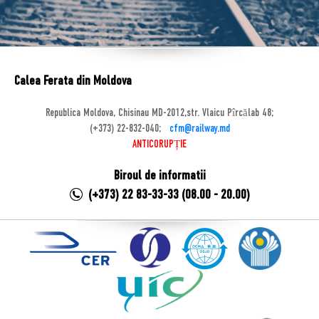
Calea Ferata din Moldova
Republica Moldova, Chisinau MD-2012,str. Vlaicu Pîrcălab 48;
(+373) 22-832-040;
cfm@railway.md
ANTICORUPȚIE
Biroul de informatii
(+373) 22 83-33-33 (08.00 - 20.00)