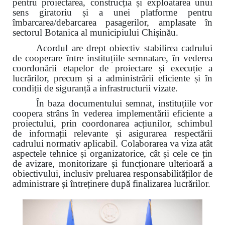
pentru proiectarea, construcția și exploatarea unui
sens giratoriu și a unei platforme pentru
îmbarcarea/debarcarea pasagerilor, amplasate în
sectorul Botanica al municipiului Chișinău.
Acordul are drept obiectiv stabilirea cadrului
de cooperare între instituțiile semnatare, în vederea
coordonării etapelor de proiectare și execuție a
lucrărilor, precum și a administrării eficiente și în
condiții de siguranță a infrastructurii vizate.
În baza documentului semnat, instituțiile vor
coopera strâns în vederea implementării eficiente a
proiectului, prin coordonarea acțiunilor, schimbul
de informații relevante și asigurarea respectării
cadrului normativ aplicabil. Colaborarea va viza atât
aspectele tehnice și organizatorice, cât și cele ce țin
de avizare, monitorizare și funcționare ulterioară a
obiectivului, inclusiv preluarea responsabilităților de
administrare și întreținere după finalizarea lucrărilor.