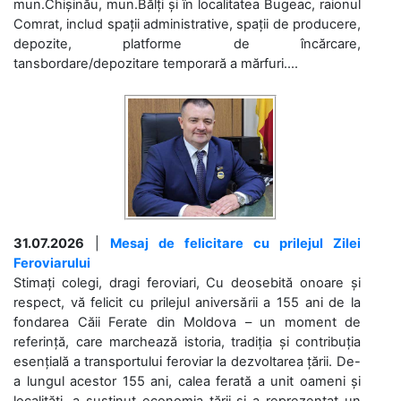
mun.Chișinău, mun.Bălți și în localitatea Bugeac, raionul
Comrat, includ spații administrative, spații de producere,
depozite, platforme de încărcare,
tansbordare/depozitare temporară a mărfuri....
31.07.2026
|
Mesaj de felicitare cu prilejul Zilei
Feroviarului
Stimați colegi, dragi feroviari, Cu deosebită onoare și
respect, vă felicit cu prilejul aniversării a 155 ani de la
fondarea Căii Ferate din Moldova – un moment de
referință, care marchează istoria, tradiția și contribuția
esențială a transportului feroviar la dezvoltarea țării. De-
a lungul acestor 155 ani, calea ferată a unit oameni și
localități, a susținut economia țării și a reprezentat un