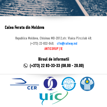
Calea Ferata din Moldova
Republica Moldova, Chisinau MD-2012,str. Vlaicu Pîrcălab 48;
(+373) 22-832-040;
cfm@railway.md
ANTICORUPȚIE
Biroul de informatii
(+373) 22 83-33-33 (08.00 - 20.00)