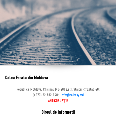
Calea Ferata din Moldova
Republica Moldova, Chisinau MD-2012,str. Vlaicu Pîrcălab 48;
(+373) 22-832-040;
cfm@railway.md
ANTICORUPȚIE
Biroul de informatii