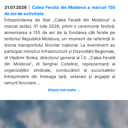
31.07.2026
|
Calea Ferată din Moldova a marcat 155
de ani de activitate
Întreprinderea de Stat „Calea Ferată din Moldova” a
marcat astăzi, 31 iulie 2026, printr-o ceremonie festivă,
aniversarea a 155 de ani de la fondarea căii ferate pe
teritoriul Republicii Moldova, un moment de referință în
istoria transportului feroviar național. La eveniment au
participat ministrul Infrastructurii și Dezvoltării Regionale,
dl Vladimir Bolea, directorul general al Î.S. „Calea Ferată
din Moldova”, dl Serghei Cotelinic, reprezentanți ai
organizațiilor sindicale, conducători ai sucursalelor
întreprinderii din întreaga țară, veterani și angajați ai
ramurii feroviare....
Afișați mai multe ...