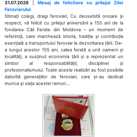
31.07.2026
|
Mesaj de felicitare cu prilejul Zilei
Feroviarului
Stimați colegi, dragi feroviari, Cu deosebită onoare și
respect, vă felicit cu prilejul aniversării a 155 ani de la
fondarea Căii Ferate din Moldova – un moment de
referință, care marchează istoria, tradiția și contribuția
esențială a transportului feroviar la dezvoltarea țării. De-
a lungul acestor 155 ani, calea ferată a unit oameni și
localități, a susținut economia țării și a reprezentat un
simbol al responsabilității, disciplinei și
profesionalismului. Toate aceste realizări au fost posibile
datorită generațiilor de feroviari, care și-au dedicat
munca și viața acestei ramuri....