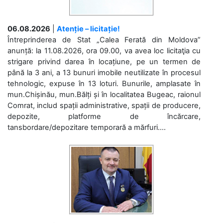
06.08.2026
|
Atenție – licitație!
Întreprinderea de Stat „Calea Ferată din Moldova”
anunță: la 11.08.2026, ora 09.00, va avea loc licitaţia cu
strigare privind darea în locațiune, pe un termen de
până la 3 ani, a 13 bunuri imobile neutilizate în procesul
tehnologic, expuse în 13 loturi. Bunurile, amplasate în
mun.Chișinău, mun.Bălți și în localitatea Bugeac, raionul
Comrat, includ spații administrative, spații de producere,
depozite, platforme de încărcare,
tansbordare/depozitare temporară a mărfuri....