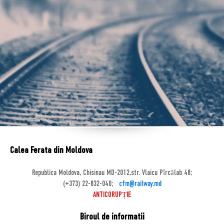
Calea Ferata din Moldova
Republica Moldova, Chisinau MD-2012,str. Vlaicu Pîrcălab 48;
(+373) 22-832-040;
cfm@railway.md
ANTICORUPȚIE
Biroul de informatii