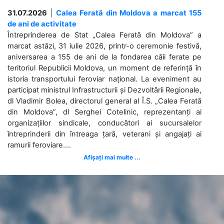
31.07.2026
|
Calea Ferată din Moldova a marcat 155
de ani de activitate
Întreprinderea de Stat „Calea Ferată din Moldova” a
marcat astăzi, 31 iulie 2026, printr-o ceremonie festivă,
aniversarea a 155 de ani de la fondarea căii ferate pe
teritoriul Republicii Moldova, un moment de referință în
istoria transportului feroviar național. La eveniment au
participat ministrul Infrastructurii și Dezvoltării Regionale,
dl Vladimir Bolea, directorul general al Î.S. „Calea Ferată
din Moldova”, dl Serghei Cotelinic, reprezentanți ai
organizațiilor sindicale, conducători ai sucursalelor
întreprinderii din întreaga țară, veterani și angajați ai
ramurii feroviare....
Afișați mai multe ...