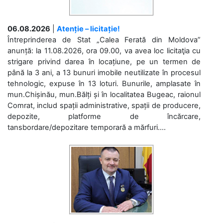
06.08.2026
|
Atenție – licitație!
Întreprinderea de Stat „Calea Ferată din Moldova”
anunță: la 11.08.2026, ora 09.00, va avea loc licitaţia cu
strigare privind darea în locațiune, pe un termen de
până la 3 ani, a 13 bunuri imobile neutilizate în procesul
tehnologic, expuse în 13 loturi. Bunurile, amplasate în
mun.Chișinău, mun.Bălți și în localitatea Bugeac, raionul
Comrat, includ spații administrative, spații de producere,
depozite, platforme de încărcare,
tansbordare/depozitare temporară a mărfuri....