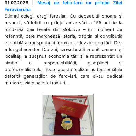
31.07.2026
|
Mesaj de felicitare cu prilejul Zilei
Feroviarului
Stimați colegi, dragi feroviari, Cu deosebită onoare și
respect, vă felicit cu prilejul aniversării a 155 ani de la
fondarea Căii Ferate din Moldova – un moment de
referință, care marchează istoria, tradiția și contribuția
esențială a transportului feroviar la dezvoltarea țării. De-
a lungul acestor 155 ani, calea ferată a unit oameni și
localități, a susținut economia țării și a reprezentat un
simbol al responsabilității, disciplinei și
profesionalismului. Toate aceste realizări au fost posibile
datorită generațiilor de feroviari, care și-au dedicat
munca și viața acestei ramuri....