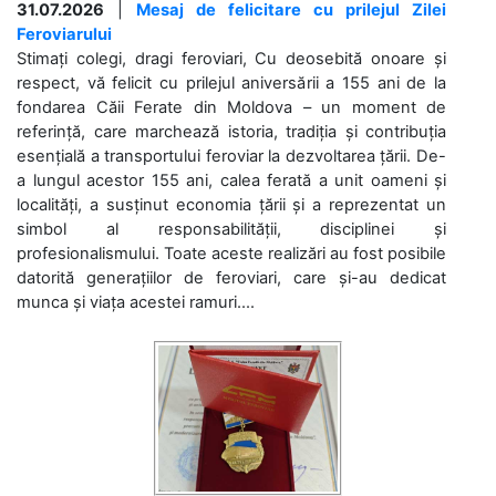
31.07.2026
|
Mesaj de felicitare cu prilejul Zilei
Feroviarului
Stimați colegi, dragi feroviari, Cu deosebită onoare și
respect, vă felicit cu prilejul aniversării a 155 ani de la
fondarea Căii Ferate din Moldova – un moment de
referință, care marchează istoria, tradiția și contribuția
esențială a transportului feroviar la dezvoltarea țării. De-
a lungul acestor 155 ani, calea ferată a unit oameni și
localități, a susținut economia țării și a reprezentat un
simbol al responsabilității, disciplinei și
profesionalismului. Toate aceste realizări au fost posibile
datorită generațiilor de feroviari, care și-au dedicat
munca și viața acestei ramuri....