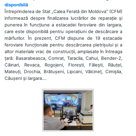
disponibilă
Întreprinderea de Stat „Calea Ferată din Moldova” (CFM)
informează despre finalizarea lucrărilor de reparație și
punerea în funcțiune a estacadei feroviare din Iargara,
care este disponibilă pentru operațiuni de descărcare a
mărfurilor. În prezent, CFM dispune de 19 estacade
feroviare funcționale pentru descărcarea pietrișului și a
altor materiale vrac de construcții, amplasate în întreaga
țară: Basarabeasca, Comrat, Taraclia, Cahul, Bender-2,
Căinari, Revaca, Rogojeni, Florești, Fălești, Răuțel,
Mateuți, Drochia, Brătușeni, Lipcani, Vălcineț, Cimișlia,
Căușeni și Iargara....