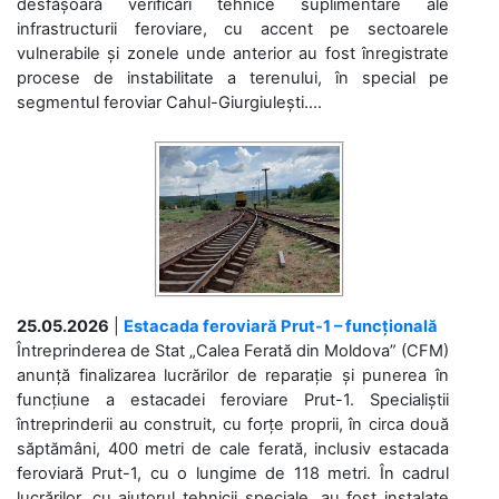
desfășoară verificări tehnice suplimentare ale
infrastructurii feroviare, cu accent pe sectoarele
vulnerabile și zonele unde anterior au fost înregistrate
procese de instabilitate a terenului, în special pe
segmentul feroviar Cahul-Giurgiulești....
25.05.2026
|
Estacada feroviară Prut-1 – funcțională
Întreprinderea de Stat „Calea Ferată din Moldova” (CFM)
anunță finalizarea lucrărilor de reparație și punerea în
funcțiune a estacadei feroviare Prut-1. Specialiștii
întreprinderii au construit, cu forțe proprii, în circa două
săptămâni, 400 metri de cale ferată, inclusiv estacada
feroviară Prut-1, cu o lungime de 118 metri. În cadrul
lucrărilor, cu ajutorul tehnicii speciale, au fost instalate