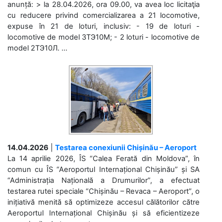
anunță: > la 28.04.2026, ora 09.00, va avea loc licitaţia
cu reducere privind comercializarea a 21 locomotive,
expuse în 21 de loturi, inclusiv: - 19 de loturi -
locomotive de model 3ТЭ10М; - 2 loturi - locomotive de
model 2ТЭ10Л. ...
14.04.2026
|
Testarea conexiunii Chișinău – Aeroport
La 14 aprilie 2026, ÎS “Calea Ferată din Moldova”, în
comun cu ÎS “Aeroportul Internațional Chișinău” și SA
“Administrația Națională a Drumurilor”, a efectuat
testarea rutei speciale “Chișinău – Revaca – Aeroport”, o
inițiativă menită să optimizeze accesul călătorilor către
Aeroportul Internațional Chișinău și să eficientizeze