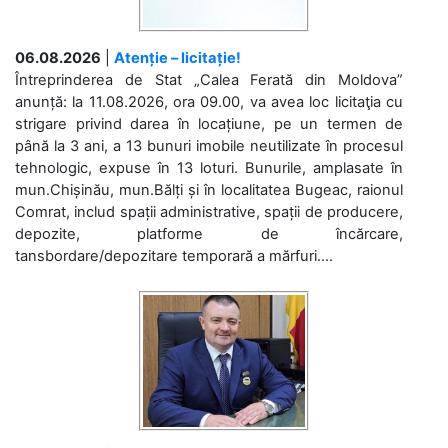
06.08.2026
|
Atenție – licitație!
Întreprinderea de Stat „Calea Ferată din Moldova”
anunță: la 11.08.2026, ora 09.00, va avea loc licitaţia cu
strigare privind darea în locațiune, pe un termen de
până la 3 ani, a 13 bunuri imobile neutilizate în procesul
tehnologic, expuse în 13 loturi. Bunurile, amplasate în
mun.Chișinău, mun.Bălți și în localitatea Bugeac, raionul
Comrat, includ spații administrative, spații de producere,
depozite, platforme de încărcare,
tansbordare/depozitare temporară a mărfuri....