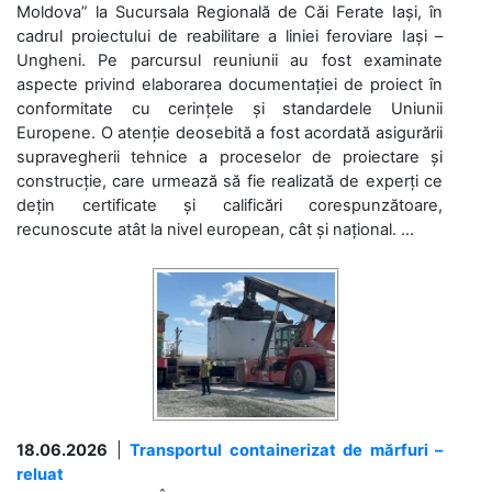
Moldova” la Sucursala Regională de Căi Ferate Iași, în
cadrul proiectului de reabilitare a liniei feroviare Iași –
Ungheni. Pe parcursul reuniunii au fost examinate
aspecte privind elaborarea documentației de proiect în
conformitate cu cerințele și standardele Uniunii
Europene. O atenție deosebită a fost acordată asigurării
supravegherii tehnice a proceselor de proiectare și
construcție, care urmează să fie realizată de experți ce
dețin certificate și calificări corespunzătoare,
recunoscute atât la nivel european, cât și național. ...
18.06.2026
|
Transportul containerizat de mărfuri –
reluat