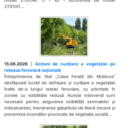
model 3ТЭ10М; 1) 1 lot - locomotivă de model
2ТЭ10Л....
15.06.2026
|
Acțiuni de curățare a vegetației pe
rețeaua feroviară națională
Întreprinderea de Stat „Calea Ferată din Moldova”
desfășoară lucrări de defrișare și curățare a vegetației
înalte de-a lungul rețelei feroviare, cu prioritate în
zonele cu vizibilitate redusă. Aceste intervenții sunt
necesare pentru asigurarea vizibilității semnalelor și
indicatoarelor, menținerea gabaritului de liberă trecere și
prevenirea incendiilor provocate de vegetația uscată....