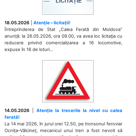
18.05.2026
|
Atenție – licitații!
Întreprinderea de Stat „Calea Ferată din Moldova”
anunță: la 26.05.2026, ora 09.00, va avea loc licitaţia cu
reducere privind comercializarea a 16 locomotive,
expuse în 16 de loturi...
14.05.2026
|
Atenție la trecerile la nivel cu calea
ferată!
La 14 mai 2026, în jurul orei 12.50, pe tronsonul feroviar
Ocnița–Vălcineț, mecanicul unui tren a fost nevoit să