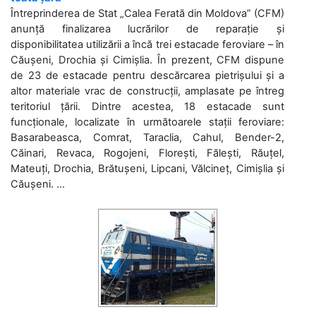
Întreprinderea de Stat „Calea Ferată din Moldova” (CFM)
anunță finalizarea lucrărilor de reparație și
disponibilitatea utilizării a încă trei estacade feroviare – în
Căușeni, Drochia și Cimișlia. În prezent, CFM dispune
de 23 de estacade pentru descărcarea pietrișului și a
altor materiale vrac de construcții, amplasate pe întreg
teritoriul țării. Dintre acestea, 18 estacade sunt
funcționale, localizate în următoarele stații feroviare:
Basarabeasca, Comrat, Taraclia, Cahul, Bender-2,
Căinari, Revaca, Rogojeni, Florești, Fălești, Răuțel,
Mateuți, Drochia, Brătușeni, Lipcani, Vălcineț, Cimișlia și
Căușeni. ...