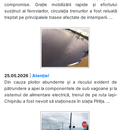
compromise. Grație mobilizării rapide și efortului
susținut al feroviarilor, circulația trenurilor a fost reluată
treptat pe principalele trasee afectate de intemperii. ...
25.05.2026
|
Atenție!
Din cauza ploilor abundente și a riscului evident de
pătrundere a apei la componentele de sub vagoane și la
sistemul de alimentare electrică, trenul de pe ruta Iași–
Chișinău a fost nevoit să staționeze în stația Pîrlița. ...