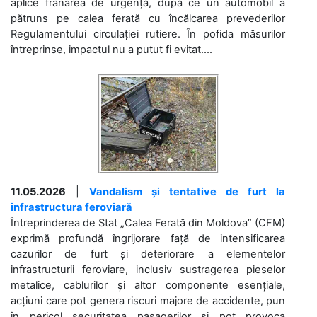
aplice frânarea de urgență, după ce un automobil a
pătruns pe calea ferată cu încălcarea prevederilor
Regulamentului circulației rutiere. În pofida măsurilor
întreprinse, impactul nu a putut fi evitat....
11.05.2026
|
Vandalism și tentative de furt la
infrastructura feroviară
Întreprinderea de Stat „Calea Ferată din Moldova” (CFM)
exprimă profundă îngrijorare față de intensificarea
cazurilor de furt și deteriorare a elementelor
infrastructurii feroviare, inclusiv sustragerea pieselor
metalice, cablurilor și altor componente esențiale,
acțiuni care pot genera riscuri majore de accidente, pun
în pericol securitatea pasagerilor și pot provoca