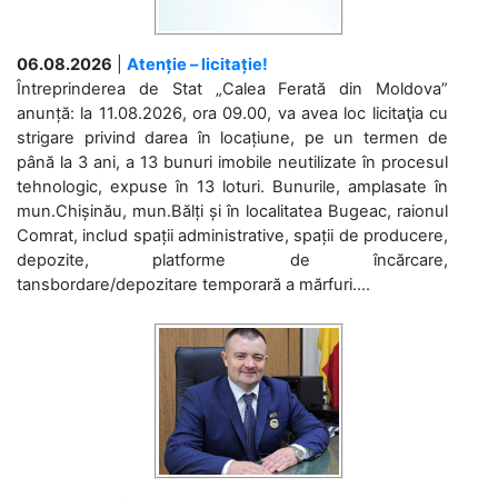
06.08.2026
|
Atenție – licitație!
Întreprinderea de Stat „Calea Ferată din Moldova”
anunță: la 11.08.2026, ora 09.00, va avea loc licitaţia cu
strigare privind darea în locațiune, pe un termen de
până la 3 ani, a 13 bunuri imobile neutilizate în procesul
tehnologic, expuse în 13 loturi. Bunurile, amplasate în
mun.Chișinău, mun.Bălți și în localitatea Bugeac, raionul
Comrat, includ spații administrative, spații de producere,
depozite, platforme de încărcare,
tansbordare/depozitare temporară a mărfuri....