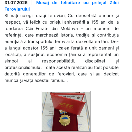
31.07.2026
|
Mesaj de felicitare cu prilejul Zilei
Feroviarului
Stimați colegi, dragi feroviari, Cu deosebită onoare și
respect, vă felicit cu prilejul aniversării a 155 ani de la
fondarea Căii Ferate din Moldova – un moment de
referință, care marchează istoria, tradiția și contribuția
esențială a transportului feroviar la dezvoltarea țării. De-
a lungul acestor 155 ani, calea ferată a unit oameni și
localități, a susținut economia țării și a reprezentat un
simbol al responsabilității, disciplinei și
profesionalismului. Toate aceste realizări au fost posibile
datorită generațiilor de feroviari, care și-au dedicat
munca și viața acestei ramuri....