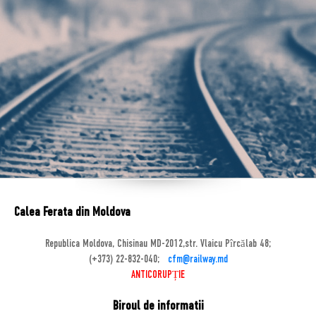
Calea Ferata din Moldova
Republica Moldova, Chisinau MD-2012,str. Vlaicu Pîrcălab 48;
(+373) 22-832-040;
cfm@railway.md
ANTICORUPȚIE
Biroul de informatii