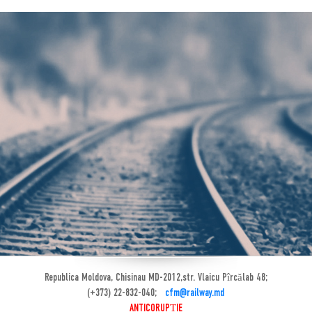
Republica Moldova, Chisinau MD-2012,str. Vlaicu Pîrcălab 48;
(+373) 22-832-040;
cfm@railway.md
ANTICORUPȚIE