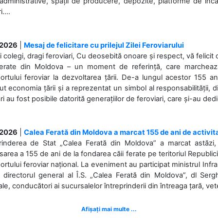
 administrative, spații de producere, depozite, platforme de în
....
.2026
|
Mesaj de felicitare cu prilejul Zilei Feroviarului
i colegi, dragi feroviari, Cu deosebită onoare și respect, vă felicit 
Ferate din Moldova – un moment de referință, care marchează is
ortului feroviar la dezvoltarea țării. De-a lungul acestor 155 ani
ut economia țării și a reprezentat un simbol al responsabilității, d
ări au fost posibile datorită generațiilor de feroviari, care și-au ded
.2026
|
Calea Ferată din Moldova a marcat 155 de ani de activit
prinderea de Stat „Calea Ferată din Moldova” a marcat astăzi, 
sarea a 155 de ani de la fondarea căii ferate pe teritoriul Republi
ortului feroviar național. La eveniment au participat ministrul Infras
 directorul general al Î.S. „Calea Ferată din Moldova”, dl Serghe
ale, conducători ai sucursalelor întreprinderii din întreaga țară, veter
Afișați mai multe ...