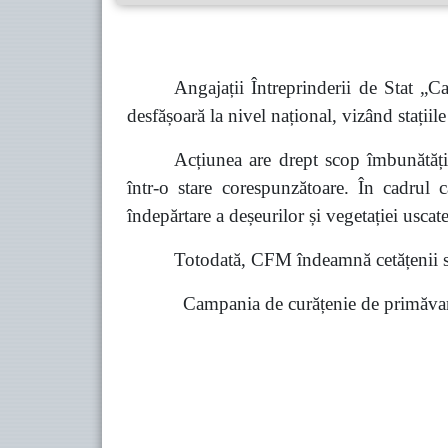
Angajații Întreprinderii de Stat 
desfășoară la nivel național, vizând stațiile
Acțiunea are drept scop îmbunătățir
într-o stare corespunzătoare. În cadrul c
îndepărtare a deșeurilor și vegetației uscate
Totodată, CFM îndeamnă cetățenii să 
Campania de curățenie de primăvară