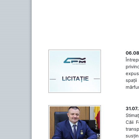
06.08
Întrep
privin
expuse
spații
mărfuri
31.07
Stimaț
Căii 
transp
susțin