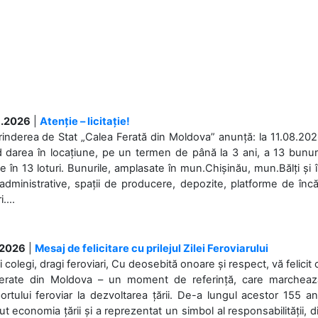
.2026
|
Atenție – licitație!
rinderea de Stat „Calea Ferată din Moldova” anunță: la 11.08.2026,
d darea în locațiune, pe un termen de până la 3 ani, a 13 bunuri
 în 13 loturi. Bunurile, amplasate în mun.Chișinău, mun.Bălți și 
 administrative, spații de producere, depozite, platforme de în
....
.2026
|
Mesaj de felicitare cu prilejul Zilei Feroviarului
i colegi, dragi feroviari, Cu deosebită onoare și respect, vă felicit 
Ferate din Moldova – un moment de referință, care marchează is
ortului feroviar la dezvoltarea țării. De-a lungul acestor 155 ani
ut economia țării și a reprezentat un simbol al responsabilității, d