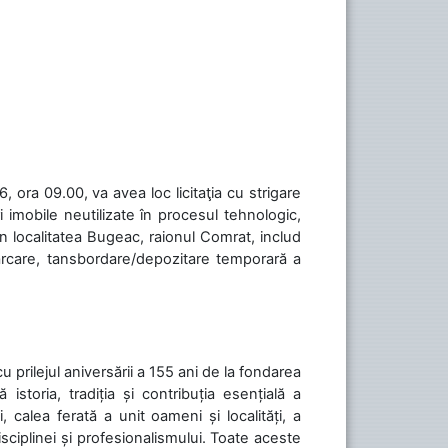
 ora 09.00, va avea loc licitaţia cu strigare
 imobile neutilizate în procesul tehnologic,
în localitatea Bugeac, raionul Comrat, includ
cărcare, tansbordare/depozitare temporară a
cu prilejul aniversării a 155 ani de la fondarea
toria, tradiția și contribuția esențială a
, calea ferată a unit oameni și localități, a
isciplinei și profesionalismului. Toate aceste