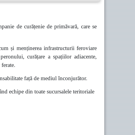
panie de curățenie de primăvară, care se
um și menținerea infrastructurii feroviare
peronului, curățare a spațiilor adiacente,
 ferate.
sabilitate față de mediul înconjurător.
 echipe din toate sucursalele teritoriale