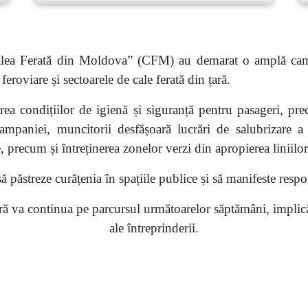
„Calea Ferată din Moldova” (CFM) au demarat o amplă cam
 feroviare și sectoarele de cale ferată din țară.
ea condițiilor de igienă și siguranță pentru pasageri, prec
ampaniei, muncitorii desfășoară lucrări de salubrizare a 
, precum și întreținerea zonelor verzi din apropierea liniilor
păstreze curățenia în spațiile publice și să manifeste respon
 va continua pe parcursul următoarelor săptămâni, implicând
ale
întreprinderii
.