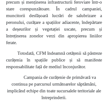
precum și menținerea infrastructurii feroviare într-o
stare corespunzătoare. În cadrul campaniei,
muncitorii desfășoară lucrări de salubrizare a
peronului, curățare a spațiilor adiacente, îndepărtare
a deșeurilor și vegetației uscate, precum și
întreținerea zonelor verzi din apropierea liniilor
ferate.
Totodată, CFM îndeamnă cetățenii să păstreze
curățenia în spațiile publice și să manifeste
responsabilitate față de mediul înconjurător.
Campania de curățenie de primăvară va
continua pe parcursul următoarelor săptămâni,
implicând echipe din toate sucursalele teritoriale ale
întreprinderii
.