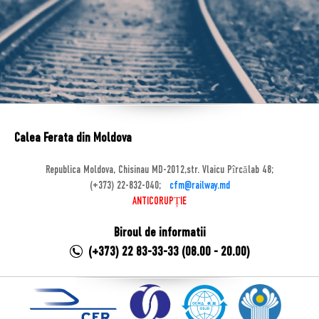
Calea Ferata din Moldova
Republica Moldova, Chisinau MD-2012,str. Vlaicu Pîrcălab 48;
(+373) 22-832-040;
cfm@railway.md
ANTICORUPȚIE
Biroul de informatii
(+373) 22 83-33-33 (08.00 - 20.00)