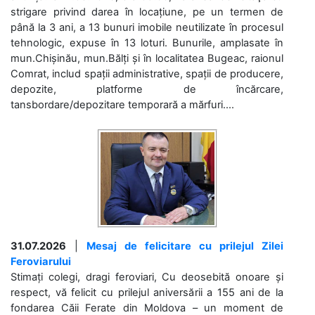
strigare privind darea în locațiune, pe un termen de
până la 3 ani, a 13 bunuri imobile neutilizate în procesul
tehnologic, expuse în 13 loturi. Bunurile, amplasate în
mun.Chișinău, mun.Bălți și în localitatea Bugeac, raionul
Comrat, includ spații administrative, spații de producere,
depozite, platforme de încărcare,
tansbordare/depozitare temporară a mărfuri....
31.07.2026
|
Mesaj de felicitare cu prilejul Zilei
Feroviarului
Stimați colegi, dragi feroviari, Cu deosebită onoare și
respect, vă felicit cu prilejul aniversării a 155 ani de la
fondarea Căii Ferate din Moldova – un moment de