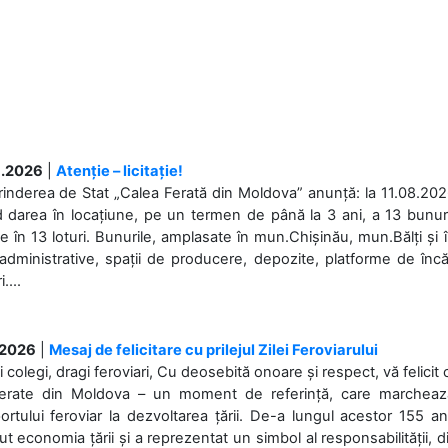
.2026
|
Atenție – licitație!
rinderea de Stat „Calea Ferată din Moldova” anunță: la 11.08.2026,
d darea în locațiune, pe un termen de până la 3 ani, a 13 bunuri
 în 13 loturi. Bunurile, amplasate în mun.Chișinău, mun.Bălți și 
 administrative, spații de producere, depozite, platforme de în
....
.2026
|
Mesaj de felicitare cu prilejul Zilei Feroviarului
i colegi, dragi feroviari, Cu deosebită onoare și respect, vă felicit 
Ferate din Moldova – un moment de referință, care marchează is
ortului feroviar la dezvoltarea țării. De-a lungul acestor 155 ani
ut economia țării și a reprezentat un simbol al responsabilității, d