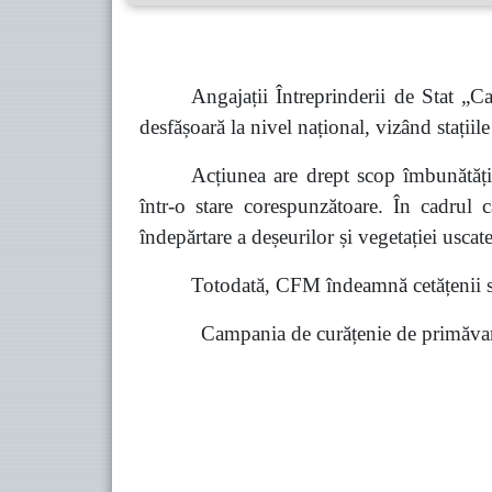
Angajații Întreprinderii de Stat 
desfășoară la nivel național, vizând stațiile
Acțiunea are drept scop îmbunătățir
într-o stare corespunzătoare. În cadrul c
îndepărtare a deșeurilor și vegetației uscate
Totodată, CFM îndeamnă cetățenii să 
Campania de curățenie de primăvară