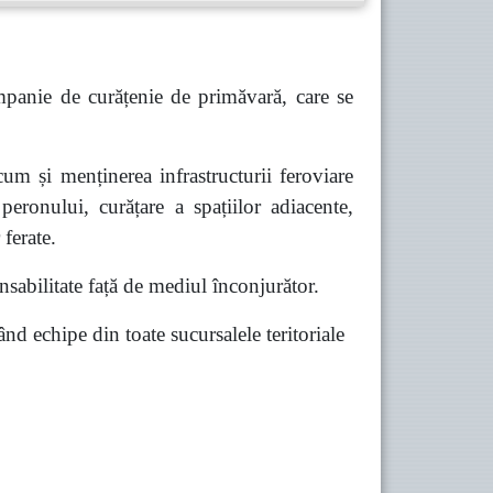
panie de curățenie de primăvară, care se
um și menținerea infrastructurii feroviare
peronului, curățare a spațiilor adiacente,
 ferate.
sabilitate față de mediul înconjurător.
 echipe din toate sucursalele teritoriale