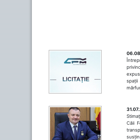
06.08
Întrep
privin
expuse
spații
mărfuri
31.07
Stimaț
Căii 
transp
susțin