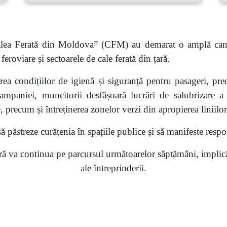
„Calea Ferată din Moldova” (CFM) au demarat o amplă cam
 feroviare și sectoarele de cale ferată din țară.
ea condițiilor de igienă și siguranță pentru pasageri, prec
ampaniei, muncitorii desfășoară lucrări de salubrizare a 
, precum și întreținerea zonelor verzi din apropierea liniilor
păstreze curățenia în spațiile publice și să manifeste respon
 va continua pe parcursul următoarelor săptămâni, implicând
ale
întreprinderii
.