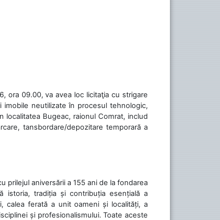
 ora 09.00, va avea loc licitaţia cu strigare
 imobile neutilizate în procesul tehnologic,
în localitatea Bugeac, raionul Comrat, includ
cărcare, tansbordare/depozitare temporară a
cu prilejul aniversării a 155 ani de la fondarea
toria, tradiția și contribuția esențială a
, calea ferată a unit oameni și localități, a
isciplinei și profesionalismului. Toate aceste