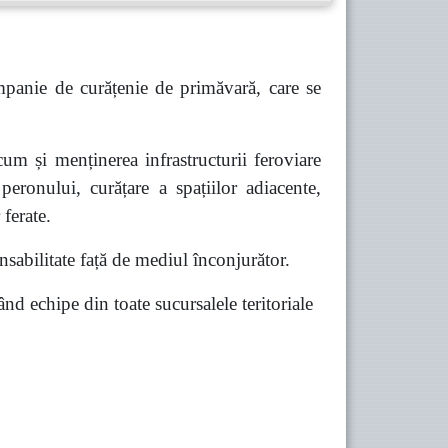
panie de curățenie de primăvară, care se
um și menținerea infrastructurii feroviare
peronului, curățare a spațiilor adiacente,
 ferate.
sabilitate față de mediul înconjurător.
 echipe din toate sucursalele teritoriale