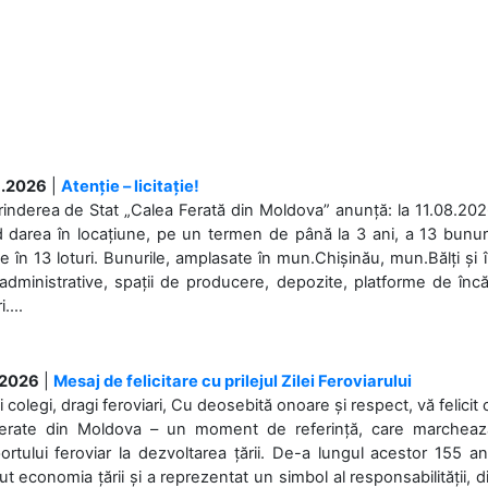
.2026
|
Atenție – licitație!
rinderea de Stat „Calea Ferată din Moldova” anunță: la 11.08.2026,
d darea în locațiune, pe un termen de până la 3 ani, a 13 bunuri
 în 13 loturi. Bunurile, amplasate în mun.Chișinău, mun.Bălți și 
 administrative, spații de producere, depozite, platforme de în
....
.2026
|
Mesaj de felicitare cu prilejul Zilei Feroviarului
i colegi, dragi feroviari, Cu deosebită onoare și respect, vă felicit 
Ferate din Moldova – un moment de referință, care marchează is
ortului feroviar la dezvoltarea țării. De-a lungul acestor 155 ani
ut economia țării și a reprezentat un simbol al responsabilității, d