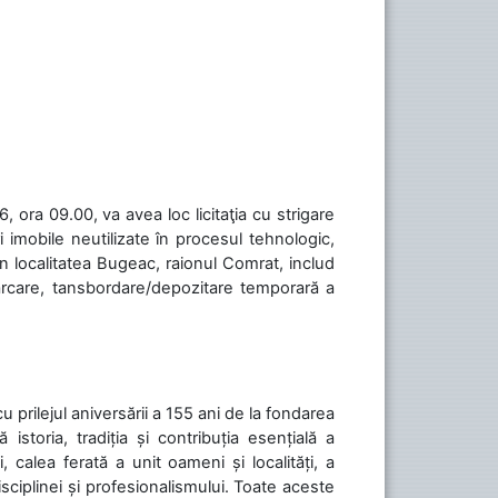
 ora 09.00, va avea loc licitaţia cu strigare
 imobile neutilizate în procesul tehnologic,
în localitatea Bugeac, raionul Comrat, includ
cărcare, tansbordare/depozitare temporară a
cu prilejul aniversării a 155 ani de la fondarea
toria, tradiția și contribuția esențială a
, calea ferată a unit oameni și localități, a
isciplinei și profesionalismului. Toate aceste