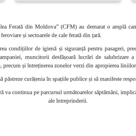
„Calea Ferată din Moldova” (CFM) au demarat o amplă cam
 feroviare și sectoarele de cale ferată din țară.
ea condițiilor de igienă și siguranță pentru pasageri, prec
ampaniei, muncitorii desfășoară lucrări de salubrizare a 
, precum și întreținerea zonelor verzi din apropierea liniilor
păstreze curățenia în spațiile publice și să manifeste respon
 va continua pe parcursul următoarelor săptămâni, implicând
ale
întreprinderii
.