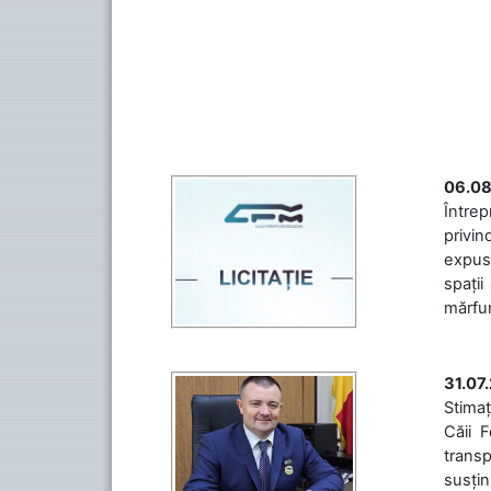
06.08
Întrep
privin
expuse
spații
mărfuri
31.07
Stimaț
Căii 
transp
susțin