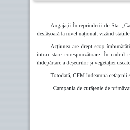
Angajații Întreprinderii de Stat 
desfășoară la nivel național, vizând stațiile
Acțiunea are drept scop îmbunătățir
într-o stare corespunzătoare. În cadrul c
îndepărtare a deșeurilor și vegetației uscate
Totodată, CFM îndeamnă cetățenii să 
Campania de curățenie de primăvară