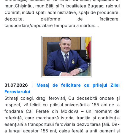
mun.Chișinău, mun.Bălți și în localitatea Bugeac, raionul
Comrat, includ spații administrative, spații de producere,
depozite, platforme de încărcare,
tansbordare/depozitare temporară a mărfuri....
31.07.2026
|
Mesaj de felicitare cu prilejul Zilei
Feroviarului
Stimați colegi, dragi feroviari, Cu deosebită onoare și
respect, vă felicit cu prilejul aniversării a 155 ani de la
fondarea Căii Ferate din Moldova – un moment de
referință, care marchează istoria, tradiția și contribuția
esențială a transportului feroviar la dezvoltarea țării. De-
a lungul acestor 155 ani, calea ferată a unit oameni și