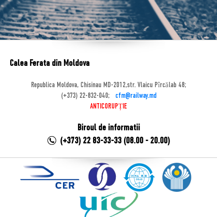
Calea Ferata din Moldova
Republica Moldova, Chisinau MD-2012,str. Vlaicu Pîrcălab 48;
(+373) 22-832-040;
cfm@railway.md
ANTICORUPȚIE
Biroul de informatii
(+373) 22 83-33-33 (08.00 - 20.00)