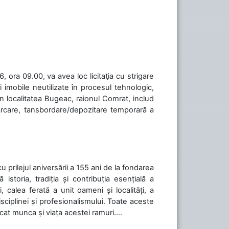
 ora 09.00, va avea loc licitaţia cu strigare
 imobile neutilizate în procesul tehnologic,
în localitatea Bugeac, raionul Comrat, includ
cărcare, tansbordare/depozitare temporară a
cu prilejul aniversării a 155 ani de la fondarea
toria, tradiția și contribuția esențială a
, calea ferată a unit oameni și localități, a
isciplinei și profesionalismului. Toate aceste
icat munca și viața acestei ramuri....