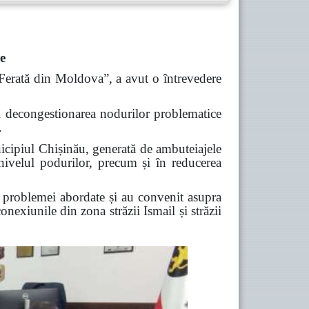
e
 Ferată din Moldova”, a avut o întrevedere
 și decongestionarea nodurilor problematice
.
unicipiul Chișinău, generată de ambuteiajele
a nivelul podurilor, precum și în reducerea
a problemei abordate și au convenit asupra
nexiunile din zona străzii Ismail și străzii