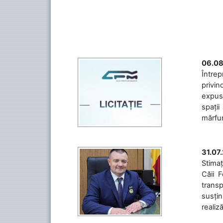
06.08
Întrep
privin
expuse
spații
mărfuri
31.07
Stimaț
Căii 
transp
susțin
realiz