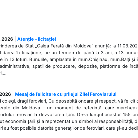
.2026
|
Atenție – licitație!
rinderea de Stat „Calea Ferată din Moldova” anunță: la 11.08.2026,
d darea în locațiune, pe un termen de până la 3 ani, a 13 bunuri
 în 13 loturi. Bunurile, amplasate în mun.Chișinău, mun.Bălți și 
 administrative, spații de producere, depozite, platforme de în
....
.2026
|
Mesaj de felicitare cu prilejul Zilei Feroviarului
i colegi, dragi feroviari, Cu deosebită onoare și respect, vă felicit 
Ferate din Moldova – un moment de referință, care marchează is
ortului feroviar la dezvoltarea țării. De-a lungul acestor 155 ani
ut economia țării și a reprezentat un simbol al responsabilității, d
ări au fost posibile datorită generațiilor de feroviari, care și-au ded