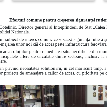
Eforturi comune pentru creșterea siguranței rutier
telinic, Director general al Întreprinderii de Stat „Calea
liției Naționale.
t un subiect de interes comun, ce vizează siguranța rutieră
enajarea unor noi căi de acces peste infrastructura feroviară
ficarea soluțiilor pentru remedierea situației dificile din m
principalele artere de circulație dintre sectoare, inclusiv l
iere.
n privind necesitatea soluționării, în cel mai scurt timp, 
 proiecte de amenajare a căilor de acces, cu prioritate pe co