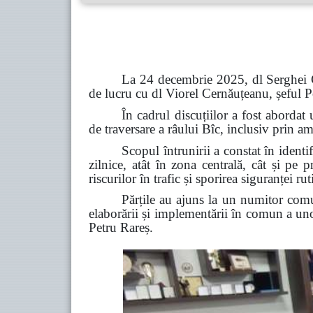
La 24 decembrie 2025, dl Serghei Co
de lucru cu dl Viorel Cernăuțeanu, șeful Po
În cadrul discuțiilor a fost aborda
de traversare a râului Bîc, inclusiv prin am
Scopul întrunirii a constat în identi
zilnice, atât în zona centrală, cât și pe 
riscurilor în trafic și sporirea siguranței rut
Părțile au ajuns la un numitor comu
elaborării și implementării în comun a unor
Petru Rareș.