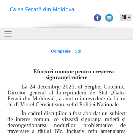
Calea Ferată din Moldova
Companie
- Știri
Eforturi comune pentru creșterea
siguranței rutiere
La 24 decembrie 2025, dl Serghei Cotelinic,
Director general al Întreprinderii de Stat „Calea
Ferată din Moldova”, a avut o întrevedere de lucru
cu dl Viorel Cernăuțeanu, șeful Poliției Naționale.
În cadrul discuțiilor a fost abordat un subiect
de interes comun, ce vizează siguranța rutieră și
decongestionarea nodurilor problematice de
traversare a râului Bîc, inclusiv prin amenajarea