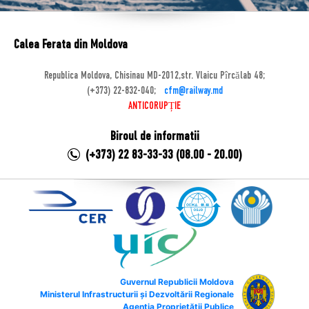
Calea Ferata din Moldova
Republica Moldova, Chisinau MD-2012,str. Vlaicu Pîrcălab 48;
(+373) 22-832-040;
cfm@railway.md
ANTICORUPȚIE
Biroul de informatii
(+373) 22 83-33-33 (08.00 - 20.00)
Guvernul Republicii Moldova
Ministerul Infrastructurii și Dezvoltării Regionale
Agenția Proprietății Publice