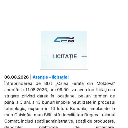
06.08.2026
|
Atenție – licitație!
Întreprinderea de Stat „Calea Ferată din Moldova”
anunță: la 11.08.2026, ora 09.00, va avea loc licitaţia cu
strigare privind darea în locațiune, pe un termen de
până la 3 ani, a 13 bunuri imobile neutilizate în procesul
tehnologic, expuse în 13 loturi. Bunurile, amplasate în
mun.Chișinău, mun.Bălți și în localitatea Bugeac, raionul
Comrat, includ spații administrative, spații de producere,
depozite, platforme de încărcare,