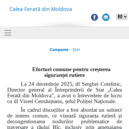
Calea Ferată din Moldova
Companie
- Știri
Eforturi comune pentru creșterea
siguranței rutiere
La 24 decembrie 2025, dl Serghei Cotelinic,
Director general al Întreprinderii de Stat „Calea
Ferată din Moldova”, a avut o întrevedere de lucru
cu dl Viorel Cernăuțeanu, șeful Poliției Naționale.
În cadrul discuțiilor a fost abordat un subiect
de interes comun, ce vizează siguranța rutieră și
decongestionarea nodurilor problematice de
traversare a râului Bîc, inclusiv prin amenajarea