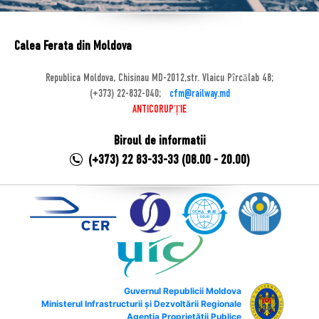
Calea Ferata din Moldova
Republica Moldova, Chisinau MD-2012,str. Vlaicu Pîrcălab 48;
(+373) 22-832-040;
cfm@railway.md
ANTICORUPȚIE
Biroul de informatii
(+373) 22 83-33-33 (08.00 - 20.00)
Guvernul Republicii Moldova
Ministerul Infrastructurii și Dezvoltării Regionale
Agenția Proprietății Publice