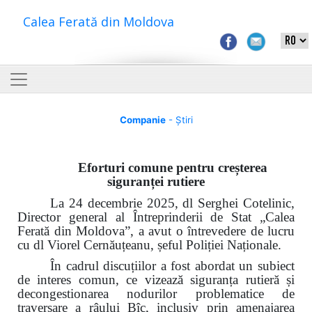
Calea Ferată din Moldova
Companie
- Știri
Eforturi comune pentru creșterea
siguranței rutiere
La 24 decembrie 2025, dl Serghei Cotelinic,
Director general al Întreprinderii de Stat „Calea
Ferată din Moldova”, a avut o întrevedere de lucru
cu dl Viorel Cernăuțeanu, șeful Poliției Naționale.
În cadrul discuțiilor a fost abordat un subiect
de interes comun, ce vizează siguranța rutieră și
decongestionarea nodurilor problematice de
traversare a râului Bîc, inclusiv prin amenajarea