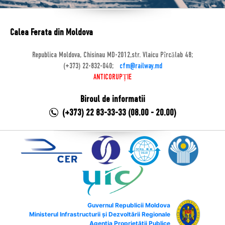
Calea Ferata din Moldova
Republica Moldova, Chisinau MD-2012,str. Vlaicu Pîrcălab 48;
(+373) 22-832-040;
cfm@railway.md
ANTICORUPȚIE
Biroul de informatii
(+373) 22 83-33-33 (08.00 - 20.00)
Guvernul Republicii Moldova
Ministerul Infrastructurii și Dezvoltării Regionale
Agenția Proprietății Publice