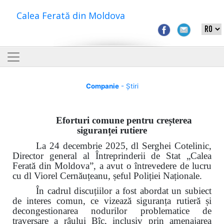
Calea Ferată din Moldova
Companie
- Știri
Eforturi comune pentru creșterea
siguranței rutiere
La 24 decembrie 2025, dl Serghei Cotelinic,
Director general al Întreprinderii de Stat „Calea
Ferată din Moldova”, a avut o întrevedere de lucru
cu dl Viorel Cernăuțeanu, șeful Poliției Naționale.
În cadrul discuțiilor a fost abordat un subiect
de interes comun, ce vizează siguranța rutieră și
decongestionarea nodurilor problematice de
traversare a râului Bîc, inclusiv prin amenajarea