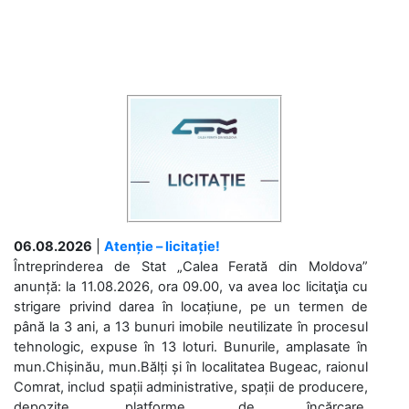
06.08.2026
|
Atenție – licitație!
Întreprinderea de Stat „Calea Ferată din Moldova”
anunță: la 11.08.2026, ora 09.00, va avea loc licitaţia cu
strigare privind darea în locațiune, pe un termen de
până la 3 ani, a 13 bunuri imobile neutilizate în procesul
tehnologic, expuse în 13 loturi. Bunurile, amplasate în
mun.Chișinău, mun.Bălți și în localitatea Bugeac, raionul
Comrat, includ spații administrative, spații de producere,
depozite, platforme de încărcare,