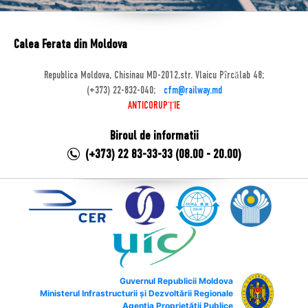
Calea Ferata din Moldova
Republica Moldova, Chisinau MD-2012,str. Vlaicu Pîrcălab 48;
(+373) 22-832-040;
cfm@railway.md
ANTICORUPȚIE
Biroul de informatii
(+373) 22 83-33-33 (08.00 - 20.00)
Guvernul Republicii Moldova
Ministerul Infrastructurii și Dezvoltării Regionale
Agenția Proprietății Publice