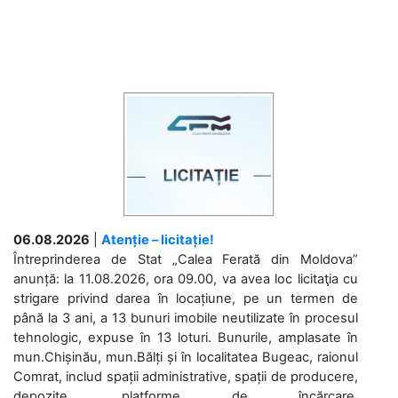
06.08.2026
|
Atenție – licitație!
Întreprinderea de Stat „Calea Ferată din Moldova”
anunță: la 11.08.2026, ora 09.00, va avea loc licitaţia cu
strigare privind darea în locațiune, pe un termen de
până la 3 ani, a 13 bunuri imobile neutilizate în procesul
tehnologic, expuse în 13 loturi. Bunurile, amplasate în
mun.Chișinău, mun.Bălți și în localitatea Bugeac, raionul
Comrat, includ spații administrative, spații de producere,
depozite, platforme de încărcare,