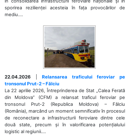
în consolidarea infrastructurii feroviare naționale și în
sporirea rezilienței acesteia în fața provocărilor de
mediu....
22.04.2026
|
Relansarea traficului feroviar pe
tronsonul Prut-2 – Fălciu
La 22 aprilie 2026, Întreprinderea de Stat „Calea Ferată
din Moldova” (CFM) a relansat traficul feroviar pe
tronsonul Prut-2 (Republica Moldova) – Fălciu
(România), marcând un moment semnificativ în procesul
de reconectare a infrastructurii feroviare dintre cele
două state, precum și în valorificarea potențialului
logistic al regiunii....