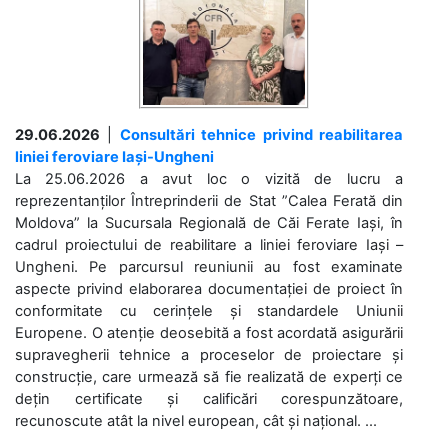
29.06.2026
|
Consultări tehnice privind reabilitarea
liniei feroviare Iași-Ungheni
La 25.06.2026 a avut loc o vizită de lucru a
reprezentanților Întreprinderii de Stat ”Calea Ferată din
Moldova” la Sucursala Regională de Căi Ferate Iași, în
cadrul proiectului de reabilitare a liniei feroviare Iași –
Ungheni. Pe parcursul reuniunii au fost examinate
aspecte privind elaborarea documentației de proiect în
conformitate cu cerințele și standardele Uniunii
Europene. O atenție deosebită a fost acordată asigurării
supravegherii tehnice a proceselor de proiectare și
construcție, care urmează să fie realizată de experți ce
dețin certificate și calificări corespunzătoare,
recunoscute atât la nivel european, cât și național. ...