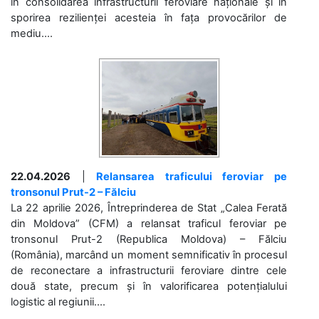
în consolidarea infrastructurii feroviare naționale și în
sporirea rezilienței acesteia în fața provocărilor de
mediu....
22.04.2026
|
Relansarea traficului feroviar pe
tronsonul Prut-2 – Fălciu
La 22 aprilie 2026, Întreprinderea de Stat „Calea Ferată
din Moldova” (CFM) a relansat traficul feroviar pe
tronsonul Prut-2 (Republica Moldova) – Fălciu
(România), marcând un moment semnificativ în procesul
de reconectare a infrastructurii feroviare dintre cele
două state, precum și în valorificarea potențialului
logistic al regiunii....