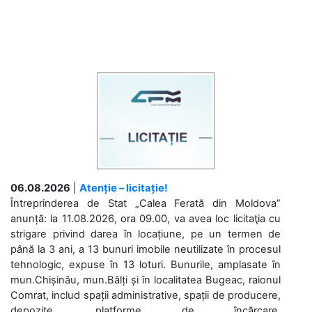
06.08.2026
|
Atenție – licitație!
Întreprinderea de Stat „Calea Ferată din Moldova”
anunță: la 11.08.2026, ora 09.00, va avea loc licitaţia cu
strigare privind darea în locațiune, pe un termen de
până la 3 ani, a 13 bunuri imobile neutilizate în procesul
tehnologic, expuse în 13 loturi. Bunurile, amplasate în
mun.Chișinău, mun.Bălți și în localitatea Bugeac, raionul
Comrat, includ spații administrative, spații de producere,
depozite, platforme de încărcare,