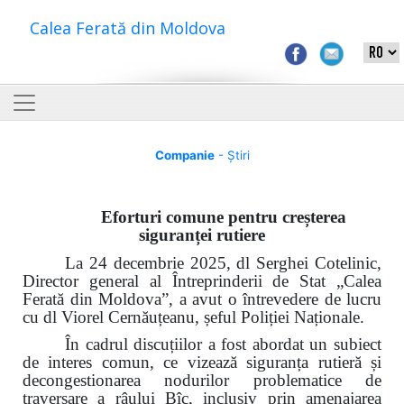
Calea Ferată din Moldova
Companie
- Știri
Eforturi comune pentru creșterea
siguranței rutiere
La 24 decembrie 2025, dl Serghei Cotelinic,
Director general al Întreprinderii de Stat „Calea
Ferată din Moldova”, a avut o întrevedere de lucru
cu dl Viorel Cernăuțeanu, șeful Poliției Naționale.
În cadrul discuțiilor a fost abordat un subiect
de interes comun, ce vizează siguranța rutieră și
decongestionarea nodurilor problematice de
traversare a râului Bîc, inclusiv prin amenajarea