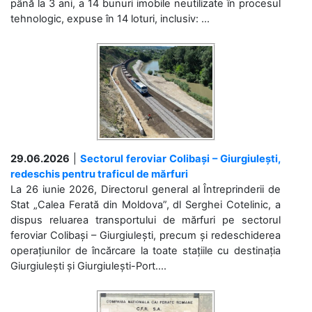
până la 3 ani, a 14 bunuri imobile neutilizate în procesul
tehnologic, expuse în 14 loturi, inclusiv: ...
29.06.2026
|
Sectorul feroviar Colibași – Giurgiulești,
redeschis pentru traficul de mărfuri
La 26 iunie 2026, Directorul general al Întreprinderii de
Stat „Calea Ferată din Moldova”, dl Serghei Cotelinic, a
dispus reluarea transportului de mărfuri pe sectorul
feroviar Colibași – Giurgiulești, precum și redeschiderea
operațiunilor de încărcare la toate stațiile cu destinația
Giurgiulești și Giurgiulești-Port....