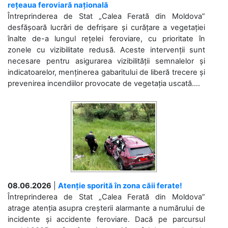
rețeaua feroviară națională
Întreprinderea de Stat „Calea Ferată din Moldova”
desfășoară lucrări de defrișare și curățare a vegetației
înalte de-a lungul rețelei feroviare, cu prioritate în
zonele cu vizibilitate redusă. Aceste intervenții sunt
necesare pentru asigurarea vizibilității semnalelor și
indicatoarelor, menținerea gabaritului de liberă trecere și
prevenirea incendiilor provocate de vegetația uscată....
08.06.2026
|
Atenție sporită în zona căii ferate!
Întreprinderea de Stat „Calea Ferată din Moldova”
atrage atenția asupra creșterii alarmante a numărului de
incidente și accidente feroviare. Dacă pe parcursul