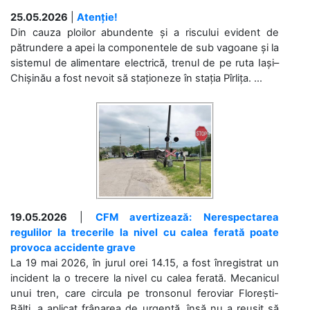
25.05.2026
|
Atenție!
Din cauza ploilor abundente și a riscului evident de
pătrundere a apei la componentele de sub vagoane și la
sistemul de alimentare electrică, trenul de pe ruta Iași–
Chișinău a fost nevoit să staționeze în stația Pîrlița. ...
19.05.2026
|
CFM avertizează: Nerespectarea
regulilor la trecerile la nivel cu calea ferată poate
provoca accidente grave
La 19 mai 2026, în jurul orei 14.15, a fost înregistrat un
incident la o trecere la nivel cu calea ferată. Mecanicul
unui tren, care circula pe tronsonul feroviar Florești-
Bălți, a aplicat frânarea de urgență, însă nu a reușit să