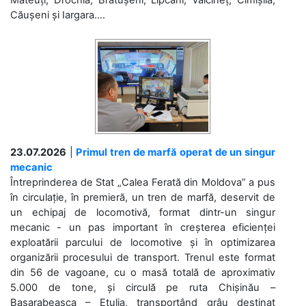
Mateuți, Drochia, Brătușeni, Lipcani, Vălcineț, Cimișlia,
Căușeni și Iargara....
23.07.2026
|
Primul tren de marfă operat de un singur
mecanic
Întreprinderea de Stat „Calea Ferată din Moldova” a pus
în circulație, în premieră, un tren de marfă, deservit de
un echipaj de locomotivă, format dintr-un singur
mecanic - un pas important în creșterea eficienței
exploatării parcului de locomotive și în optimizarea
organizării procesului de transport. Trenul este format
din 56 de vagoane, cu o masă totală de aproximativ
5.000 de tone, și circulă pe ruta Chișinău –
Basarabeasca – Etulia, transportând grâu destinat