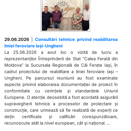
29.06.2026
|
Consultări tehnice privind reabilitarea
liniei feroviare Iași-Ungheni
La 25.06.2026 a avut loc o vizită de lucru a
reprezentanților Întreprinderii de Stat ”Calea Ferată din
Moldova” la Sucursala Regională de Căi Ferate Iași, în
cadrul proiectului de reabilitare a liniei feroviare Iași –
Ungheni. Pe parcursul reuniunii au fost examinate
aspecte privind elaborarea documentației de proiect în
conformitate cu cerințele și standardele Uniunii
Europene. O atenție deosebită a fost acordată asigurării
supravegherii tehnice a proceselor de proiectare și
construcție, care urmează să fie realizată de experți ce
dețin certificate și calificări corespunzătoare,
recunoscute atât la nivel european, cât și național. ...