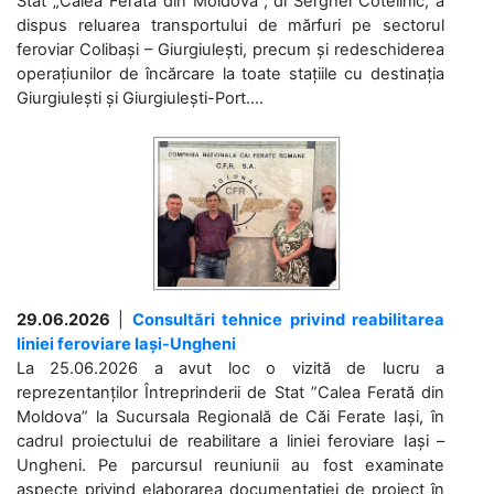
Stat „Calea Ferată din Moldova”, dl Serghei Cotelinic, a
dispus reluarea transportului de mărfuri pe sectorul
feroviar Colibași – Giurgiulești, precum și redeschiderea
operațiunilor de încărcare la toate stațiile cu destinația
Giurgiulești și Giurgiulești-Port....
29.06.2026
|
Consultări tehnice privind reabilitarea
liniei feroviare Iași-Ungheni
La 25.06.2026 a avut loc o vizită de lucru a
reprezentanților Întreprinderii de Stat ”Calea Ferată din
Moldova” la Sucursala Regională de Căi Ferate Iași, în
cadrul proiectului de reabilitare a liniei feroviare Iași –
Ungheni. Pe parcursul reuniunii au fost examinate
aspecte privind elaborarea documentației de proiect în