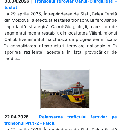
30.04.2026
|
Tronsonul feroviar Cahul-Giurgiulești –
testat
La 29 aprilie 2026, Întreprinderea de Stat „Calea Ferată
din Moldova” a efectuat testarea tronsonului feroviar de
importanță strategică Cahul-Giurgiulești, care include
segmentul recent restabilit din localitatea Văleni, raionul
Cahul. Evenimentul marchează un progres semnificativ
în consolidarea infrastructurii feroviare naționale și în
sporirea rezilienței acesteia în fața provocărilor de
mediu....
22.04.2026
|
Relansarea traficului feroviar pe
tronsonul Prut-2 – Fălciu
La 22 aprilie 2026, Întreprinderea de Stat „Calea Ferată