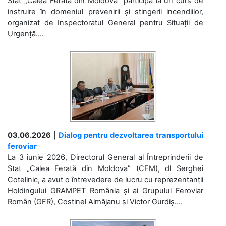
Stat „Calea Ferată din Moldova” participă la un curs de
instruire în domeniul prevenirii și stingerii incendiilor,
organizat de Inspectoratul General pentru Situații de
Urgență....
03.06.2026
|
Dialog pentru dezvoltarea transportului
feroviar
La 3 iunie 2026, Directorul General al Întreprinderii de
Stat „Calea Ferată din Moldova” (CFM), dl Serghei
Cotelinic, a avut o întrevedere de lucru cu reprezentanții
Holdingului GRAMPET România și ai Grupului Feroviar
Român (GFR), Costinel Almăjanu și Victor Gurdiș....