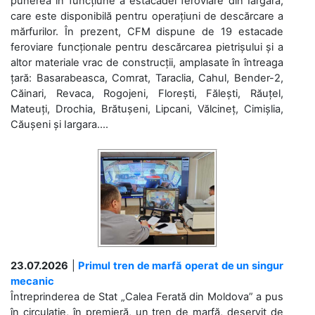
punerea în funcțiune a estacadei feroviare din Iargara,
care este disponibilă pentru operațiuni de descărcare a
mărfurilor. În prezent, CFM dispune de 19 estacade
feroviare funcționale pentru descărcarea pietrișului și a
altor materiale vrac de construcții, amplasate în întreaga
țară: Basarabeasca, Comrat, Taraclia, Cahul, Bender-2,
Căinari, Revaca, Rogojeni, Florești, Fălești, Răuțel,
Mateuți, Drochia, Brătușeni, Lipcani, Vălcineț, Cimișlia,
Căușeni și Iargara....
23.07.2026
|
Primul tren de marfă operat de un singur
mecanic
Întreprinderea de Stat „Calea Ferată din Moldova” a pus
în circulație, în premieră, un tren de marfă, deservit de