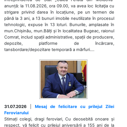
anunță: la 11.08.2026, ora 09.00, va avea loc licitaţia cu
strigare privind darea în locațiune, pe un termen de
până la 3 ani, a 13 bunuri imobile neutilizate în procesul
tehnologic, expuse în 13 loturi. Bunurile, amplasate în
mun.Chișinău, mun.Bălți și în localitatea Bugeac, raionul
Comrat, includ spații administrative, spații de producere,
depozite, platforme de încărcare,
tansbordare/depozitare temporară a mărfuri....
31.07.2026
|
Mesaj de felicitare cu prilejul Zilei
Feroviarului
Stimați colegi, dragi feroviari, Cu deosebită onoare și
respect, vă felicit cu prilejul aniversării a 155 ani de la