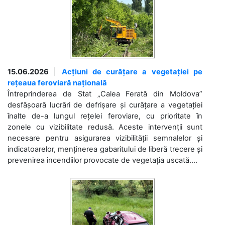
15.06.2026
|
Acțiuni de curățare a vegetației pe
rețeaua feroviară națională
Întreprinderea de Stat „Calea Ferată din Moldova”
desfășoară lucrări de defrișare și curățare a vegetației
înalte de-a lungul rețelei feroviare, cu prioritate în
zonele cu vizibilitate redusă. Aceste intervenții sunt
necesare pentru asigurarea vizibilității semnalelor și
indicatoarelor, menținerea gabaritului de liberă trecere și
prevenirea incendiilor provocate de vegetația uscată....