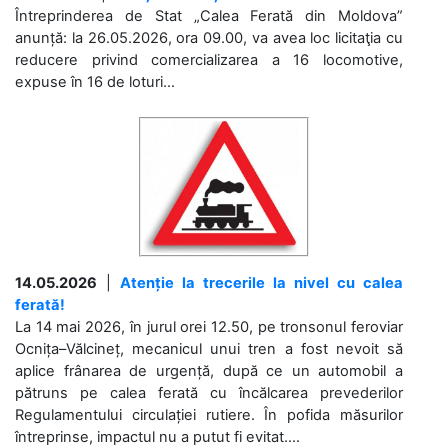
Întreprinderea de Stat „Calea Ferată din Moldova”
anunță: la 26.05.2026, ora 09.00, va avea loc licitaţia cu
reducere privind comercializarea a 16 locomotive,
expuse în 16 de loturi...
14.05.2026
|
Atenție la trecerile la nivel cu calea
ferată!
La 14 mai 2026, în jurul orei 12.50, pe tronsonul feroviar
Ocnița–Vălcineț, mecanicul unui tren a fost nevoit să
aplice frânarea de urgență, după ce un automobil a
pătruns pe calea ferată cu încălcarea prevederilor
Regulamentului circulației rutiere. În pofida măsurilor
întreprinse, impactul nu a putut fi evitat....