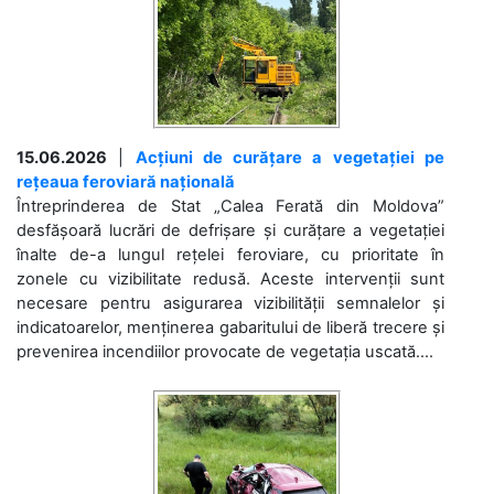
15.06.2026
|
Acțiuni de curățare a vegetației pe
rețeaua feroviară națională
Întreprinderea de Stat „Calea Ferată din Moldova”
desfășoară lucrări de defrișare și curățare a vegetației
înalte de-a lungul rețelei feroviare, cu prioritate în
zonele cu vizibilitate redusă. Aceste intervenții sunt
necesare pentru asigurarea vizibilității semnalelor și
indicatoarelor, menținerea gabaritului de liberă trecere și
prevenirea incendiilor provocate de vegetația uscată....