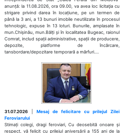
anunță: la 11.08.2026, ora 09.00, va avea loc licitaţia cu
strigare privind darea în locațiune, pe un termen de
până la 3 ani, a 13 bunuri imobile neutilizate în procesul
tehnologic, expuse în 13 loturi. Bunurile, amplasate în
mun.Chișinău, mun.Bălți și în localitatea Bugeac, raionul
Comrat, includ spații administrative, spații de producere,
depozite, platforme de încărcare,
tansbordare/depozitare temporară a mărfuri....
31.07.2026
|
Mesaj de felicitare cu prilejul Zilei
Feroviarului
Stimați colegi, dragi feroviari, Cu deosebită onoare și
respect, vă felicit cu prilejul aniversării a 155 ani de la