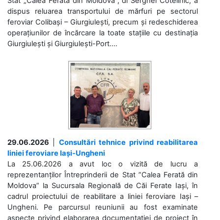
Stat „Calea Ferată din Moldova”, dl Serghei Cotelinic, a
dispus reluarea transportului de mărfuri pe sectorul
feroviar Colibași – Giurgiulești, precum și redeschiderea
operațiunilor de încărcare la toate stațiile cu destinația
Giurgiulești și Giurgiulești-Port....
29.06.2026
|
Consultări tehnice privind reabilitarea
liniei feroviare Iași-Ungheni
La 25.06.2026 a avut loc o vizită de lucru a
reprezentanților Întreprinderii de Stat ”Calea Ferată din
Moldova” la Sucursala Regională de Căi Ferate Iași, în
cadrul proiectului de reabilitare a liniei feroviare Iași –
Ungheni. Pe parcursul reuniunii au fost examinate
aspecte privind elaborarea documentației de proiect în