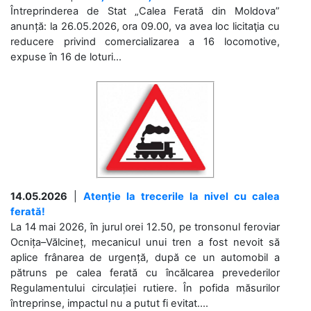
Întreprinderea de Stat „Calea Ferată din Moldova”
anunță: la 26.05.2026, ora 09.00, va avea loc licitaţia cu
reducere privind comercializarea a 16 locomotive,
expuse în 16 de loturi...
14.05.2026
|
Atenție la trecerile la nivel cu calea
ferată!
La 14 mai 2026, în jurul orei 12.50, pe tronsonul feroviar
Ocnița–Vălcineț, mecanicul unui tren a fost nevoit să
aplice frânarea de urgență, după ce un automobil a
pătruns pe calea ferată cu încălcarea prevederilor
Regulamentului circulației rutiere. În pofida măsurilor
întreprinse, impactul nu a putut fi evitat....