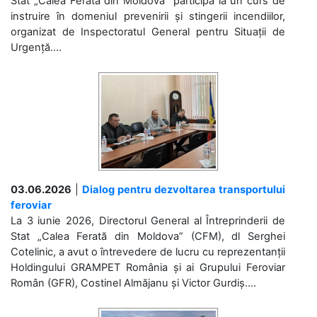
Stat „Calea Ferată din Moldova” participă la un curs de
instruire în domeniul prevenirii și stingerii incendiilor,
organizat de Inspectoratul General pentru Situații de
Urgență....
03.06.2026
|
Dialog pentru dezvoltarea transportului
feroviar
La 3 iunie 2026, Directorul General al Întreprinderii de
Stat „Calea Ferată din Moldova” (CFM), dl Serghei
Cotelinic, a avut o întrevedere de lucru cu reprezentanții
Holdingului GRAMPET România și ai Grupului Feroviar
Român (GFR), Costinel Almăjanu și Victor Gurdiș....