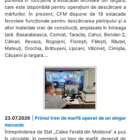
punerea în funcțiune a estacadei feroviare din Iargara,
care este disponibilă pentru operațiuni de descărcare a
mărfurilor. În prezent, CFM dispune de 19 estacade
feroviare funcționale pentru descărcarea pietrișului și a
altor materiale vrac de construcții, amplasate în întreaga
țară: Basarabeasca, Comrat, Taraclia, Cahul, Bender-2,
Căinari, Revaca, Rogojeni, Florești, Fălești, Răuțel,
Mateuți, Drochia, Brătușeni, Lipcani, Vălcineț, Cimișlia,
Căușeni și Iargara....
23.07.2026
|
Primul tren de marfă operat de un singur
mecanic
Întreprinderea de Stat „Calea Ferată din Moldova” a pus
în circulație, în premieră, un tren de marfă, deservit de