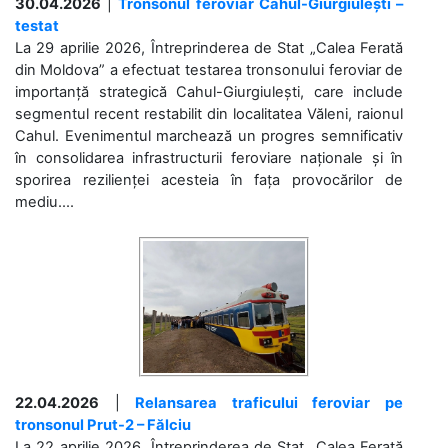
30.04.2026
|
Tronsonul feroviar Cahul-Giurgiulești –
testat
La 29 aprilie 2026, Întreprinderea de Stat „Calea Ferată
din Moldova” a efectuat testarea tronsonului feroviar de
importanță strategică Cahul-Giurgiulești, care include
segmentul recent restabilit din localitatea Văleni, raionul
Cahul. Evenimentul marchează un progres semnificativ
în consolidarea infrastructurii feroviare naționale și în
sporirea rezilienței acesteia în fața provocărilor de
mediu....
22.04.2026
|
Relansarea traficului feroviar pe
tronsonul Prut-2 – Fălciu
La 22 aprilie 2026, Întreprinderea de Stat „Calea Ferată