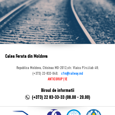
Calea Ferata din Moldova
Republica Moldova, Chisinau MD-2012,str. Vlaicu Pîrcălab 48;
(+373) 22-832-040;
cfm@railway.md
ANTICORUPȚIE
Biroul de informatii
(+373) 22 83-33-33 (08.00 - 20.00)