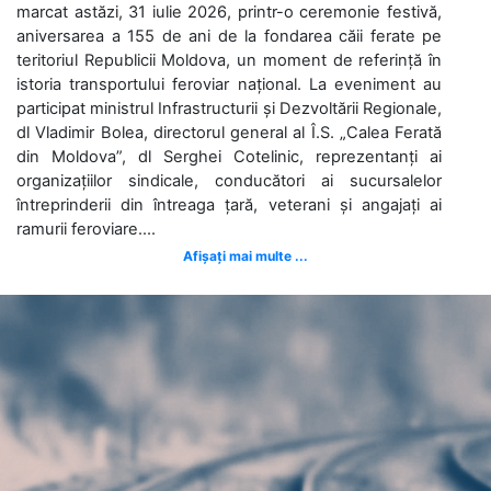
marcat astăzi, 31 iulie 2026, printr-o ceremonie festivă,
aniversarea a 155 de ani de la fondarea căii ferate pe
teritoriul Republicii Moldova, un moment de referință în
istoria transportului feroviar național. La eveniment au
participat ministrul Infrastructurii și Dezvoltării Regionale,
dl Vladimir Bolea, directorul general al Î.S. „Calea Ferată
din Moldova”, dl Serghei Cotelinic, reprezentanți ai
organizațiilor sindicale, conducători ai sucursalelor
întreprinderii din întreaga țară, veterani și angajați ai
ramurii feroviare....
Afișați mai multe ...