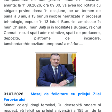
anunță: la 11.08.2026, ora 09.00, va avea loc licitaţia cu
strigare privind darea în locațiune, pe un termen de
până la 3 ani, a 13 bunuri imobile neutilizate în procesul
tehnologic, expuse în 13 loturi. Bunurile, amplasate în
mun.Chișinău, mun.Bălți și în localitatea Bugeac, raionul
Comrat, includ spații administrative, spații de producere,
depozite, platforme de încărcare,
tansbordare/depozitare temporară a mărfuri....
31.07.2026
|
Mesaj de felicitare cu prilejul Zilei
Feroviarului
Stimați colegi, dragi feroviari, Cu deosebită onoare și
respect, vă felicit cu prilejul aniversării a 155 ani de la