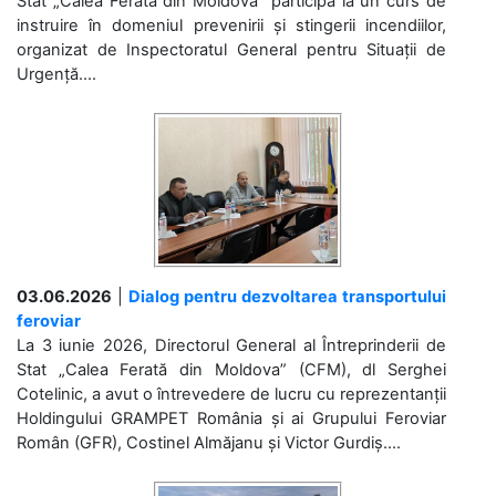
Stat „Calea Ferată din Moldova” participă la un curs de
instruire în domeniul prevenirii și stingerii incendiilor,
organizat de Inspectoratul General pentru Situații de
Urgență....
03.06.2026
|
Dialog pentru dezvoltarea transportului
feroviar
La 3 iunie 2026, Directorul General al Întreprinderii de
Stat „Calea Ferată din Moldova” (CFM), dl Serghei
Cotelinic, a avut o întrevedere de lucru cu reprezentanții
Holdingului GRAMPET România și ai Grupului Feroviar
Român (GFR), Costinel Almăjanu și Victor Gurdiș....