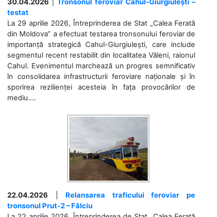
30.04.2026
|
Tronsonul feroviar Cahul-Giurgiulești –
testat
La 29 aprilie 2026, Întreprinderea de Stat „Calea Ferată
din Moldova” a efectuat testarea tronsonului feroviar de
importanță strategică Cahul-Giurgiulești, care include
segmentul recent restabilit din localitatea Văleni, raionul
Cahul. Evenimentul marchează un progres semnificativ
în consolidarea infrastructurii feroviare naționale și în
sporirea rezilienței acesteia în fața provocărilor de
mediu....
22.04.2026
|
Relansarea traficului feroviar pe
tronsonul Prut-2 – Fălciu
La 22 aprilie 2026, Întreprinderea de Stat „Calea Ferată