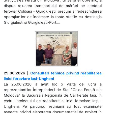
Stat „Calea Ferată din Moldova”, dl Serghei Cotelinic, a
dispus reluarea transportului de mărfuri pe sectorul
feroviar Colibași – Giurgiulești, precum și redeschiderea
operațiunilor de încărcare la toate stațiile cu destinația
Giurgiulești și Giurgiulești-Port....
29.06.2026
|
Consultări tehnice privind reabilitarea
liniei feroviare Iași-Ungheni
La 25.06.2026 a avut loc o vizită de lucru a
reprezentanților Întreprinderii de Stat ”Calea Ferată din
Moldova” la Sucursala Regională de Căi Ferate Iași, în
cadrul proiectului de reabilitare a liniei feroviare Iași –
Ungheni. Pe parcursul reuniunii au fost examinate
aspecte privind elaborarea documentației de proiect în