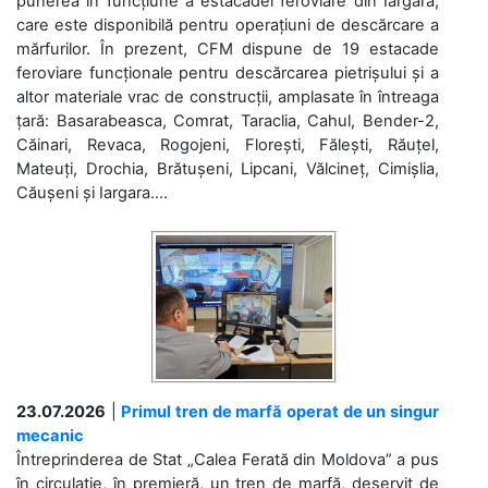
punerea în funcțiune a estacadei feroviare din Iargara,
care este disponibilă pentru operațiuni de descărcare a
mărfurilor. În prezent, CFM dispune de 19 estacade
feroviare funcționale pentru descărcarea pietrișului și a
altor materiale vrac de construcții, amplasate în întreaga
țară: Basarabeasca, Comrat, Taraclia, Cahul, Bender-2,
Căinari, Revaca, Rogojeni, Florești, Fălești, Răuțel,
Mateuți, Drochia, Brătușeni, Lipcani, Vălcineț, Cimișlia,
Căușeni și Iargara....
23.07.2026
|
Primul tren de marfă operat de un singur
mecanic
Întreprinderea de Stat „Calea Ferată din Moldova” a pus
în circulație, în premieră, un tren de marfă, deservit de