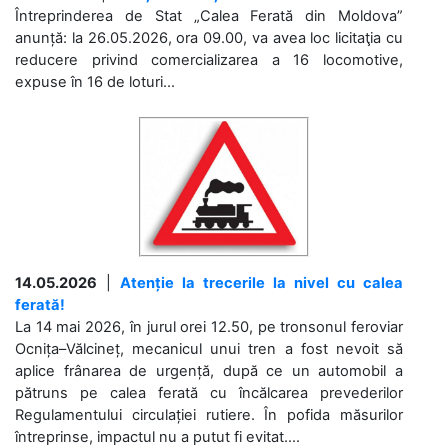
Întreprinderea de Stat „Calea Ferată din Moldova”
anunță: la 26.05.2026, ora 09.00, va avea loc licitaţia cu
reducere privind comercializarea a 16 locomotive,
expuse în 16 de loturi...
14.05.2026
|
Atenție la trecerile la nivel cu calea
ferată!
La 14 mai 2026, în jurul orei 12.50, pe tronsonul feroviar
Ocnița–Vălcineț, mecanicul unui tren a fost nevoit să
aplice frânarea de urgență, după ce un automobil a
pătruns pe calea ferată cu încălcarea prevederilor
Regulamentului circulației rutiere. În pofida măsurilor
întreprinse, impactul nu a putut fi evitat....