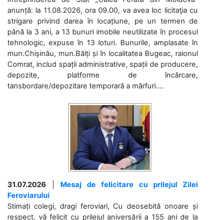
anunță: la 11.08.2026, ora 09.00, va avea loc licitaţia cu
strigare privind darea în locațiune, pe un termen de
până la 3 ani, a 13 bunuri imobile neutilizate în procesul
tehnologic, expuse în 13 loturi. Bunurile, amplasate în
mun.Chișinău, mun.Bălți și în localitatea Bugeac, raionul
Comrat, includ spații administrative, spații de producere,
depozite, platforme de încărcare,
tansbordare/depozitare temporară a mărfuri....
31.07.2026
|
Mesaj de felicitare cu prilejul Zilei
Feroviarului
Stimați colegi, dragi feroviari, Cu deosebită onoare și
respect, vă felicit cu prilejul aniversării a 155 ani de la