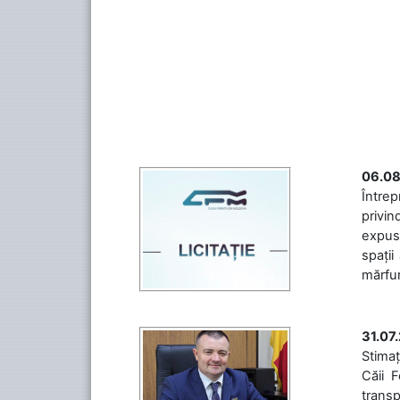
06.08
Întrep
privin
expuse
spații
mărfuri
31.07
Stimaț
Căii 
transp