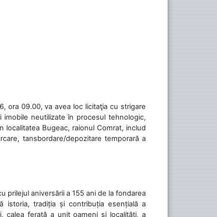
 ora 09.00, va avea loc licitaţia cu strigare
 imobile neutilizate în procesul tehnologic,
în localitatea Bugeac, raionul Comrat, includ
cărcare, tansbordare/depozitare temporară a
cu prilejul aniversării a 155 ani de la fondarea
toria, tradiția și contribuția esențială a
, calea ferată a unit oameni și localități, a