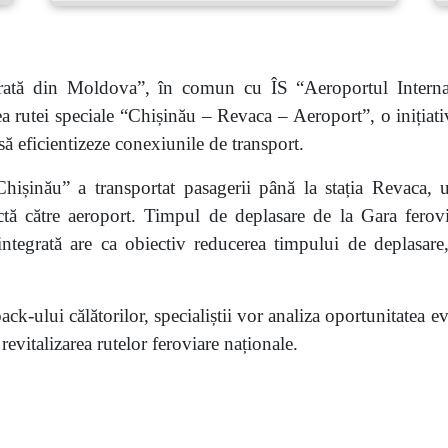
rată din Moldova”, în comun cu ÎS “Aeroportul Intern
ea rutei speciale “Chișinău – Revaca – Aeroport”, o inițiati
să eficientizeze conexiunile de transport.
 Chișinău” a transportat pasagerii până la stația Revaca, 
ectă către aeroport. Timpul de deplasare de la Gara fero
ntegrată are ca obiectiv reducerea timpului de deplasare, 
dback-ului călătorilor, specialiștii vor analiza oportunitatea
revitalizarea rutelor feroviare naționale.