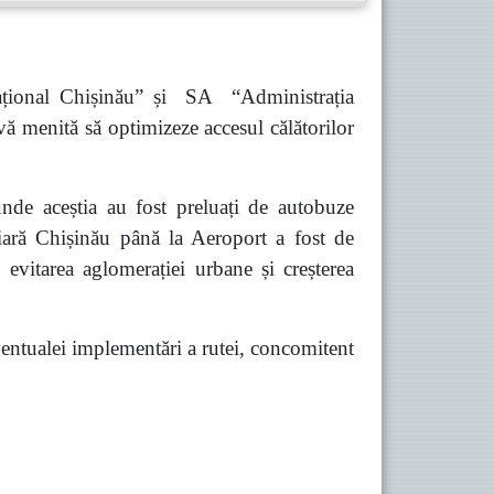
ațional Chișinău” și SA “Administrația
vă menită să optimizeze accesul călătorilor
unde aceștia au fost preluați de autobuze
viară Chișinău până la Aeroport a fost de
evitarea aglomerației urbane și creșterea
 eventualei implementări a rutei, concomitent