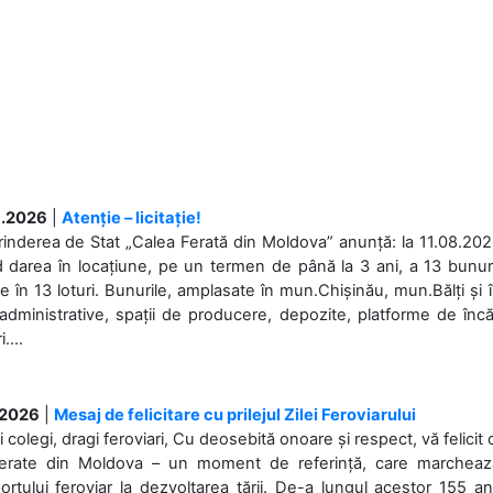
.2026
|
Atenție – licitație!
rinderea de Stat „Calea Ferată din Moldova” anunță: la 11.08.2026,
d darea în locațiune, pe un termen de până la 3 ani, a 13 bunuri
 în 13 loturi. Bunurile, amplasate în mun.Chișinău, mun.Bălți și 
 administrative, spații de producere, depozite, platforme de în
....
.2026
|
Mesaj de felicitare cu prilejul Zilei Feroviarului
i colegi, dragi feroviari, Cu deosebită onoare și respect, vă felicit 
Ferate din Moldova – un moment de referință, care marchează is
ortului feroviar la dezvoltarea țării. De-a lungul acestor 155 ani